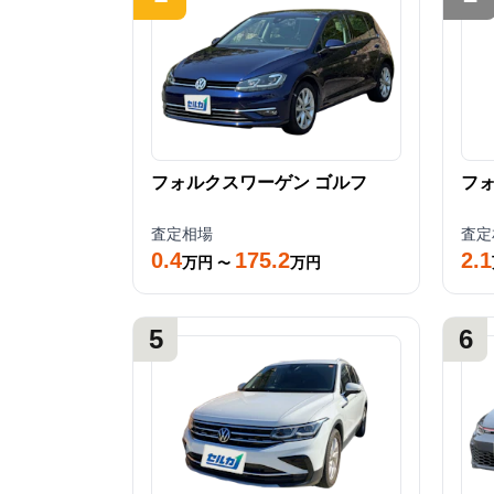
フォルクスワーゲン
ゴルフ
フ
査定相場
査定
0.4
175.2
2.1
万円
万円
〜
5
6