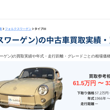
索
フォルクスワーゲン
タイプIII
ルクスワーゲン)の中古車買取実績
クスワーゲン)の買取実績や年式・走行距離・グレードごとの相場価
買取参考
61.5万円 〜 3
下取り価格
57.2万円 
年式
1966年 〜
走行距離
ー