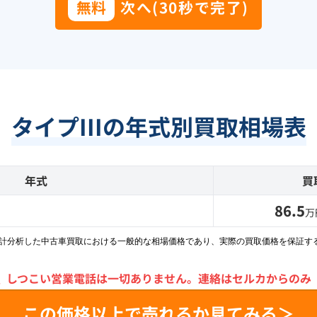
無料
次へ(30秒で完了)
タイプIIIの年式別買取相場表
年式
買
86.5
万
統計分析した中古車買取における一般的な相場価格であり、実際の買取価格を保証す
＼
しつこい営業電話は一切ありません。
連絡はセルカからのみ
この価格以上で売れるか見てみる＞