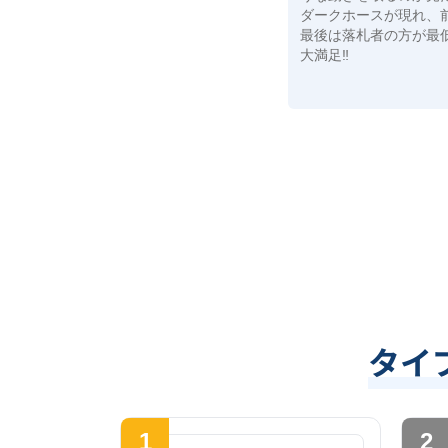
ダークホースが現れ、
最後は落札者の方が最
大満足‼️
タイ
1
2