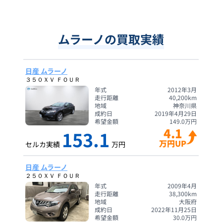
ムラーノの買取実績
日産 ムラーノ
３５０ＸＶ ＦＯＵＲ
年式
2012年3月
走行距離
40,200
km
地域
神奈川県
成約日
2019年4月29日
希望金額
149.0
万円
4.1
153.1
万円UP
セルカ実績
万円
日産 ムラーノ
２５０ＸＶ ＦＯＵＲ
年式
2009年4月
走行距離
38,300
km
地域
大阪府
成約日
2022年11月25日
希望金額
30.0
万円