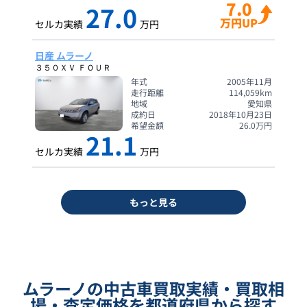
7.0
27.0
万円UP
セルカ実績
万円
日産 ムラーノ
３５０ＸＶ ＦＯＵＲ
年式
2005年11月
走行距離
114,059
km
地域
愛知県
成約日
2018年10月23日
希望金額
26.0
万円
21.1
セルカ実績
万円
もっと見る
ムラーノの中古車買取実績・買取相
場・査定価格を都道府県から探す