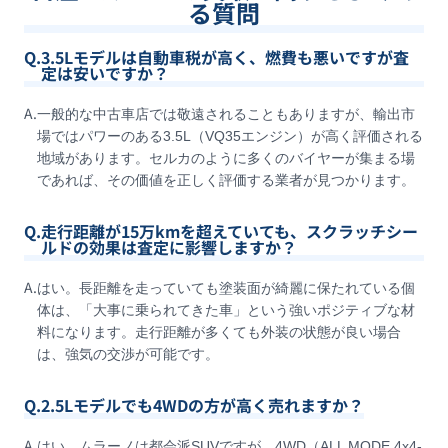
る質問
Q.
3.5Lモデルは自動車税が高く、燃費も悪いですが査
定は安いですか？
A.
一般的な中古車店では敬遠されることもありますが、輸出市
場ではパワーのある3.5L（VQ35エンジン）が高く評価される
地域があります。セルカのように多くのバイヤーが集まる場
であれば、その価値を正しく評価する業者が見つかります。
Q.
走行距離が15万kmを超えていても、スクラッチシー
ルドの効果は査定に影響しますか？
A.
はい。長距離を走っていても塗装面が綺麗に保たれている個
体は、「大事に乗られてきた車」という強いポジティブな材
料になります。走行距離が多くても外装の状態が良い場合
は、強気の交渉が可能です。
Q.
2.5Lモデルでも4WDの方が高く売れますか？
A.
はい。ムラーノは都会派SUVですが、4WD（ALL MODE 4x4-