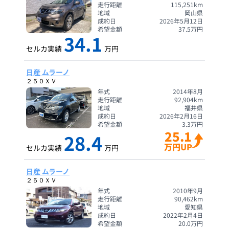
走行距離
115,251
km
地域
岡山県
成約日
2026年5月12日
希望金額
37.5
万円
34.1
セルカ実績
万円
日産 ムラーノ
２５０ＸＶ
年式
2014年8月
走行距離
92,904
km
地域
福井県
成約日
2026年2月16日
希望金額
3.3
万円
25.1
28.4
万円UP
セルカ実績
万円
日産 ムラーノ
２５０ＸＶ
年式
2010年9月
走行距離
90,462
km
地域
愛知県
成約日
2022年2月4日
希望金額
20.0
万円