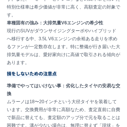
特別仕様車は希少価値が非常に高く、高額査定の対象で
す。
車種固有の強み：大排気量V6エンジンの希少性
現行のSUVがダウンサイジングターボやハイブリッド
へ移行する中、3.5L V6エンジンの余裕ある走りを求め
るファンが一定数存在します。特に整備が行き届いた大
排気量モデルは、愛好家向けに高値で取引される傾向が
あります。
損をしないための注意点
準備でやってはいけない事：劣化したタイヤの安易な交
換
ムラーノは18〜20インチという大径タイヤを装着して
います。交換費用が非常に高額なため、査定直前に自費
で新品に替えても、査定額のアップ分で元を取ることは
困難です。溝が少ない場合は、無理に替えず「現状」を