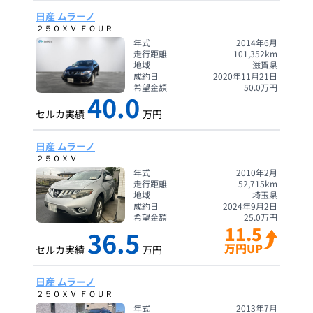
日産 ムラーノ
２５０ＸＶ ＦＯＵＲ
年式
2014年6月
走行距離
101,352
km
地域
滋賀県
成約日
2020年11月21日
希望金額
50.0
万円
40.0
セルカ実績
万円
日産 ムラーノ
２５０ＸＶ
年式
2010年2月
走行距離
52,715
km
地域
埼玉県
成約日
2024年9月2日
希望金額
25.0
万円
11.5
36.5
万円UP
セルカ実績
万円
日産 ムラーノ
２５０ＸＶ ＦＯＵＲ
年式
2013年7月