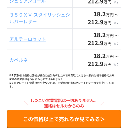
212.9
シュＳアンコール
万円
※2
18.2
３５０ＸＶ スタイリッシュシ
万円 〜
212.9
ルバーレザー
万円
※2
18.2
万円 〜
アルテ－ロセット
212.9
万円
※2
18.2
万円 〜
カベルネ
212.9
万円
※2
※1 買取相場価格は弊社が独自に統計分析した中古車買取における一般的な相場価格であり、
実際の買取価格を保証するものではありません。
※2
同グレードの流通台数が少ないため、同型車種の類似グレードのデータで推定していま
す。
しつこい営業電話は一切ありません。
＼
／
連絡はセルカからのみ
この価格以上で売れるか見てみる＞