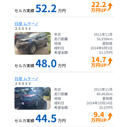
22.2
52.2
万円UP
セルカ実績
万円
日産 ムラーノ
２５０ＸＶ
年式
2011年11月
走行距離
56,936
km
地域
愛知県
成約日
2024年8月5日
希望金額
33.3
万円
14.7
48.0
万円UP
セルカ実績
万円
日産 ムラーノ
２５０ＸＶ
年式
2013年11月
走行距離
66,463
km
地域
愛知県
成約日
2024年10月14日
希望金額
35.0
万円
9.4
44.5
万円UP
セルカ実績
万円