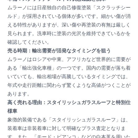
ムラーノには日産独自の自己修復塗装「スクラッチシー
ルド」が採用されている個体が多いです。細かい傷が消
える特性がありますが、深い傷や再塗装の有無は厳しく
見られます。洗車時に塗装の光沢を維持できているかを
確認してください。
売る時期：輸出需要が活発なタイミングを狙う
ムラーノはロシアや中東、アフリカなど世界的に需要が
ある「輸出強化車種」の一つです。国内の需要が落ち着
いていても、輸出相場が高騰しているタイミングでは、
年式や走行距離に関わらず驚くような高値がつくことが
あります。
高く売れる理由：スタイリッシュガラスルーフと特別仕
様車
象徴的装備である「スタイリッシュガラスルーフ」は、
装着車は非装着車に対して明確なプラス査定となりま
す。また、「モード・ビアンコ」などの白本革を用いた