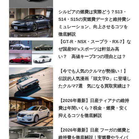
シルビアの燃費は実際どう？S13・
S14・S15の実燃費データと維持費シ
ミュレーション、向上させるコツを
徹底解説
【GT-R・NSX・スープラ・RX-7】な
ぜ国産90’sスポーツは軒並み高
い？ 高値キープ3つの理由とは？
【今でも人気のクルマが勢揃い！】
伝説的人気漫画「頭文字D」に登場し
たクルマ7選 気になる買取実績は？
【2026年最新】日産ティアナの維持
費は年間いくら？税金・燃費・安く
抑えるコツを徹底解説
【2026年最新】日産 フーガの燃費と
維持費を徹底解説｜実燃費やライバ