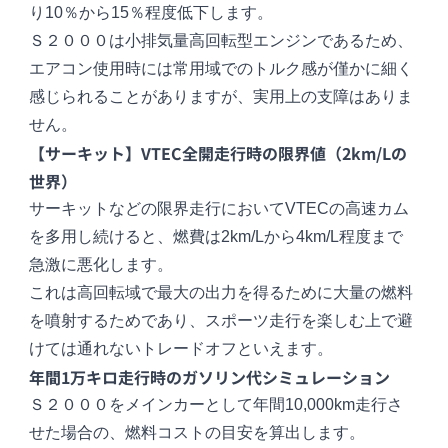
り10％から15％程度低下します。
Ｓ２０００は小排気量高回転型エンジンであるため、
エアコン使用時には常用域でのトルク感が僅かに細く
感じられることがありますが、実用上の支障はありま
せん。
【サーキット】VTEC全開走行時の限界値（2km/Lの
世界）
サーキットなどの限界走行においてVTECの高速カム
を多用し続けると、燃費は2km/Lから4km/L程度まで
急激に悪化します。
これは高回転域で最大の出力を得るために大量の燃料
を噴射するためであり、スポーツ走行を楽しむ上で避
けては通れないトレードオフといえます。
年間1万キロ走行時のガソリン代シミュレーション
Ｓ２０００をメインカーとして年間10,000km走行さ
せた場合の、燃料コストの目安を算出します。