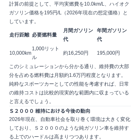
計算の前提として、平均実燃費を10.0km/L、ハイオク
ガソリン価格を195円/L（2026年現在の想定価格）と
しています。
月間ガソリン
年間ガソリン
走行距離
必要燃料量
代
代
1,000リット
10,000km
約16,250円
195,000円
ル
このシミュレーションから分かる通り、維持費の大部
分を占める燃料費は月額約1.6万円程度となります。
純粋なスポーツカーとしての性能を考慮すれば、日常
の維持コストは比較的現実的な範囲内に収まっている
と言えるでしょう。
Ｓ２０００ 維持における今後の動向
2026年現在、自動車社会を取り巻く環境は大きく変化
しており、Ｓ２０００のような純ガソリン車を維持す
る上でのハードルは高まりつつあります。