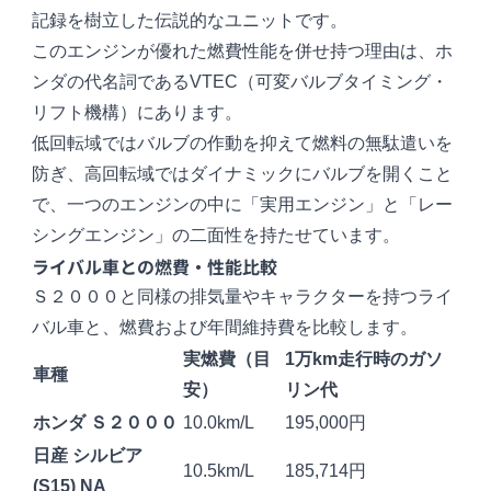
記録を樹立した伝説的なユニットです。
このエンジンが優れた燃費性能を併せ持つ理由は、ホ
ンダの代名詞であるVTEC（可変バルブタイミング・
リフト機構）にあります。
低回転域ではバルブの作動を抑えて燃料の無駄遣いを
防ぎ、高回転域ではダイナミックにバルブを開くこと
で、一つのエンジンの中に「実用エンジン」と「レー
シングエンジン」の二面性を持たせています。
ライバル車との燃費・性能比較
Ｓ２０００と同様の排気量やキャラクターを持つライ
バル車と、燃費および年間維持費を比較します。
実燃費（目
1万km走行時のガソ
車種
安）
リン代
ホンダ Ｓ２０００
10.0km/L
195,000円
日産
シルビア
10.5km/L
185,714円
(S15) NA