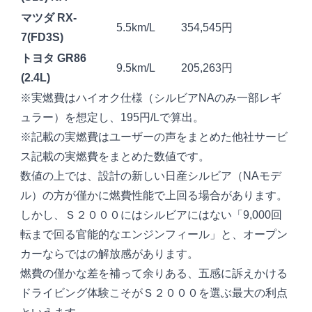
マツダ
RX-
5.5km/L
354,545円
7
(FD3S)
トヨタ
GR86
9.5km/L
205,263円
(2.4L)
※実燃費はハイオク仕様（シルビアNAのみ一部レギ
ュラー）を想定し、195円/Lで算出。
※記載の実燃費はユーザーの声をまとめた他社サービ
ス記載の実燃費をまとめた数値です。
数値の上では、設計の新しい日産シルビア（NAモデ
ル）の方が僅かに燃費性能で上回る場合があります。
しかし、Ｓ２０００にはシルビアにはない「9,000回
転まで回る官能的なエンジンフィール」と、オープン
カーならではの解放感があります。
燃費の僅かな差を補って余りある、五感に訴えかける
ドライビング体験こそがＳ２０００を選ぶ最大の利点