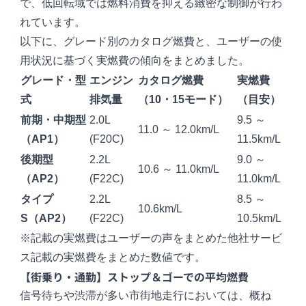
で、低回転域では燃料消費を抑える緻密な制御が行わ
れています。
以下に、グレード別のカタログ燃費と、ユーザーの使
用状況に基づく実燃費の傾向をまとめました。
グレード・型
エンジン
カタログ燃費
実燃費
式
排気量
（10・15モード）
（目安）
前期・中期型
2.0L
9.5 ～
11.0 ～ 12.0km/L
（AP1）
(F20C)
11.5km/L
後期型
2.2L
9.0 ～
10.6 ～ 11.0km/L
（AP2）
(F22C)
11.0km/L
タイプ
2.2L
8.5 ～
10.6km/L
S（AP2）
(F22C)
10.5km/L
※記載の実燃費はユーザーの声をまとめた他社サービ
ス記載の実燃費をまとめた数値です。
【街乗り・通勤】ストップ＆ゴーでの平均燃費
信号待ちや渋滞が多い市街地走行においては、概ね