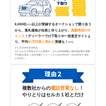
8,000社
以上が登録するオークションで競り合う
(※1)
から、落札価格が自然と吊り上がり、
高額売却のチ
ャンス
！
ディーラーでの下取りや一括査定サイトよ
り、平均
31万円高く売れた
実績も！
(※2)
※1 2025年8月末時点
※2 セルカで売却されたお客様の、セルカ売却価格と他社査定額の差額
平均額を算出（当社実施アンケートより2022年4月～2024年9月 回答
1,533件）
複数社からの
電話営業なし
！
やりとりはセルカ１社とだけ