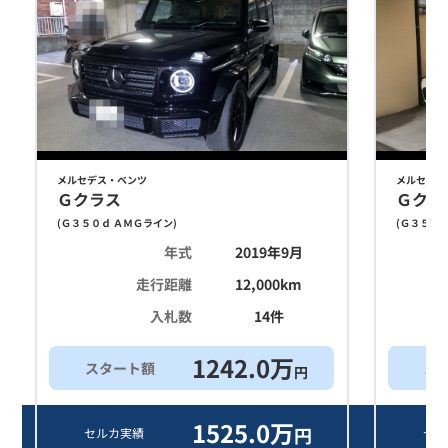
メルセデス・ベンツ
メルセデス
Ｇクラス
Ｇクラ
(
Ｇ３５０ｄ ＡＭＧライン
)
(
Ｇ３５０ｄ
年式
2019年9月
走行距離
12,000
km
入札数
14
件
1242.0
万
スタート額
ス
円
1525.0
万
円
セルカ実績
セル