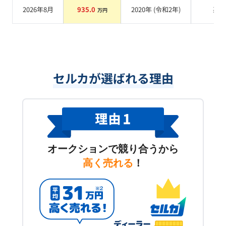
2026年8月
935.0
2020
年 (
令和2年
)
系
万円
セルカが選ばれる理由
オークションで競り合うから
高く売れる
！