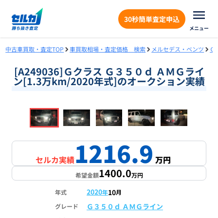
30秒簡単査定申込
メニュー
中古車買取・査定TOP
車買取相場・査定価格 検索
メルセデス・ベンツ
Ｇ
[A249036]Ｇクラス Ｇ３５０ｄ ＡＭＧライ
ン[1.3万km/2020年式]のオークション実績
❮
❯
1
/
18
1216.9
セルカ実績
万円
1400.0
希望金額
万円
2020
10
年式
年
月
Ｇ３５０ｄ ＡＭＧライン
グレード