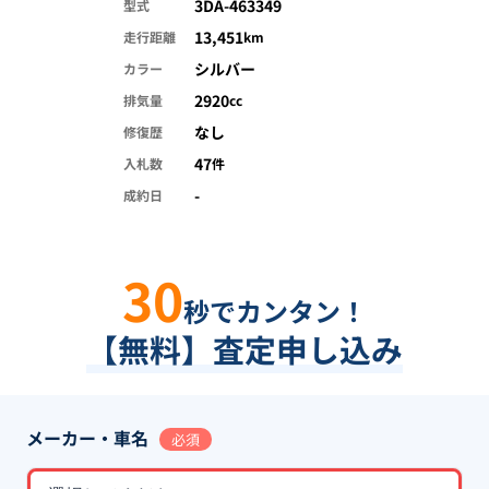
3DA-463349
型式
13,451
走行距離
km
シルバー
カラー
2920
排気量
cc
なし
修復歴
47
入札数
件
-
成約日
30
秒でカンタン！
【無料】査定申し込み
メーカー・車名
必須