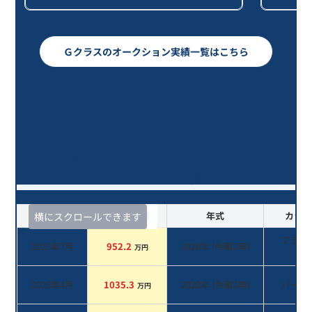
Ｇクラスのオークション実績一覧はこちら
Ｇクラス Ｇ３５０ｄ ＡＭＧライ
ン/6年落ち(2020年式)のオークショ
ンデータ一覧
査定時期
セルカ実績
年式
カラー
横にスクロールできます
ブラッ
2026年7月
952.2
2020
年 (
令和2年
)
万円
系
2026年4月
1035.3
2020
年 (
令和2年
)
パール
万円