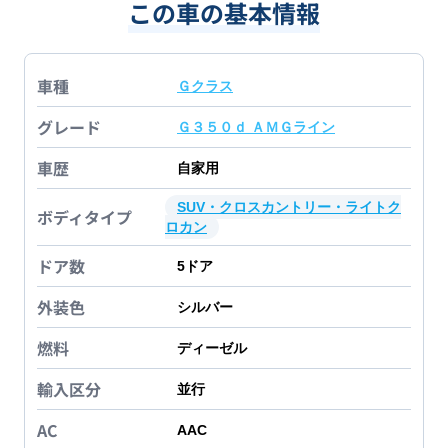
この車の基本情報
車種
Ｇクラス
グレード
Ｇ３５０ｄ ＡＭＧライン
車歴
自家用
SUV・クロスカントリー・ライトク
ボディタイプ
ロカン
ドア数
5
ドア
外装色
シルバー
燃料
ディーゼル
輸入区分
並行
AC
AAC