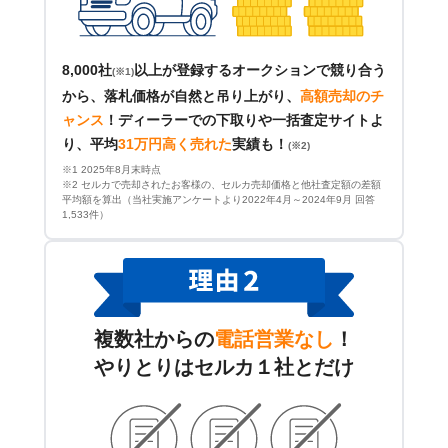
8,000社
以上が登録するオークションで競り合う
(※1)
から、落札価格が自然と吊り上がり、
高額売却のチ
ャンス
！
ディーラーでの下取りや一括査定サイトよ
り、平均
31万円高く売れた
実績も！
(※2)
※1 2025年8月末時点
※2 セルカで売却されたお客様の、セルカ売却価格と他社査定額の差額
平均額を算出（当社実施アンケートより2022年4月～2024年9月 回答
1,533件）
複数社からの
電話営業なし
！
やりとりはセルカ１社とだけ