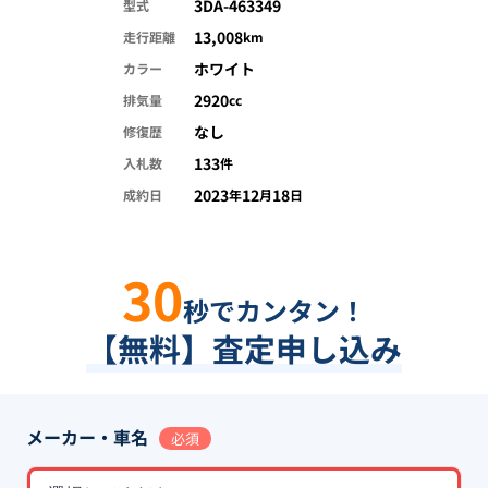
3DA-463349
型式
13,008
走行距離
km
ホワイト
カラー
2920
排気量
cc
なし
修復歴
133
入札数
件
2023
12
18
成約日
年
月
日
30
秒でカンタン！
【無料】査定申し込み
メーカー・車名
必須