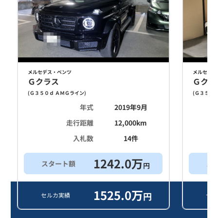
メルセデス・ベンツ
メルセデス
Ｇクラス
Ｇクラ
(
Ｇ３５０ｄ ＡＭＧライン
)
(
Ｇ３５０ｄ
年式
2019年9月
走行距離
12,000
km
入札数
14
件
1242.0
万
スタート額
ス
円
1525.0
万
円
セルカ実績
セル