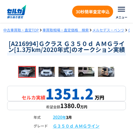
30秒簡単査定申込
メニュー
中古車買取・査定TOP
車買取相場・査定価格 検索
メルセデス・ベンツ
Ｇ
[A216994]Ｇクラス Ｇ３５０ｄ ＡＭＧライ
ン[1.3万km/2020年式]のオークション実績
❮
❯
1
/
18
1351.2
セルカ実績
万円
1380.0
希望金額
万円
2020
3
年式
年
月
Ｇ３５０ｄ ＡＭＧライン
グレード