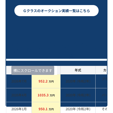
Ｇクラスのオークション実績一覧はこちら
Ｇクラス Ｇ３５０ｄ ＡＭＧライ
ン/6年落ち(2020年式)のオークショ
ンデータ一覧
査定時期
セルカ実績
年式
カラー
横にスクロールできます
ブラッ
2026年7月
952.2
2020
年 (
令和2年
)
万円
系
2026年4月
1035.3
2020
年 (
令和2年
)
パール
万円
2026年1月
950.1
2020
年 (
令和2年
)
その他
万円