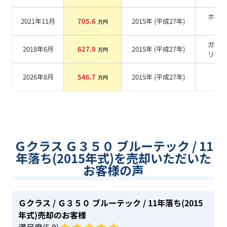
ホワ
2021年11月
705.6
2015
年 (
平成27年
)
万円
系
ガン
2018年6月
627.9
2015
年 (
平成27年
)
万円
リッ
2026年8月
546.7
2015
年 (
平成27年
)
系
万円
Ｇクラス Ｇ３５０ ブルーテック / 11
年落ち(2015年式)を売却いただいた
お客様の声
Ｇクラス
/ Ｇ３５０ ブルーテック
/ 11年落ち(2015
年式)
売却のお客様
満足度(
5
.0)