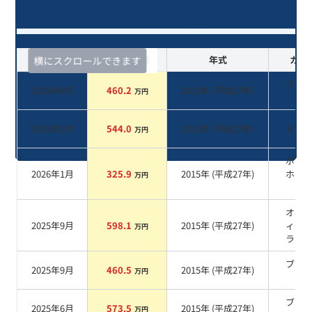
ク/11年落ち(2015年式)のオークショ
ンデータ一覧
査定時期
セルカ実績
年式
カラ
横にスクロールできます
ブラ
2026年8月
460.2
2015
年 (
平成27年
)
万円
系
2026年2月
544.0
2015
年 (
平成27年
)
その
万円
ポー
2026年1月
325.9
2015
年 (
平成27年
)
ホワ
万円
系
オブ
2025年9月
598.1
2015
年 (
平成27年
)
ィア
万円
ラッ
ブラ
2025年9月
460.5
2015
年 (
平成27年
)
万円
系
ブラ
2025年6月
573.5
2015
年 (
平成27年
)
万円