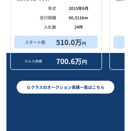
年式
2015年8月
走行距離
66,511
km
入札数
24
件
510.0
万
スタート額
ス
円
700.6
万
円
セルカ実績
セル
Ｇクラスのオークション実績一覧はこちら
Ｇクラス Ｇ３５０ ブルーテッ