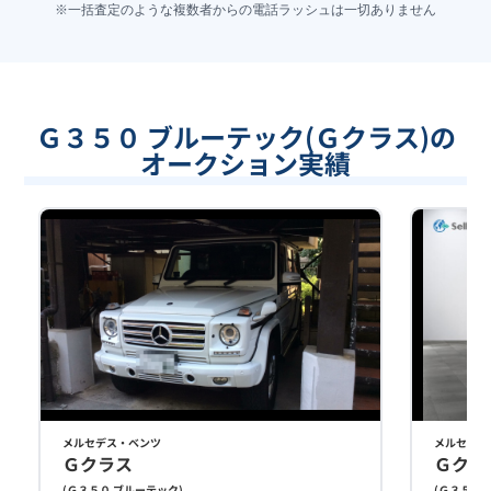
※一括査定のような複数者からの電話ラッシュは一切ありません
Ｇ３５０ ブルーテック(Ｇクラス)の
オークション実績
メルセデス・ベンツ
メルセデス
Ｇクラス
Ｇクラ
(
Ｇ３５０ ブルーテック
)
(
Ｇ３５０ 