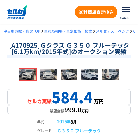
30秒簡単査定申込
メニュー
中古車買取・査定TOP
車買取相場・査定価格 検索
メルセデス・ベンツ
Ｇ
[A170925]Ｇクラス Ｇ３５０ ブルーテック
[6.1万km/2015年式]のオークション実績
❮
❯
1
/
18
584.4
セルカ実績
万円
999.0
希望金額
万円
2015
8
年式
年
月
Ｇ３５０ ブルーテック
グレード