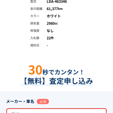
LDA-463346
型式
61,377
走行距離
km
ホワイト
カラー
2980
排気量
cc
なし
修復歴
22
入札数
件
-
成約日
30
秒でカンタン！
【無料】査定申し込み
メーカー・車名
必須