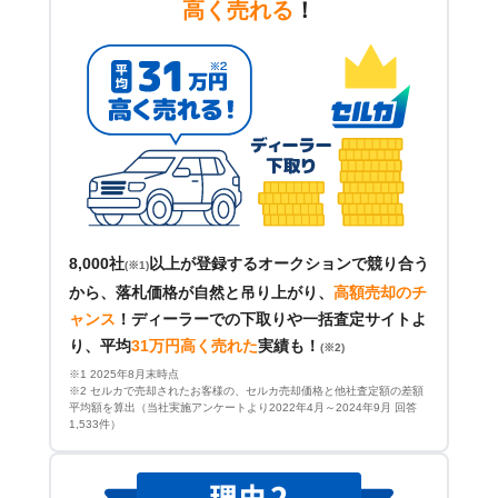
高く売れる
！
8,000社
以上が登録するオークションで競り合う
(※1)
から、落札価格が自然と吊り上がり、
高額売却のチ
ャンス
！
ディーラーでの下取りや一括査定サイトよ
り、平均
31万円高く売れた
実績も！
(※2)
※1 2025年8月末時点
※2 セルカで売却されたお客様の、セルカ売却価格と他社査定額の差額
平均額を算出（当社実施アンケートより2022年4月～2024年9月 回答
1,533件）