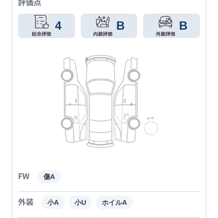
評価点
4
B
B
FW
傷A
外装
小A
小U
ホイルA