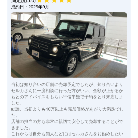
成約日：
2025年9月
当初は知り合いの店舗に売却予定でしたが、知り合いより
セルカさんに一度相談に行った方がいい、金額が上がるか
もとのアドバイスをもらい半信半疑で予約をとり来店しま
した。
結論、当初よりも40万以上も売却価格があがり大満足でし
た。
店舗の担当の方も非常に親切で安心して売却することがで
きました。
これからは自分も知人などにはセルカさんをお勧めしたい