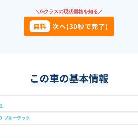
＼Gクラスの現状価格を知る／
無料
次へ(30秒で完了)
この車の基本情報
ス
０ ブルーテック