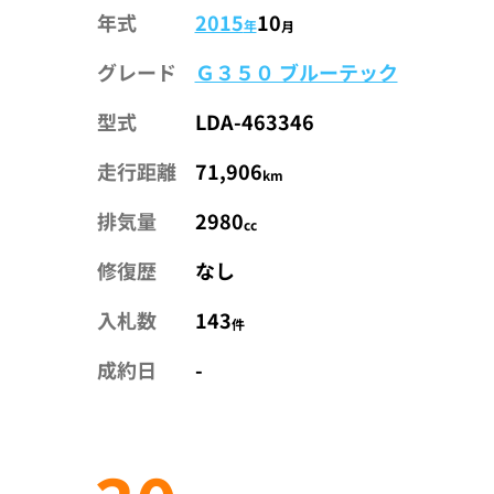
年式
2015
10
年
月
グレード
Ｇ３５０ ブルーテック
型式
LDA-463346
走行距離
71,906
km
排気量
2980
cc
修復歴
なし
入札数
143
件
成約日
-