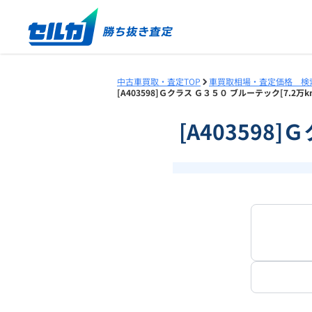
中古車買取・査定TOP
車買取相場・査定価格 検
[A403598]Ｇクラス Ｇ３５０ ブルーテック[7.2
[A403598