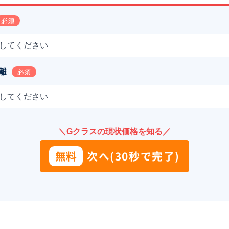
必須
してください
離
必須
してください
＼Gクラスの現状価格を知る／
無料
次へ(30秒で完了)