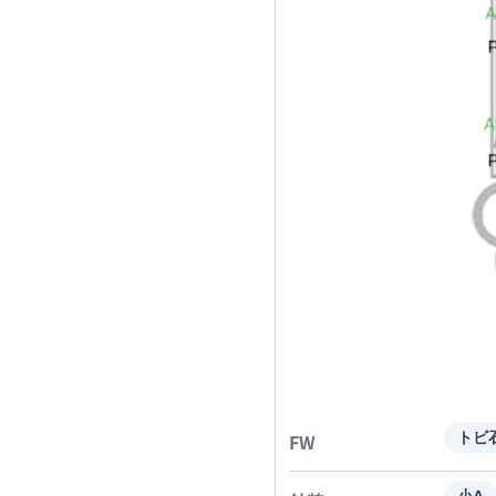
FW
トビ