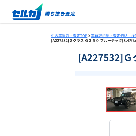
中古車買取・査定TOP
車買取相場・査定価格 検
[A227532]Ｇクラス Ｇ３５０ ブルーテック[8.4
[A227532
❮