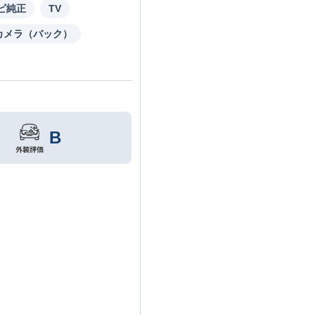
ビ純正
TV
カメラ（バック）
B