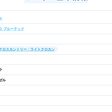
ス
０ ブルーテック
・クロスカントリー・ライトクロカン
ク
ゼル