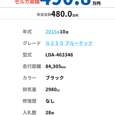
セルカ実績
万円
480.0
希望金額
万円
年式
2015
10
年
月
グレード
Ｇ３５０ ブルーテック
型式
LDA-463346
走行距離
84,305
km
カラー
ブラック
排気量
2980
cc
修復歴
なし
入札数
28
件