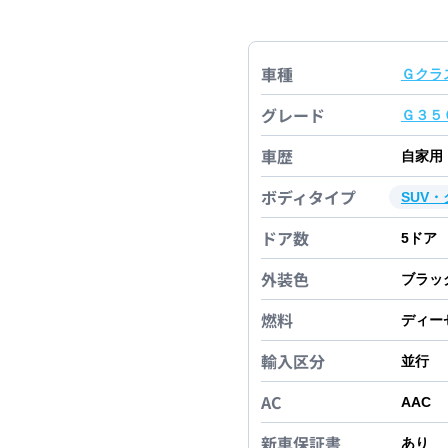
車種
Ｇクラ
グレード
Ｇ３５
車歴
自家用
ボディタイプ
SUV
ドア数
5
ドア
外装色
ブラッ
燃料
ディー
輸入区分
並行
AC
AAC
新車保証書
あり