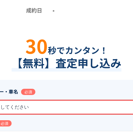
成約日
-
30
秒でカンタン！
【無料】査定申し込み
ー・車名
必須
択してください
必須