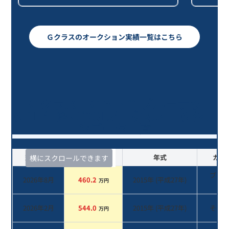
Ｇクラスのオークション実績一覧はこちら
Ｇクラス Ｇ３５０ ブルーテッ
ク/11年落ち(2015年式)のオークショ
ンデータ一覧
査定時期
セルカ実績
年式
カラ
横にスクロールできます
ブラ
2026年8月
460.2
2015
年 (
平成27年
)
万円
系
2026年2月
544.0
2015
年 (
平成27年
)
その
万円