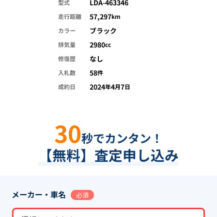
LDA-463346
型式
57,297
走行距離
km
ブラック
カラー
2980
排気量
cc
なし
修復歴
58
入札数
件
2024
4
7
成約日
年
月
日
30
秒でカンタン！
【無料】査定申し込み
メーカー・車名
必須