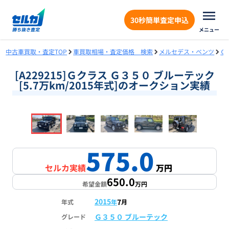
30秒簡単査定申込
メニュー
中古車買取・査定TOP
車買取相場・査定価格 検索
メルセデス・ベンツ
Ｇ
[A229215]Ｇクラス Ｇ３５０ ブルーテック
[5.7万km/2015年式]のオークション実績
❮
❯
1
/
18
575.0
セルカ実績
万円
650.0
希望金額
万円
2015
7
年式
年
月
Ｇ３５０ ブルーテック
グレード