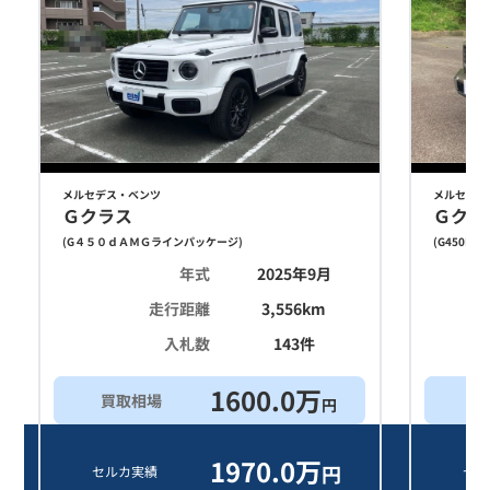
メルセデス・ベンツ
メルセデス
Ｇクラス
Ｇクラ
(
G４５０ｄＡＭＧラインパッケージ
)
(
G450D
)
年式
2025年9月
走行距離
3,556
km
入札数
143
件
1600.0
万
買取相場
買
円
1970.0
万
円
セルカ実績
セル