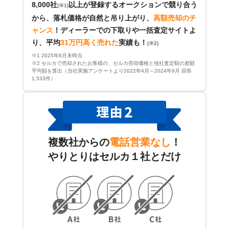
8,000社
以上が登録するオークションで競り合う
(※1)
から、落札価格が自然と吊り上がり、
高額売却のチ
ャンス
！
ディーラーでの下取りや一括査定サイトよ
り、平均
31万円高く売れた
実績も！
(※2)
※1 2025年8月末時点
※2 セルカで売却されたお客様の、セルカ売却価格と他社査定額の差額
平均額を算出（当社実施アンケートより2022年4月～2024年9月 回答
1,533件）
複数社からの
電話営業なし
！
やりとりはセルカ１社とだけ