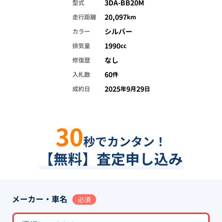
3DA-BB20M
型式
20,097
走行距離
km
シルバー
カラー
1990
排気量
cc
なし
修復歴
60
入札数
件
2025
9
29
成約日
年
月
日
30
秒でカンタン！
【無料】査定申し込み
メーカー・車名
必須