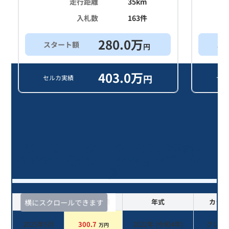
走行距離
35
km
入札数
163
件
280.0
万
スタート額
ス
円
403.0
万
円
セルカ実績
セル
ＭＩＮＩ クーパーＳＤ/4年落ち
(2022年式)のオークションデータ一
覧
査定時期
セルカ実績
年式
カラー
横にスクロールできます
2025年5月
300.7
2022
年 (
令和4年
)
グレー
万円