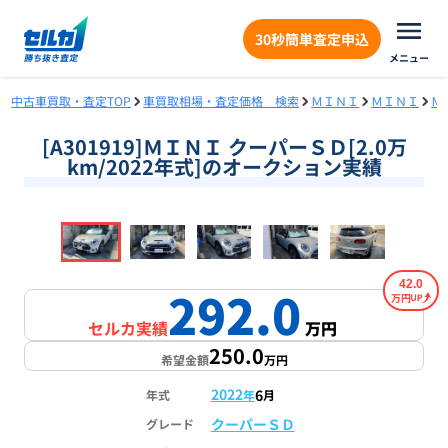
30秒簡単査定申込
メニュー
中古車買取・査定TOP
車買取相場・査定価格 検索
ＭＩＮＩ
ＭＩＮＩ
Ｍ
[A301919]ＭＩＮＩ クーパーＳＤ[2.0万
km/2022年式]のオークション実績
❮
❯
1
/
18
42.0
292.0
万円
セルカ実績
万円
250.0
希望金額
万円
2022
6
年式
年
月
クーパーＳＤ
グレード