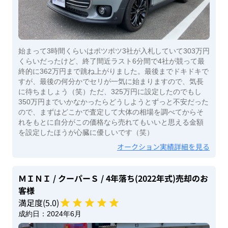
始まって3時間くらいはポツポツ3社が入札していて303万円
くらいだったけど、終了間近ラスト6分間で4社が競って最
終的に362万円まで跳ね上がりました。最後までドキドキで
すが、最後の何分かでセリが一気に始まりますので、気長
に待ちましょう（笑）ただ、325万円に設定したのでもし
350万円までいかなかったらどうしようとずっと不安だった
ので、まずはどこかで査定して大体の相場を調べてからそ
れをもとに自分がこの価格なら売れてもいいと思える金額
を設定したほうが心臓に優しいです（笑）
オークション実績詳細を見る
ＭＩＮＩ
/ クーパーＳ
/ 4年落ち(2022年式)
売却のお
客様
満足度(
5
.0)
成約日：
2024年6月