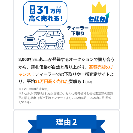
8,000社
以上が登録するオークションで競り合う
(※1)
から、落札価格が自然と吊り上がり、
高額売却のチ
ャンス
！
ディーラーでの下取りや一括査定サイトよ
り、平均
31万円高く売れた
実績も！
(※2)
※1 2025年8月末時点
※2 セルカで売却されたお客様の、セルカ売却価格と他社査定額の差額
平均額を算出（当社実施アンケートより2022年4月～2024年9月 回答
1,533件）