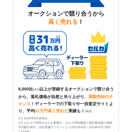
オークションで競り合うから
高く売れる
！
8,000社
以上が登録するオークションで競り合う
(※1)
から、落札価格が自然と吊り上がり、
高額売却のチ
ャンス
！
ディーラーでの下取りや一括査定サイトよ
り、平均
31万円高く売れた
実績も！
(※2)
※1 2025年8月末時点
※2 セルカで売却されたお客様の、セルカ売却価格と他社査定額の差額
平均額を算出（当社実施アンケートより2022年4月～2024年9月 回答
1,533件）