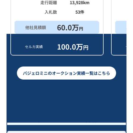
走行距離
13,928
km
入札数
53
件
60.0
万
他社見積額
ス
円
100.0
万
円
セルカ実績
セル
パジェロミニのオークション実績一覧はこちら
パジェロミニ / 14年落ち(2012年式)
を売却いただいたお客様の声