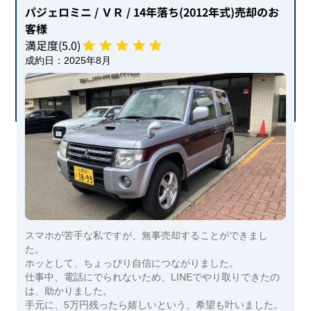
パジェロミニ
/ ＶＲ
/ 14年落ち(2012年式)
売却のお
客様
満足度(
5
.0)
成約日：
2025年8月
スマホが苦手な私ですが、無事売却することができまし
た。
ホッとして、ちょっぴり自信につながりました。
仕事中、電話にでられないため、LINEでやり取りできたの
は、助かりました。
手元に、5万円残ったら嬉しいという、希望も叶いました。