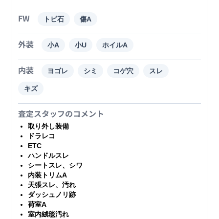
FW
トビ石
傷A
外装
小A
小U
ホイルA
内装
ヨゴレ
シミ
コゲ穴
スレ
キズ
査定スタッフのコメント
取り外し装備
ドラレコ
ETC
ハンドルスレ
シートスレ、シワ
内装トリムA
天張スレ、汚れ
ダッシュノリ跡
荷室A
室内絨毯汚れ