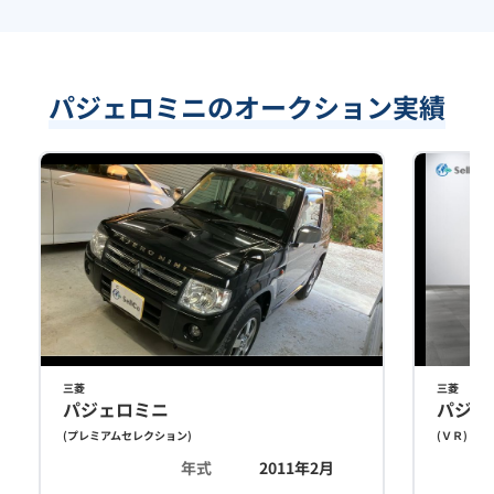
パジェロミニのオークション実績
三菱
三菱
パジェロミニ
パジェ
(
プレミアムセレクション
)
(
ＶＲ
)
年式
2011年2月