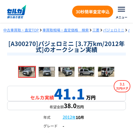
30秒簡単査定申込
メニュー
中古車買取・査定TOP
車買取相場・査定価格 検索
三菱
パジェロミニ
パ
[A300270]パジェロミニ [3.7万km/2012年
式]のオークション実績
❮
❯
1
/
18
3.1
41.1
万円
セルカ実績
万円
38.0
希望金額
万円
2012
10
年式
年
月
-
グレード