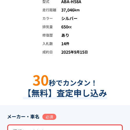
ABA-H58A
型式
37,046
走行距離
km
シルバー
カラー
650
排気量
cc
あり
修復歴
14
入札数
件
2025
9
15
成約日
年
月
日
30
秒でカンタン！
【無料】査定申し込み
メーカー・車名
必須