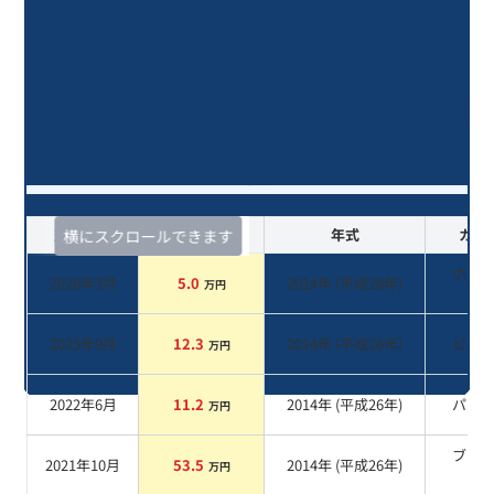
デイズ ハイウェイスター Ｘ/12年落
ち(2014年式)のオークションデータ
一覧
査定時期
セルカ実績
年式
カラ
横にスクロールできます
ホワ
2026年3月
5.0
2014
年 (
平成26年
)
万円
系
2025年9月
12.3
2014
年 (
平成26年
)
ピン
万円
2022年6月
11.2
2014
年 (
平成26年
)
パー
万円
ブラ
2021年10月
53.5
2014
年 (
平成26年
)
万円
系