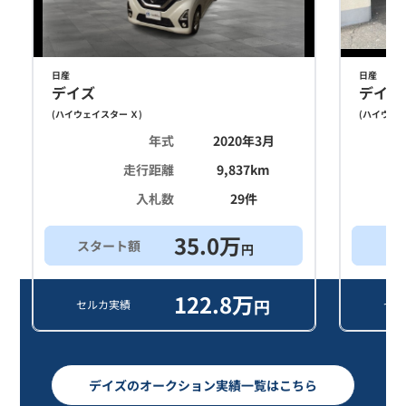
日産
日産
デイズ
デイズ
(
ハイウェイスター Ｘ
)
(
ハイウェイ
年式
2020年3月
走行距離
9,837
km
入札数
29
件
35.0
万
スタート額
買
円
122.8
万
円
セルカ実績
セル
デイズのオークション実績一覧はこちら