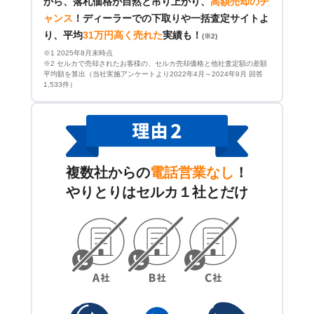
から、落札価格が自然と吊り上がり、
高額売却のチ
ャンス
！
ディーラーでの下取りや一括査定サイトよ
り、平均
31万円高く売れた
実績も！
(※2)
※1 2025年8月末時点
※2 セルカで売却されたお客様の、セルカ売却価格と他社査定額の差額
平均額を算出（当社実施アンケートより2022年4月～2024年9月 回答
1,533件）
複数社からの
電話営業なし
！
やりとりはセルカ１社とだけ