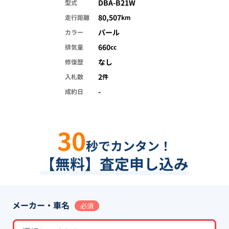
DBA-B21W
型式
80,507
走行距離
km
パール
カラー
660
排気量
cc
なし
修復歴
2
入札数
件
-
成約日
30
秒でカンタン！
【無料】査定申し込み
メーカー・車名
必須