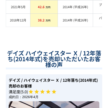
ブラ
2021年5月
42.6
2014
年 (
平成26年
)
万円
系
パー
2018年12月
38.2
2014
年 (
平成26年
)
万円
系
デイズ ハイウェイスター Ｘ / 12年落
ち(2014年式)を売却いただいたお客
様の声
デイズ
/ ハイウェイスター Ｘ
/ 12年落ち(2014年式)
売却のお客様
満足度(
5
.0)
成約日：
2026年4月