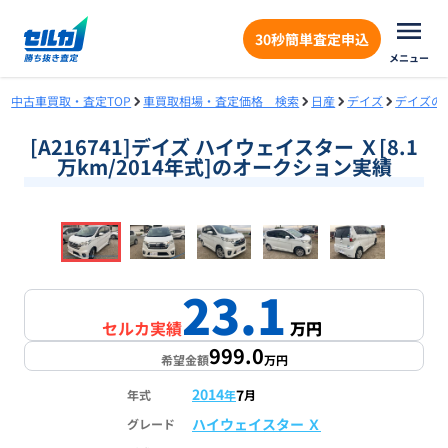
30秒簡単査定申込
メニュー
中古車買取・査定TOP
車買取相場・査定価格 検索
日産
デイズ
デイズの
[A216741]デイズ ハイウェイスター Ｘ[8.1
万km/2014年式]のオークション実績
❮
❯
1
/
18
23.1
セルカ実績
万円
999.0
希望金額
万円
2014
7
年式
年
月
ハイウェイスター Ｘ
グレード