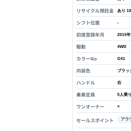
リサイクル預託金
あり 1
シフト位置
-
初度登録年月
2015
駆動
4WD
カラーNo
G41
内装色
ブラッ
ハンドル
右
乗車定員
5
人乗
ワンオーナー
×
セールスポイント
アラ