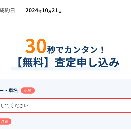
成約日
2024
10
21
年
月
日
30
秒でカンタン！
【無料】査定申し込み
ー・車名
必須
択してください
必須