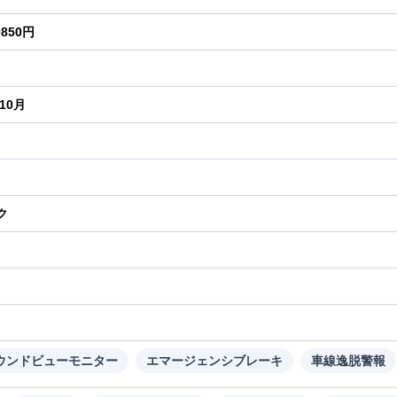
0850円
年10月
ク
り
ウンドビューモニター
エマージェンシブレーキ
車線逸脱警報