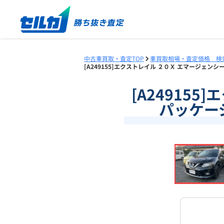
中古車買取・査定TOP
車買取相場・査定価格 検
[A249155]エクストレイル ２０Ｘ エマージェンシ
[A24915
パッケージ
❮