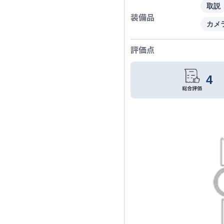
取説
装備品
カメ
評価点
4