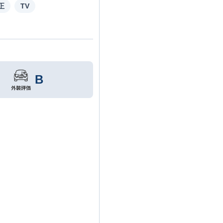
正
TV
B