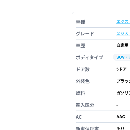
車種
エクス
グレード
２０Ｘ
車歴
自家用
ボディタイプ
SUV
ドア数
5
ドア
外装色
ブラッ
燃料
ガソリ
輸入区分
-
AC
AAC
新車保証書
あり