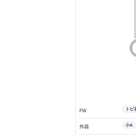
FW
トビ
外装
小A