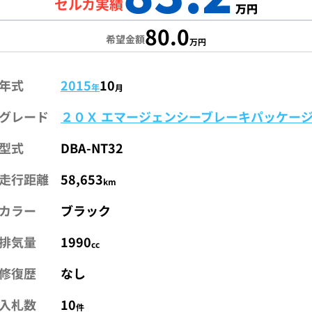
セルカ実績
万円
80.0
希望金額
万円
年式
2015
10
年
月
グレード
２０Ｘ エマージェンシーブレーキパッケー
型式
DBA-NT32
走行距離
58,653
km
カラー
ブラック
排気量
1990
cc
修復歴
なし
入札数
10
件