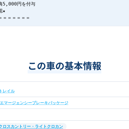
,000円を付与

★

＝＝＝＝＝＝＝
この車の基本情報
トレイル
 エマージェンシーブレーキパッケージ
・クロスカントリー・ライトクロカン