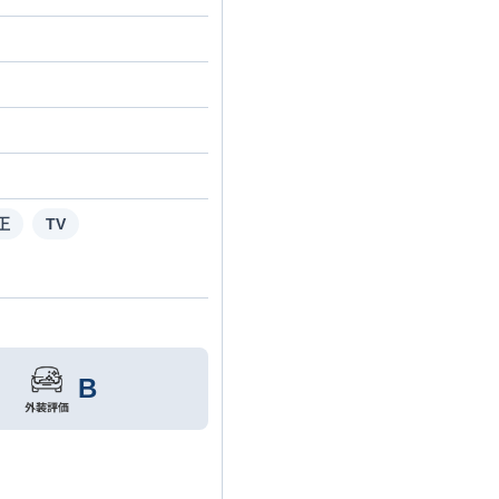
正
TV
B