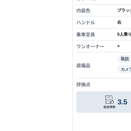
内装色
ブラッ
ハンドル
右
乗車定員
5
人乗
ワンオーナー
×
取説
装備品
カメ
評価点
3.5