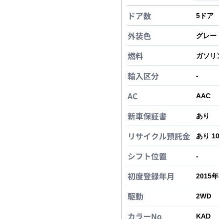
ドア数
5
ドア
外装色
グレー
燃料
ガソリ
輸入区分
-
AC
AAC
新車保証書
あり
リサイクル預託金
あり 1
シフト位置
-
初度登録年月
2015
駆動
2WD
カラーNo
KAD