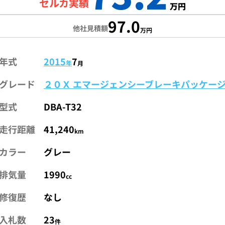
セルカ実績
万円
97.0
他社見積額
万円
年式
2015
7
年
月
グレード
２０Ｘ エマージェンシーブレーキパッケー
型式
DBA-T32
走行距離
41,240
km
カラー
グレー
排気量
1990
cc
修復歴
なし
入札数
23
件