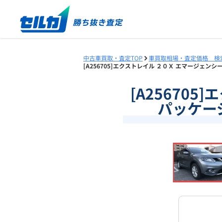
中古車買取・査定TOP
車買取相場・査定価格 検
[A256705]エクストレイル ２０Ｘ エマージェンシ
[A25670
パッケージ
❮