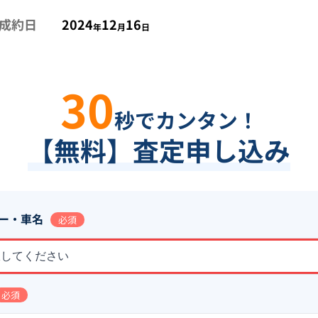
成約日
2024
12
16
年
月
日
30
秒でカンタン！
【無料】査定申し込み
ー・車名
必須
択してください
必須