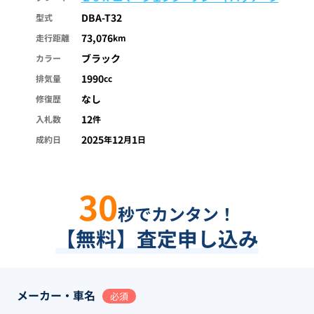
DBA-T32
型式
73,076
走行距離
km
ブラック
カラー
1990
排気量
cc
なし
修復歴
12
入札数
件
2025
12
1
成約日
年
月
日
30
秒でカンタン！
【無料】査定申し込み
メーカー・車名
必須