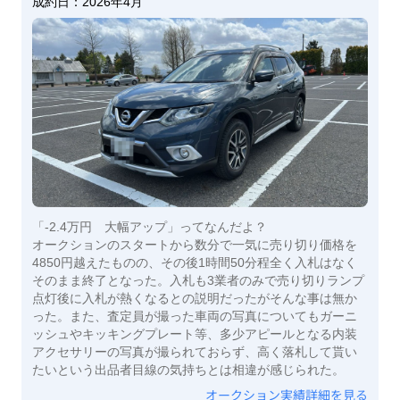
成約日：
2026年4月
「-2.4万円 大幅アップ」ってなんだよ？
オークションのスタートから数分で一気に売り切り価格を
4850円越えたものの、その後1時間50分程全く入札はなく
そのまま終了となった。入札も3業者のみで売り切りランプ
点灯後に入札が熱くなるとの説明だったがそんな事は無か
った。また、査定員が撮った車両の写真についてもガーニ
ッシュやキッキングプレート等、多少アピールとなる内装
アクセサリーの写真が撮られておらず、高く落札して貰い
たいという出品者目線の気持ちとは相違が感じられた。
オークション実績詳細を見る