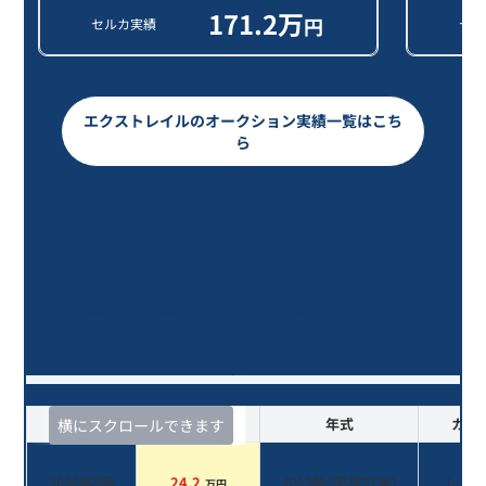
171.2
万
円
セルカ実績
セル
エクストレイルのオークション実績一覧はこち
ら
エクストレイル ２０Ｘ エマージェ
ンシーブレーキパッケージ/11年落ち
(2015年式)のオークションデータ一
覧
査定時期
セルカ実績
年式
カラ
横にスクロールできます
2026年8月
24.2
2015
年 (
平成27年
)
レッ
万円