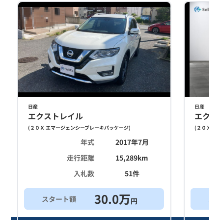
日産
日産
エクストレイル
エクス
(
２０Ｘ エマージェンシーブレーキパッケージ
)
(
２０Ｘ エ
年式
2017年7月
走行距離
15,289
km
入札数
51
件
30.0
万
スタート額
ス
円