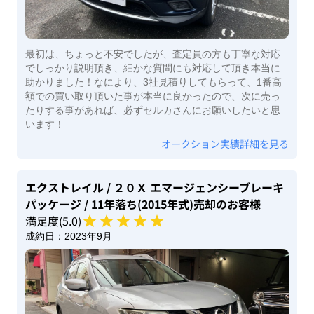
最初は、ちょっと不安でしたが、査定員の方も丁寧な対応
でしっかり説明頂き、細かな質問にも対応して頂き本当に
助かりました！なにより、3社見積りしてもらって、1番高
額での買い取り頂いた事が本当に良かったので、次に売っ
たりする事があれば、必ずセルカさんにお願いしたいと思
います！
オークション実績詳細を見る
エクストレイル
/ ２０Ｘ エマージェンシーブレーキ
パッケージ
/ 11年落ち(2015年式)
売却のお客様
満足度(
5
.0)
成約日：
2023年9月