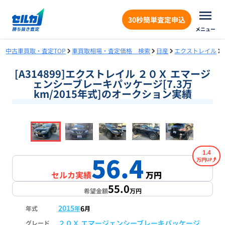
30秒簡単査定申込
メニュー
中古車買取・査定TOP
車買取相場・査定価格 検索
日産
エクストレイル
[A314899]エクストレイル ２０Ｘ エマージ
ェンシーブレーキパッケージ[7.3万
km/2015年式]のオークション実績
❮
❯
1
/
18
1.4
56.4
万円
セルカ実績
万円
55.0
希望金額
万円
2015
6
年式
年
月
２０Ｘ エマージェンシーブレーキパッケージ
グレード