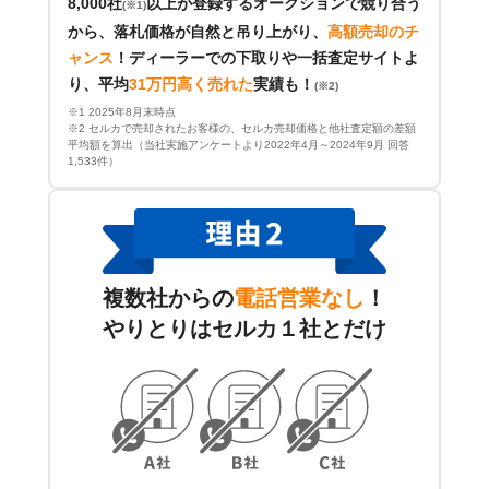
8,000社
以上が登録するオークションで競り合う
(※1)
から、落札価格が自然と吊り上がり、
高額売却のチ
ャンス
！
ディーラーでの下取りや一括査定サイトよ
り、平均
31万円高く売れた
実績も！
(※2)
※1 2025年8月末時点
※2 セルカで売却されたお客様の、セルカ売却価格と他社査定額の差額
平均額を算出（当社実施アンケートより2022年4月～2024年9月 回答
1,533件）
複数社からの
電話営業なし
！
やりとりはセルカ１社とだけ