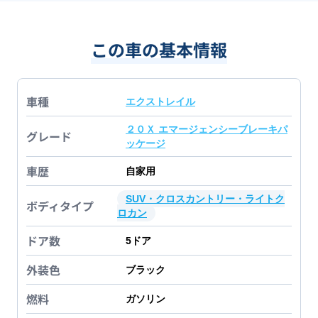
この車の基本情報
車種
エクストレイル
２０Ｘ エマージェンシーブレーキパ
グレード
ッケージ
車歴
自家用
SUV・クロスカントリー・ライトク
ボディタイプ
ロカン
ドア数
5
ドア
外装色
ブラック
燃料
ガソリン