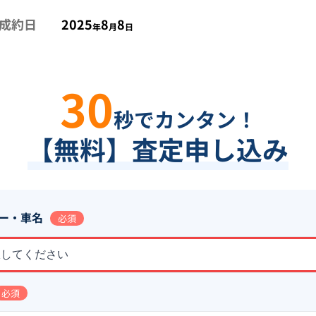
成約日
2025
8
8
年
月
日
30
秒でカンタン！
【無料】査定申し込み
ー・車名
必須
択してください
必須