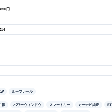
0850円
年2月
り
AW
ルーフレール
手帳
パワーウィンドウ
スマートキー
カーナビ純正
ET