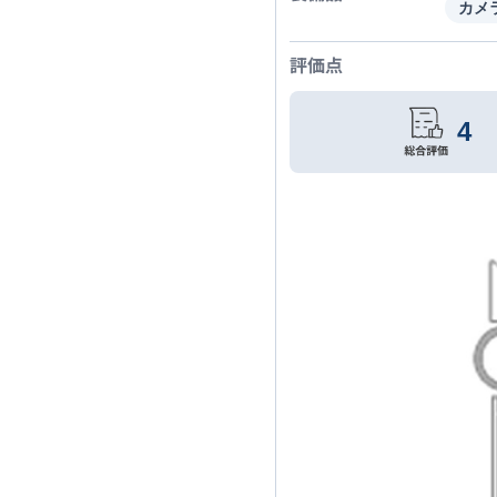
カメ
評価点
4