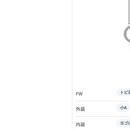
FW
トビ
外装
小A
内装
ヨゴ