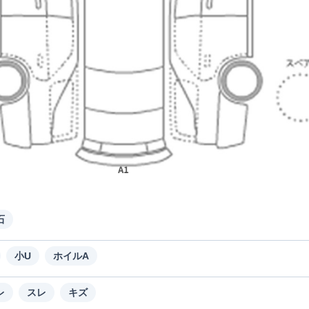
石
小U
ホイルA
レ
スレ
キズ