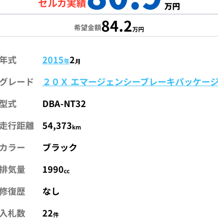
セルカ実績
万円
84.2
希望金額
万円
年式
2015
2
年
月
グレード
２０Ｘ エマージェンシーブレーキパッケー
型式
DBA-NT32
走行距離
54,373
km
カラー
ブラック
排気量
1990
cc
修復歴
なし
入札数
22
件