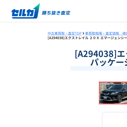
中古車買取・査定TOP
車買取相場・査定価格 検
[A294038]エクストレイル ２０Ｘ エマージェンシ
[A29403
パッケージ
❮