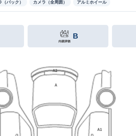
ラ（バック）
カメラ（全周囲）
アルミホイール
B