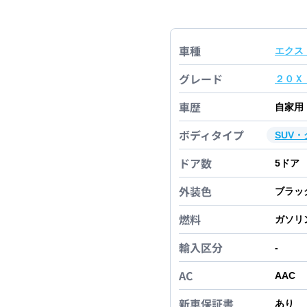
車種
エクス
グレード
２０Ｘ
車歴
自家用
ボディタイプ
SUV
ドア数
5
ドア
外装色
ブラッ
燃料
ガソリ
輸入区分
-
AC
AAC
新車保証書
あり