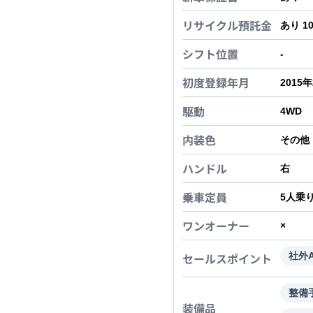
リサイクル預託金
あり 1
シフト位置
-
初度登録年月
2015
駆動
4WD
内装色
その他
ハンドル
右
乗車定員
5
人乗
ワンオーナー
×
セールスポイント
社外
整備
装備品