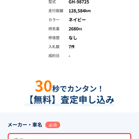
GH-98725
型式
128,584
走行距離
km
ネイビー
カラー
2680
排気量
cc
なし
修復歴
7
入札数
件
-
成約日
30
秒でカンタン！
【無料】査定申し込み
メーカー・車名
必須