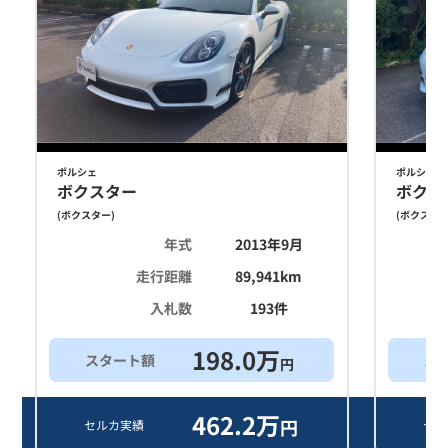
ポルシェ
ポルシェ
ボクスター
ボクス
(
ボクスター
)
(
ボクスタ
年式
2013年9月
走行距離
89,941
km
入札数
193
件
198.0
万
スタート額
ス
円
462.2
万
円
セルカ実績
セル