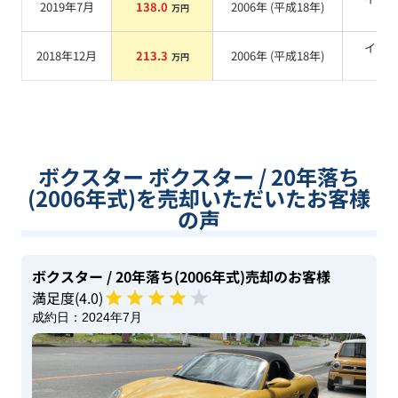
2019年7月
138.0
2006
年 (
平成18年
)
万円
系
イエ
2018年12月
213.3
2006
年 (
平成18年
)
万円
系
ボクスター ボクスター / 20年落ち
(2006年式)を売却いただいたお客様
の声
ボクスター
/ 20年落ち(2006年式)
売却のお客様
満足度(
4
.0)
成約日：
2024年7月