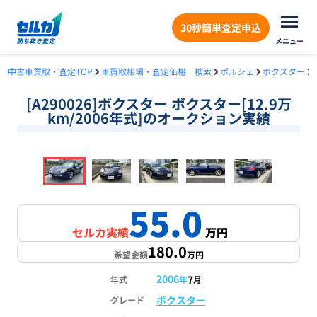
30秒簡単査定申込
メニュー
中古車買取・査定TOP
車買取相場・査定価格 検索
ポルシェ
ボクスター
[A290026]ボクスター ボクスター[12.9万
km/2006年式]のオークション実績
❮
❯
1
/
18
55.0
セルカ実績
万円
180.0
希望金額
万円
2006
7
年式
年
月
ボクスター
グレード