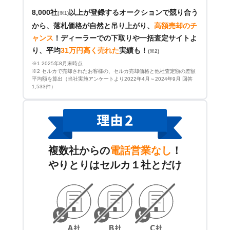
8,000社
以上が登録するオークションで競り合う
(※1)
から、落札価格が自然と吊り上がり、
高額売却のチ
ャンス
！
ディーラーでの下取りや一括査定サイトよ
り、平均
31万円高く売れた
実績も！
(※2)
※1 2025年8月末時点
※2 セルカで売却されたお客様の、セルカ売却価格と他社査定額の差額
平均額を算出（当社実施アンケートより2022年4月～2024年9月 回答
1,533件）
複数社からの
電話営業なし
！
やりとりはセルカ１社とだけ