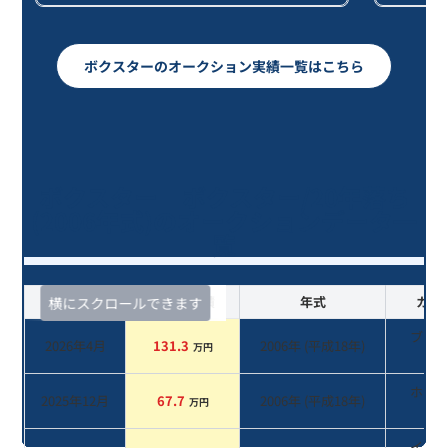
ボクスターのオークション実績一覧はこちら
ボクスター ボクスター/20年落ち
(2006年式)のオークションデータ一
覧
査定時期
セルカ実績
年式
カラ
横にスクロールできます
ブラ
2026年4月
131.3
2006
年 (
平成18年
)
万円
系
ホワ
2025年12月
67.7
2006
年 (
平成18年
)
万円
系
イエ