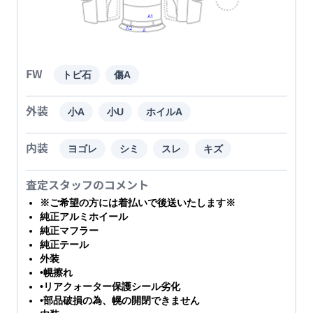
FW
トビ石
傷A
外装
小A
小U
ホイルA
内装
ヨゴレ
シミ
スレ
キズ
査定スタッフのコメント
※ご希望の方には着払いで後送いたします※
純正アルミホイール
純正マフラー
純正テール
外装
•幌擦れ
•リアクォーター保護シール劣化
•部品破損の為、幌の開閉できません