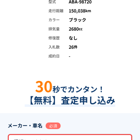
ABA-98720
型式
150,038
走行距離
km
ブラック
カラー
2680
排気量
cc
なし
修復歴
26
入札数
件
-
成約日
30
秒でカンタン！
【無料】査定申し込み
メーカー・車名
必須