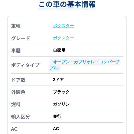
この車の基本情報
車種
ボクスター
グレード
ボクスター
車歴
自家用
オープン・カブリオレ・コンバーチ
ボディタイプ
ブル
ドア数
2
ドア
外装色
ブラック
燃料
ガソリン
輸入区分
並行
AC
AC