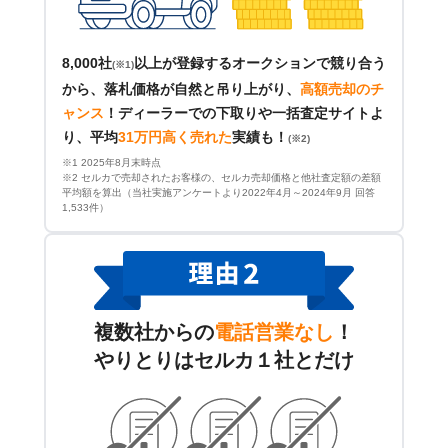
8,000社
以上が登録するオークションで競り合う
(※1)
から、落札価格が自然と吊り上がり、
高額売却のチ
ャンス
！
ディーラーでの下取りや一括査定サイトよ
り、平均
31万円高く売れた
実績も！
(※2)
※1 2025年8月末時点
※2 セルカで売却されたお客様の、セルカ売却価格と他社査定額の差額
平均額を算出（当社実施アンケートより2022年4月～2024年9月 回答
1,533件）
複数社からの
電話営業なし
！
やりとりはセルカ１社とだけ