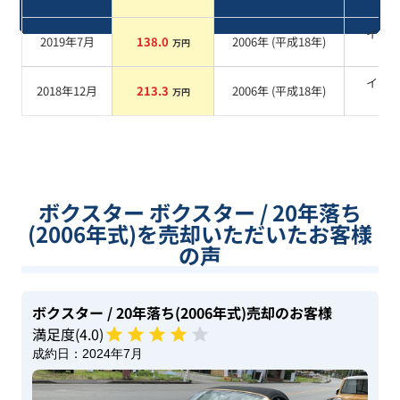
系
イエ
2019年7月
138.0
2006
年 (
平成18年
)
万円
系
イエ
2018年12月
213.3
2006
年 (
平成18年
)
万円
系
ボクスター ボクスター / 20年落ち
(2006年式)を売却いただいたお客様
の声
ボクスター
/ 20年落ち(2006年式)
売却のお客様
満足度(
4
.0)
成約日：
2024年7月