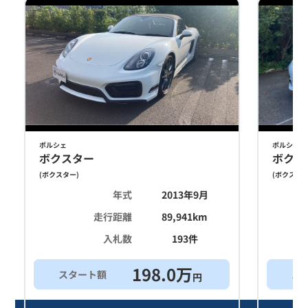
ポルシェ
ポルシェ
ボクスター
ボクス
(
ボクスター
)
(
ボクスタ
年式
2013年9月
走行距離
89,941
km
入札数
193
件
198.0
万
スタート額
ス
円