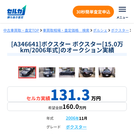
30秒簡単査定申込
メニュー
中古車買取・査定TOP
車買取相場・査定価格 検索
ポルシェ
ボクスター
[A346641]ボクスター ボクスター[15.0万
km/2006年式]のオークション実績
❮
❯
1
/
16
131.3
セルカ実績
万円
160.0
希望金額
万円
2006
11
年式
年
月
ボクスター
グレード