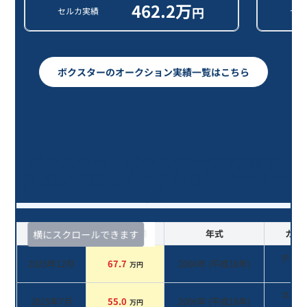
462.2
万
円
セルカ実績
セル
ボクスターのオークション実績一覧はこちら
ボクスター ボクスター/20年落ち
(2006年式)のオークションデータ一
覧
査定時期
セルカ実績
年式
カラ
横にスクロールできます
ホワ
2025年12月
67.7
2006
年 (
平成18年
)
万円
系
ネイ
2025年7月
55.0
2006
年 (
平成18年
)
万円