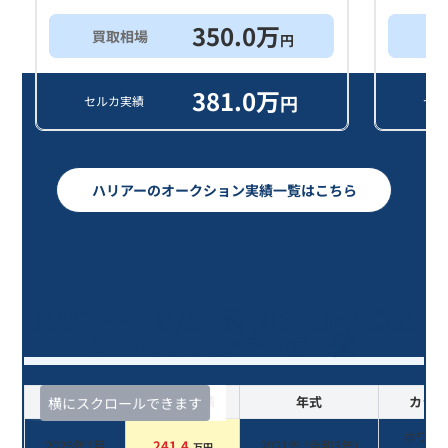
350.0
万
買取相場
買
円
381.0
万
円
セルカ実績
セル
ハリアーのオークション実績一覧はこちら
ハリアー Ｚ/5年落ち(2021年式)の
オークションデータ一覧
査定時期
セルカ実績
年式
カラー
横にスクロールできます
ホワイ
2026年7月
241.4
2021
年 (
令和3年
)
万円