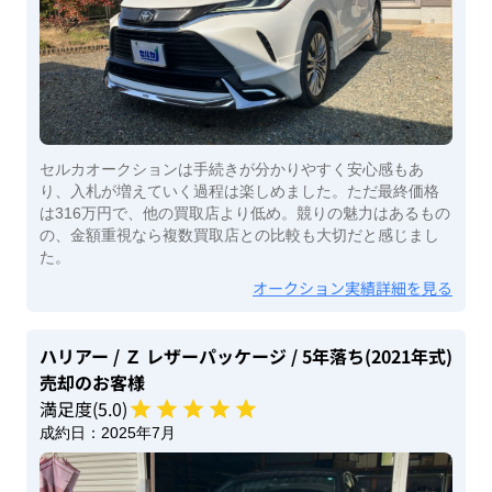
セルカオークションは手続きが分かりやすく安心感もあ
り、入札が増えていく過程は楽しめました。ただ最終価格
は316万円で、他の買取店より低め。競りの魅力はあるもの
の、金額重視なら複数買取店との比較も大切だと感じまし
た。
オークション実績詳細を見る
ハリアー
/ Ｚ レザーパッケージ
/ 5年落ち(2021年式)
売却のお客様
満足度(
5
.0)
成約日：
2025年7月