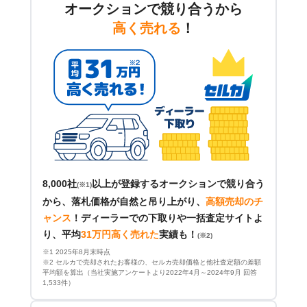
オークションで競り合うから
高く売れる
！
8,000社
以上が登録するオークションで競り合う
(※1)
から、落札価格が自然と吊り上がり、
高額売却のチ
ャンス
！
ディーラーでの下取りや一括査定サイトよ
り、平均
31万円高く売れた
実績も！
(※2)
※1 2025年8月末時点
※2 セルカで売却されたお客様の、セルカ売却価格と他社査定額の差額
平均額を算出（当社実施アンケートより2022年4月～2024年9月 回答
1,533件）