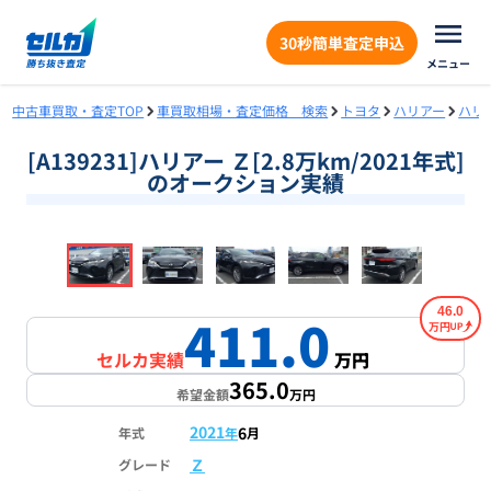
30秒簡単査定申込
メニュー
中古車買取・査定TOP
車買取相場・査定価格 検索
トヨタ
ハリアー
ハリ
[A139231]ハリアー Ｚ[2.8万km/2021年式]
のオークション実績
❮
❯
1
/
18
46.0
411.0
万円
セルカ実績
万円
365.0
希望金額
万円
2021
6
年式
年
月
Ｚ
グレード