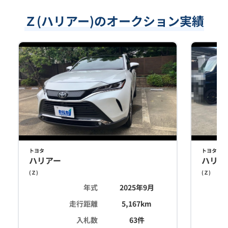
Ｚ(ハリアー)のオークション実績
トヨタ
トヨタ
ハリアー
ハリア
(
Ｚ
)
(
Ｚ
)
年式
2025年9月
走行距離
5,167
km
入札数
63
件