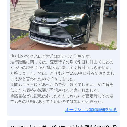
他と比べてそれほど大差は無かった印象です。
走行距離に関しては、査定時その場で引渡し日までにどの
くらいのびそうかと聞かれた際、全く検討もつきません。
と答えました。では、とりあえず1500キロ程みておきまし
ょうかと言われたのでそうしました。
期間も１ヶ月ほどあったので少し超えてしまい、その旨を
伝えたら価格の減額が予想されると言われました。
承諾書などに記載はあったかもしれないが査定時にその場
でもその説明はあってもいいのでは無いかと思った。
オークション実績詳細を見る
ハリアー
/ Ｚ レザーパッケージ
/ 5年落ち(2021年式)