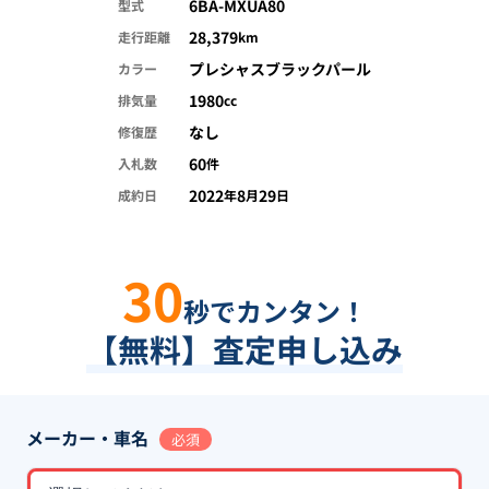
6BA-MXUA80
型式
28,379
走行距離
km
プレシャスブラックパール
カラー
1980
排気量
cc
なし
修復歴
60
入札数
件
2022
8
29
成約日
年
月
日
30
秒でカンタン！
【無料】査定申し込み
メーカー・車名
必須