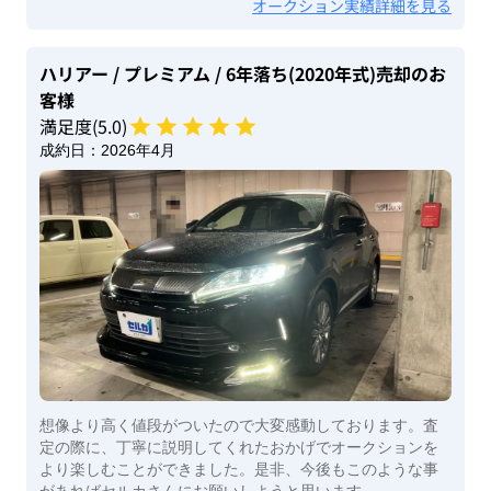
オークション実績詳細を見る
ハリアー
/ プレミアム
/ 6年落ち(2020年式)
売却のお
客様
満足度(
5
.0)
成約日：
2026年4月
想像より高く値段がついたので大変感動しております。査
定の際に、丁寧に説明してくれたおかげでオークションを
より楽しむことができました。是非、今後もこのような事