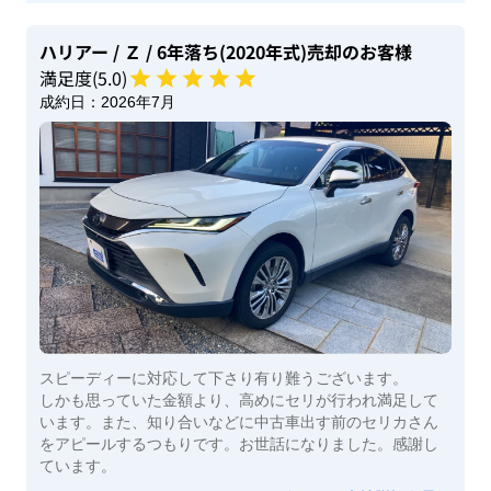
ハリアー
/ Ｚ
/ 6年落ち(2020年式)
売却のお客様
満足度(
5
.0)
成約日：
2026年7月
スピーディーに対応して下さり有り難うございます。
しかも思っていた金額より、高めにセリが行われ満足して
います。また、知り合いなどに中古車出す前のセリカさん
をアピールするつもりです。お世話になりました。感謝し
ています。