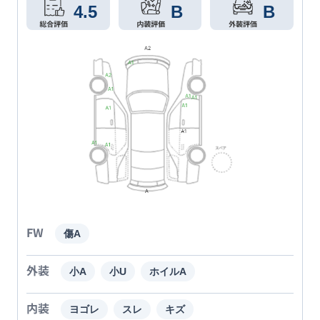
4.5
B
B
FW
傷A
外装
小A
小U
ホイルA
内装
ヨゴレ
スレ
キズ