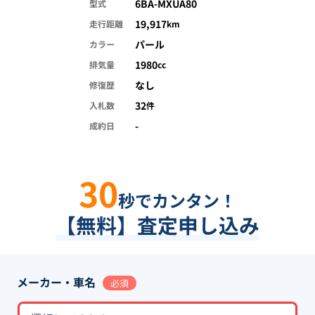
6BA-MXUA80
型式
19,917
走行距離
km
パール
カラー
1980
排気量
cc
なし
修復歴
32
入札数
件
-
成約日
30
秒でカンタン！
【無料】査定申し込み
メーカー・車名
必須