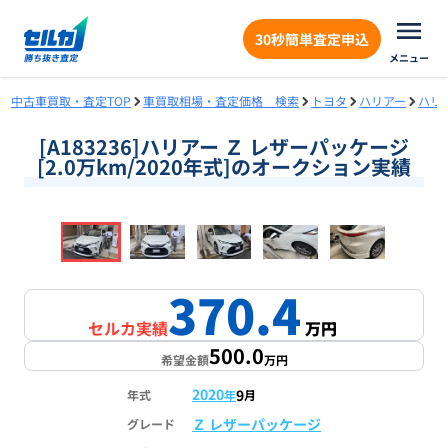
30秒簡単査定申込
メニュー
中古車買取・査定TOP
車買取相場・査定価格 検索
トヨタ
ハリアー
ハリ
[A183236]ハリアー Ｚ レザーパッケージ
[2.0万km/2020年式]のオークション実績
❮
❯
1
/
18
370.4
セルカ実績
万円
500.0
希望金額
万円
2020
9
年式
年
月
Ｚ レザーパッケージ
グレード