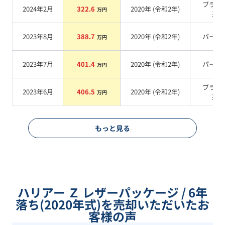
ブラッ
2024年2月
322.6
2020
年 (
令和2年
)
万円
系
2023年8月
388.7
2020
年 (
令和2年
)
パール
万円
2023年7月
401.4
2020
年 (
令和2年
)
パール
万円
ブラッ
2023年6月
406.5
2020
年 (
令和2年
)
万円
系
もっと見る
ハリアー Ｚ レザーパッケージ / 6年
落ち(2020年式)を売却いただいたお
客様の声