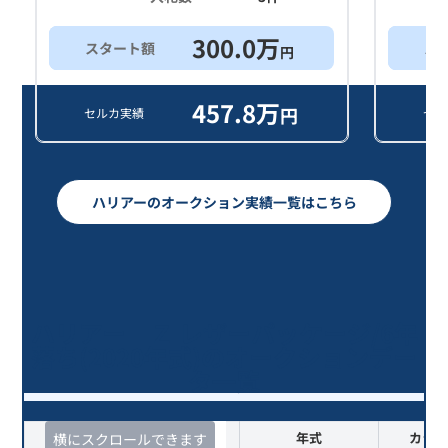
300.0
万
スタート額
ス
円
457.8
万
円
セルカ実績
セル
ハリアーのオークション実績一覧はこちら
ハリアー Ｚ レザーパッケージ/6年
落ち(2020年式)のオークションデー
タ一覧
査定時期
セルカ実績
年式
カラー
横にスクロールできます