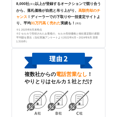
8,000社
以上が登録するオークションで競り合う
(※1)
から、落札価格が自然と吊り上がり、
高額売却のチ
ャンス
！
ディーラーでの下取りや一括査定サイトよ
り、平均
31万円高く売れた
実績も！
(※2)
※1 2025年8月末時点
※2 セルカで売却されたお客様の、セルカ売却価格と他社査定額の差額
平均額を算出（当社実施アンケートより2022年4月～2024年9月 回答
1,533件）
複数社からの
電話営業なし
！
やりとりはセルカ１社とだけ