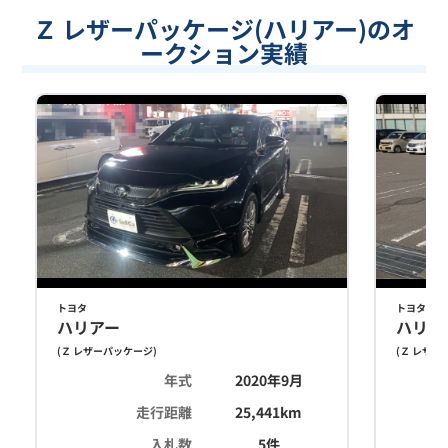
Ｚ レザーパッケージ(ハリアー)のオ
ークション実績
トヨタ
トヨタ
ハリアー
ハリア
(
Ｚ レザーパッケージ
)
(
Ｚ レザー
年式
2020年9月
走行距離
25,441
km
入札数
5
件