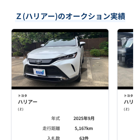
Ｚ(ハリアー)のオークション実績
トヨタ
トヨタ
ハリアー
ハリア
(
Ｚ
)
(
Ｚ
)
年式
2025年9月
走行距離
5,167
km
入札数
63
件