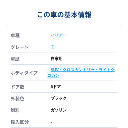
この車の基本情報
車種
ハリアー
グレード
Ｚ
車歴
自家用
SUV・クロスカントリー・ライトク
ボディタイプ
ロカン
ドア数
5
ドア
外装色
ブラック
燃料
ガソリン
輸入区分
-