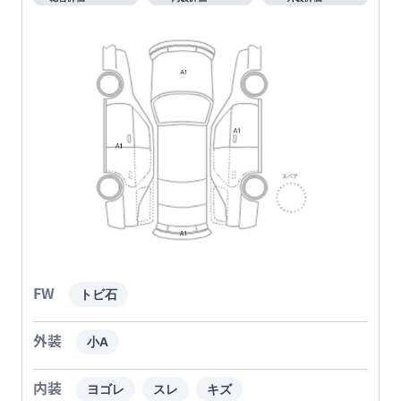
FW
トビ石
外装
小A
内装
ヨゴレ
スレ
キズ