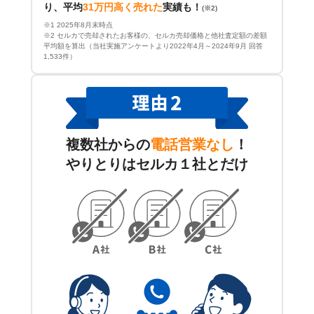
り、平均
31万円高く売れた
実績も！
(※2)
※1 2025年8月末時点
※2 セルカで売却されたお客様の、セルカ売却価格と他社査定額の差額
平均額を算出（当社実施アンケートより2022年4月～2024年9月 回答
1,533件）
複数社からの
電話営業なし
！
やりとりはセルカ１社とだけ