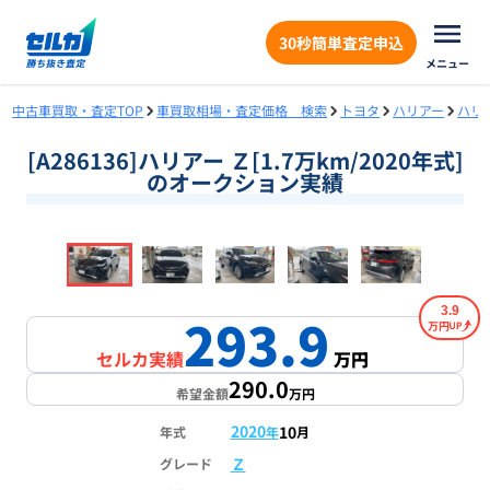
30秒簡単査定申込
メニュー
中古車買取・査定TOP
車買取相場・査定価格 検索
トヨタ
ハリアー
ハリ
[A286136]ハリアー Ｚ[1.7万km/2020年式]
のオークション実績
❮
❯
1
/
18
3.9
293.9
万円
セルカ実績
万円
290.0
希望金額
万円
2020
10
年式
年
月
Ｚ
グレード