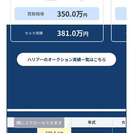
350.0
万
買取相場
買
円
381.0
万
円
セルカ実績
セル
ハリアーのオークション実績一覧はこちら
ハリアー Ｚ/6年落ち(2020年式)の
オークションデータ一覧
査定時期
セルカ実績
年式
カラー
横にスクロールできます
2026年7月
245.5
2020
年 (
令和2年
)
パール