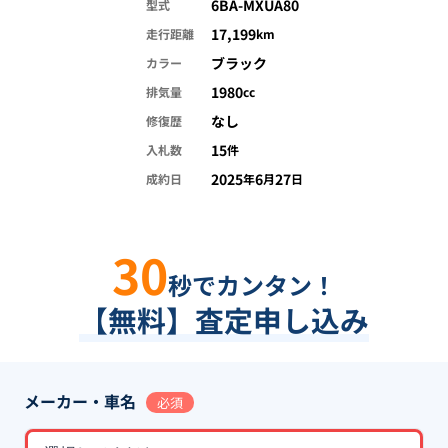
6BA-MXUA80
型式
17,199
走行距離
km
ブラック
カラー
1980
排気量
cc
なし
修復歴
15
入札数
件
2025
6
27
成約日
年
月
日
30
秒でカンタン！
【無料】査定申し込み
メーカー・車名
必須