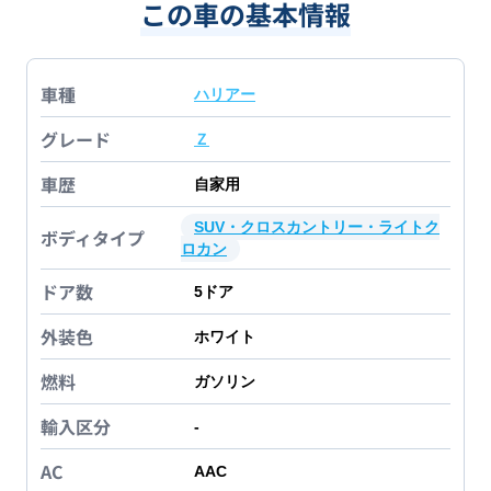
この車の基本情報
車種
ハリアー
グレード
Ｚ
車歴
自家用
SUV・クロスカントリー・ライトク
ボディタイプ
ロカン
ドア数
5
ドア
外装色
ホワイト
燃料
ガソリン
輸入区分
-
AC
AAC