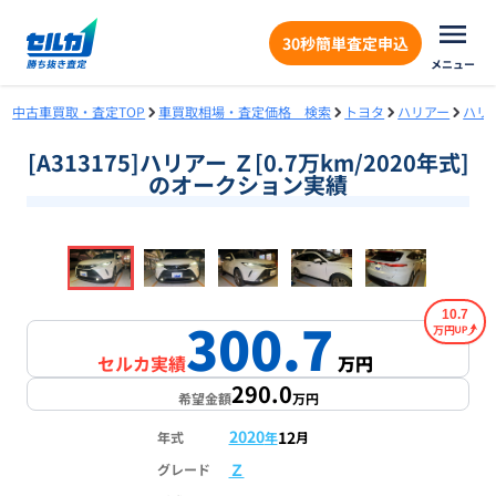
30秒簡単査定申込
メニュー
中古車買取・査定TOP
車買取相場・査定価格 検索
トヨタ
ハリアー
ハリ
[A313175]ハリアー Ｚ[0.7万km/2020年式]
のオークション実績
❮
❯
1
/
18
10.7
300.7
万円
セルカ実績
万円
290.0
希望金額
万円
2020
12
年式
年
月
Ｚ
グレード