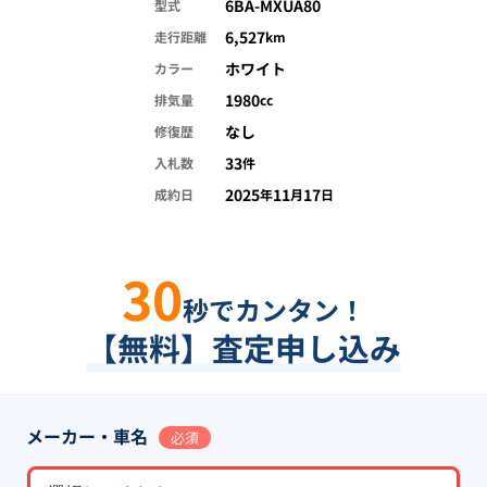
6BA-MXUA80
型式
6,527
走行距離
km
ホワイト
カラー
1980
排気量
cc
なし
修復歴
33
入札数
件
2025
11
17
成約日
年
月
日
30
秒でカンタン！
【無料】査定申し込み
メーカー・車名
必須