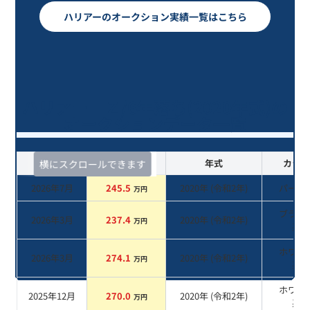
ハリアーのオークション実績一覧はこちら
ハリアー Ｚ/6年落ち(2020年式)の
オークションデータ一覧
査定時期
セルカ実績
年式
カラー
横にスクロールできます
2026年7月
245.5
2020
年 (
令和2年
)
パール
万円
ブラッ
2026年3月
237.4
2020
年 (
令和2年
)
万円
系
ホワイ
2026年3月
274.1
2020
年 (
令和2年
)
万円
系
ホワイ
2025年12月
270.0
2020
年 (
令和2年
)
万円
系