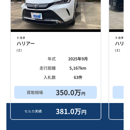
トヨタ
トヨタ
ハリアー
ハリア
(
Ｚ
)
(
Ｚ
)
年式
2025年9月
走行距離
5,167
km
入札数
63
件
350.0
万
買取相場
買
円
381.0
万
円
セルカ実績
セル