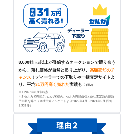
8,000社
以上が登録するオークションで競り合う
(※1)
から、落札価格が自然と吊り上がり、
高額売却のチ
ャンス
！
ディーラーでの下取りや一括査定サイトよ
り、平均
31万円高く売れた
実績も！
(※2)
※1 2025年8月末時点
※2 セルカで売却されたお客様の、セルカ売却価格と他社査定額の差額
平均額を算出（当社実施アンケートより2022年4月～2024年9月 回答
1,533件）