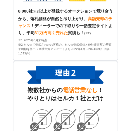
8,000社
以上が登録するオークションで競り合う
(※1)
から、落札価格が自然と吊り上がり、
高額売却のチ
ャンス
！
ディーラーでの下取りや一括査定サイトよ
り、平均
31万円高く売れた
実績も！
(※2)
※1 2025年8月末時点
※2 セルカで売却されたお客様の、セルカ売却価格と他社査定額の差額
平均額を算出（当社実施アンケートより2022年4月～2024年9月 回答
1,533件）
複数社からの
電話営業なし
！
やりとりはセルカ１社とだけ