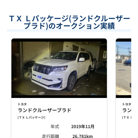
ＴＸ Ｌパッケージ(ランドクルーザー
プラド)のオークション実績
トヨタ
トヨタ
ランドクルーザープラド
ランド
(
ＴＸ Ｌパッケージ
)
(
ＴＸ Ｌパ
年式
2019年11月
走行距離
26,781
km