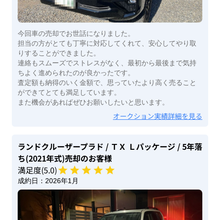
今回車の売却でお世話になりました。
担当の方がとても丁寧に対応してくれて、安心してやり取
りすることができました。
連絡もスムーズでストレスがなく、最初から最後まで気持
ちよく進められたのが良かったです。
査定額も納得のいく金額で、思っていたより高く売ること
ができてとても満足しています。
また機会があればぜひお願いしたいと思います。
オークション実績詳細を見る
ランドクルーザープラド
/ ＴＸ Ｌパッケージ
/ 5年落
ち(2021年式)
売却のお客様
満足度(
5
.0)
成約日：
2026年1月