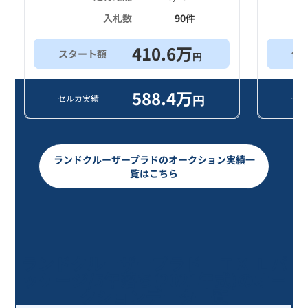
入札数
90
件
410.6
万
スタート額
他
円
588.4
万
円
セルカ実績
セル
ランドクルーザープラドのオークション実績一
覧はこちら
ランドクルーザープラド ＴＸ Ｌパ
ッケージ/5年落ち(2021年式)のオー
クションデータ一覧