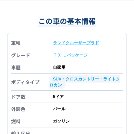
この車の基本情報
車種
ランドクルーザープラド
グレード
ＴＸ Ｌパッケージ
車歴
自家用
SUV・クロスカントリー・ライトク
ボディタイプ
ロカン
ドア数
5
ドア
外装色
パール
燃料
ガソリン
輸入区分
-