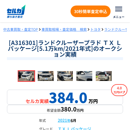
30秒簡単査定申込
メニュー
中古車買取・査定TOP
車買取相場・査定価格 検索
トヨタ
ランドクルーザ
[A316301]ランドクルーザープラド ＴＸ Ｌ
パッケージ[5.1万km/2021年式]のオークシ
ョン実績
❮
❯
1
/
18
4.0
384.0
万円
セルカ実績
万円
380.0
希望金額
万円
2021
6
年式
年
月
ＴＸ Ｌパッケージ
グレード