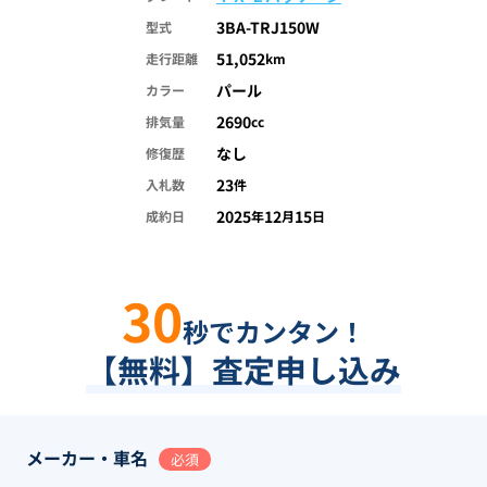
3BA-TRJ150W
型式
51,052
走行距離
km
パール
カラー
2690
排気量
cc
なし
修復歴
23
入札数
件
2025
12
15
成約日
年
月
日
30
秒でカンタン！
【無料】査定申し込み
メーカー・車名
必須