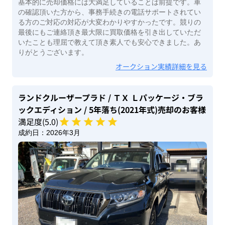
基本的に売却価格には大満足していることは前提です。車
の確認頂いた方から、事務手続きの電話サポートされてい
る方のご対応の対応が大変わかりやすかったです。競りの
最後にもご連絡頂き最大限に買取価格を引き出していただ
いたことも理屈で教えて頂き素人でも安心できました。あ
りがとうございます。
オークション実績詳細を見る
ランドクルーザープラド
/ ＴＸ Ｌパッケージ・ブラ
ックエディション
/ 5年落ち(2021年式)
売却のお客様
満足度(
5
.0)
成約日：
2026年3月