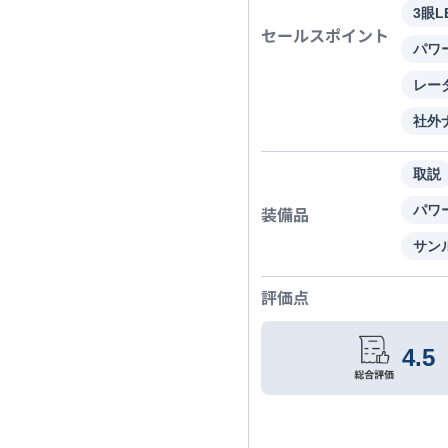
3眼
セールスポイント
パワ
レー
社外
取説
装備品
パワ
サン
評価点
4.5