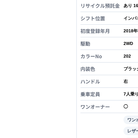
リサイクル預託金
あり 1
シフト位置
インパ
初度登録年月
2018
駆動
2WD
カラーNo
202
内装色
ブラッ
ハンドル
右
乗車定員
7
人乗
ワンオーナー
◯
ワン
レザ