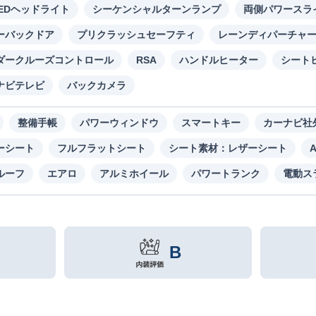
LEDヘッドライト
シーケンシャルターンランプ
両側パワースラ
ーバックドア
プリクラッシュセーフティ
レーンディパーチャ
ダークルーズコントロール
RSA
ハンドルヒーター
シート
ナビテレビ
バックカメラ
整備手帳
パワーウィンドウ
スマートキー
カーナビ社
ーシート
フルフラットシート
シート素材：レザーシート
ルーフ
エアロ
アルミホイール
パワートランク
電動ス
B