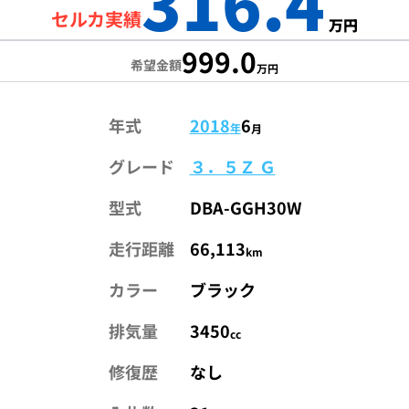
316.4
セルカ実績
万円
999.0
希望金額
万円
年式
2018
6
年
月
グレード
３．５Ｚ Ｇ
型式
DBA-GGH30W
走行距離
66,113
km
カラー
ブラック
排気量
3450
cc
修復歴
なし