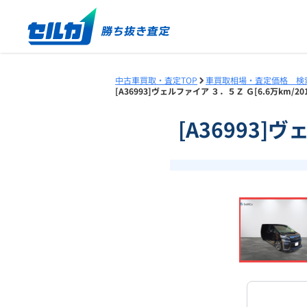
中古車買取・査定TOP
車買取相場・査定価格 検
[A36993]ヴェルファイア ３．５Ｚ Ｇ[6.6万km/
[A36993]
❮