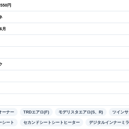
6550円
ネ
年6月
ク
り
オーナー
TRDエアロ(F)
モデリスタエアロ(S、R)
ツインサ
ーシート
セカンドシートシートヒーター
デジタルインナーミ