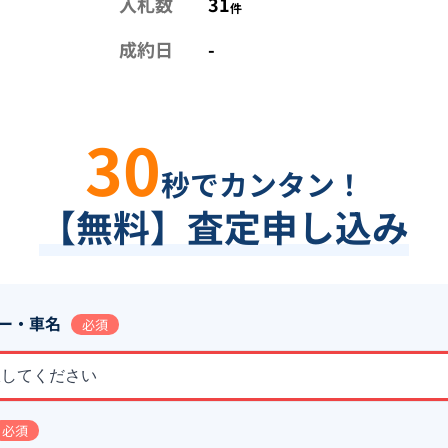
入札数
31
件
成約日
-
30
秒でカンタン！
【無料】査定申し込み
ー・車名
必須
択してください
必須