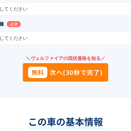
してください
離
必須
してください
＼ヴェルファイアの現状価格を知る／
無料
次へ(30秒で完了)
この車の基本情報