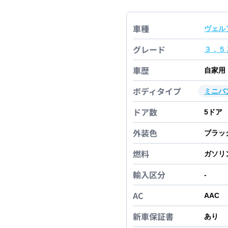
車種
ヴェル
グレード
３．５
車歴
自家用
ボディタイプ
ミニバ
ドア数
5
ドア
外装色
ブラッ
燃料
ガソリ
輸入区分
-
AC
AAC
新車保証書
あり