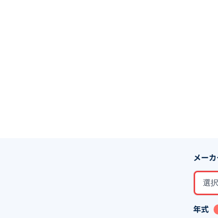
メーカ
選
年式