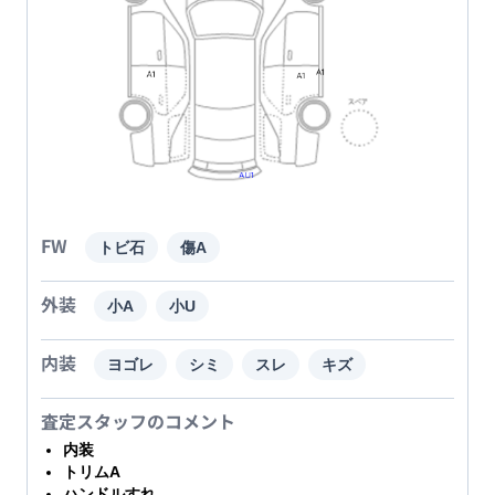
FW
トビ石
傷A
外装
小A
小U
内装
ヨゴレ
シミ
スレ
キズ
査定スタッフのコメント
内装
トリムA
ハンドルすれ