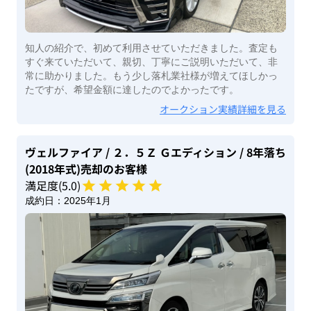
知人の紹介で、初めて利用させていただきました。査定も
すぐ来ていただいて、親切、丁寧にご説明いただいて、非
常に助かりました。もう少し落札業社様が増えてほしかっ
たですが、希望金額に達したのでよかったです。
オークション実績詳細を見る
ヴェルファイア
/ ２．５Ｚ Ｇエディション
/ 8年落ち
(2018年式)
売却のお客様
満足度(
5
.0)
成約日：
2025年1月