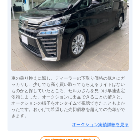
車の乗り換えに際し、ディーラーの下取り価格の低さにガ
ッカリし、少しでも高く買い取ってもらえるサイトはない
ものかと探していたところ、セルカさんを見つけ早速査定
依頼しました。オークションに出品できることの驚きと、
オークションの様子をオンタイムで視聴できたこともよか
ったです。おかげで希望した売切価格を超えての売却がで
きます。
オークション実績詳細を見る