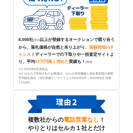
8,000社
以上が登録するオークションで競り合う
(※1)
から、落札価格が自然と吊り上がり、
高額売却のチ
ャンス
！
ディーラーでの下取りや一括査定サイトよ
り、平均
31万円高く売れた
実績も！
(※2)
※1 2025年8月末時点
※2 セルカで売却されたお客様の、セルカ売却価格と他社査定額の差額
平均額を算出（当社実施アンケートより2022年4月～2024年9月 回答
1,533件）
複数社からの
電話営業なし
！
やりとりはセルカ１社とだけ