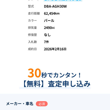
DBA-AGH30W
型式
62,454
走行距離
km
パール
カラー
2490
排気量
cc
なし
修復歴
7
入札数
件
2026
2
16
成約日
年
月
日
30
秒でカンタン！
【無料】査定申し込み
メーカー・車名
必須