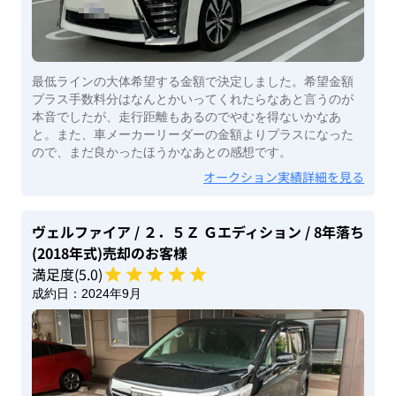
最低ラインの大体希望する金額で決定しました。希望金額
プラス手数料分はなんとかいってくれたらなあと言うのが
本音でしたが、走行距離もあるのでやむを得ないかなあ
と。また、車メーカーリーダーの金額よりプラスになった
ので、まだ良かったほうかなあとの感想です。
オークション実績詳細を見る
ヴェルファイア
/ ２．５Ｚ Ｇエディション
/ 8年落ち
(2018年式)
売却のお客様
満足度(
5
.0)
成約日：
2024年9月