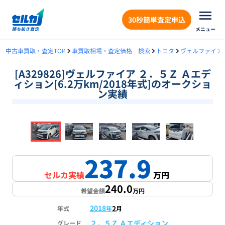
30秒簡単査定申込
メニュー
中古車買取・査定TOP
車買取相場・査定価格 検索
トヨタ
ヴェルファイア
[A329826]ヴェルファイア ２．５Ｚ Ａエデ
ィション[6.2万km/2018年式]のオークショ
ン実績
❮
❯
1
/
18
237.9
セルカ実績
万円
240.0
希望金額
万円
2018
2
年式
年
月
２．５Ｚ Ａエディション
グレード