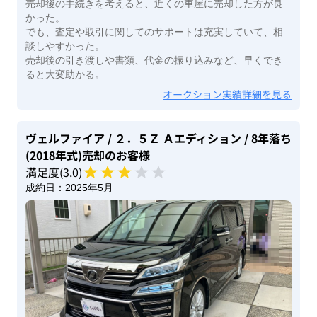
売却後の手続きを考えると、近くの車屋に売却した方が良
かった。
でも、査定や取引に関してのサポートは充実していて、相
談しやすかった。
売却後の引き渡しや書類、代金の振り込みなど、早くでき
ると大変助かる。
オークション実績詳細を見る
ヴェルファイア
/ ２．５Ｚ Ａエディション
/ 8年落ち
(2018年式)
売却のお客様
満足度(
3
.0)
成約日：
2025年5月