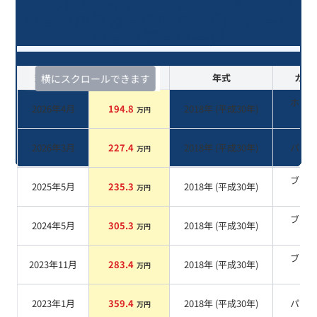
ヴェルファイア ２．５Ｚ Ａエディ
ション/8年落ち(2018年式)のオーク
ションデータ一覧
査定時期
セルカ実績
年式
カラ
横にスクロールできます
ホワ
2026年4月
194.8
2018
年 (
平成30年
)
万円
系
2026年3月
227.4
2018
年 (
平成30年
)
パー
万円
ブラ
2025年5月
235.3
2018
年 (
平成30年
)
万円
系
ブラ
2024年5月
305.3
2018
年 (
平成30年
)
万円
系
ブラ
2023年11月
283.4
2018
年 (
平成30年
)
万円
系
2023年1月
359.4
2018
年 (
平成30年
)
パー
万円