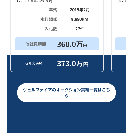
(
２．５Ｚ Ａエディション
)
(
２．５Ｚ 
年式
2019年2月
走行距離
8,890
km
入札数
27
件
360.0
万
他社見積額
ス
円
373.0
万
円
セルカ実績
セル
ヴェルファイアのオークション実績一覧はこち
ら