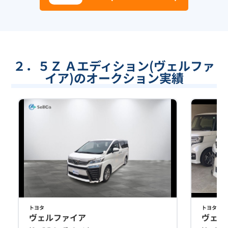
２．５Ｚ Ａエディション(ヴェルファ
イア)のオークション実績
トヨタ
トヨタ
ヴェルファイア
ヴェル