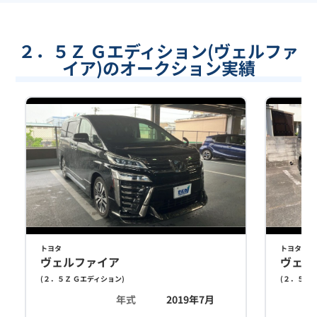
２．５Ｚ Ｇエディション(ヴェルファ
イア)のオークション実績
トヨタ
トヨタ
ヴェルファイア
ヴェル
(
２．５Ｚ Ｇエディション
)
(
２．５Ｚ 
年式
2019年7月