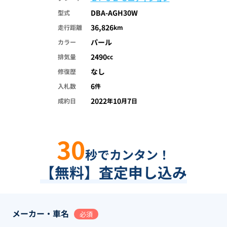
DBA-AGH30W
型式
36,826
走行距離
km
パール
カラー
2490
排気量
cc
なし
修復歴
6
入札数
件
2022
10
7
成約日
年
月
日
30
秒でカンタン！
【無料】査定申し込み
メーカー・車名
必須