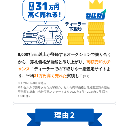
8,000社
以上が登録するオークションで競り合う
(※1)
から、落札価格が自然と吊り上がり、
高額売却のチ
ャンス
！
ディーラーでの下取りや一括査定サイトよ
り、平均
31万円高く売れた
実績も！
(※2)
※1 2025年8月末時点
※2 セルカで売却されたお客様の、セルカ売却価格と他社査定額の差額
平均額を算出（当社実施アンケートより2022年4月～2024年9月 回答
1,533件）