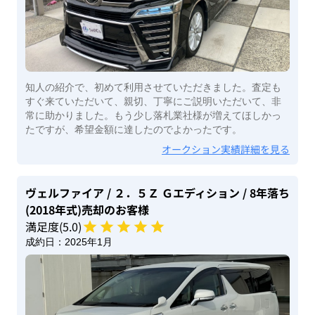
知人の紹介で、初めて利用させていただきました。査定も
すぐ来ていただいて、親切、丁寧にご説明いただいて、非
常に助かりました。もう少し落札業社様が増えてほしかっ
たですが、希望金額に達したのでよかったです。
オークション実績詳細を見る
ヴェルファイア
/ ２．５Ｚ Ｇエディション
/ 8年落ち
(2018年式)
売却のお客様
満足度(
5
.0)
成約日：
2025年1月