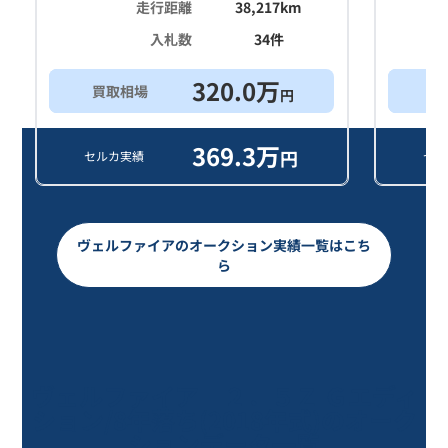
走行距離
38,217
km
入札数
34
件
320.0
万
買取相場
買
円
369.3
万
円
セルカ実績
セル
ヴェルファイアのオークション実績一覧はこち
ら
ヴェルファイア ２．５Ｚ Ｇエディ
ション/8年落ち(2018年式)のオーク
ションデータ一覧