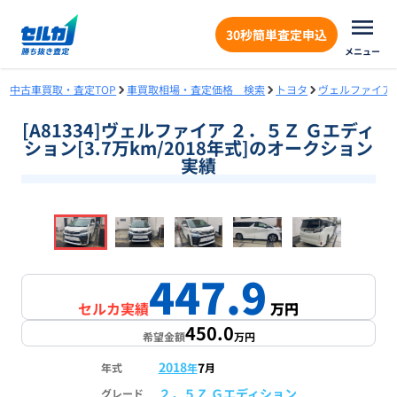
30秒簡単査定申込
メニュー
中古車買取・査定TOP
車買取相場・査定価格 検索
トヨタ
ヴェルファイア
[A81334]ヴェルファイア ２．５Ｚ Ｇエディ
ション[3.7万km/2018年式]のオークション
実績
❮
❯
1
/
18
447.9
セルカ実績
万円
450.0
希望金額
万円
2018
7
年式
年
月
２．５Ｚ Ｇエディション
グレード