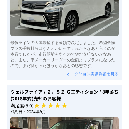
最低ラインの大体希望する金額で決定しました。希望金額
プラス手数料分はなんとかいってくれたらなあと言うのが
本音でしたが、走行距離もあるのでやむを得ないかなあ
と。また、車メーカーリーダーの金額よりプラスになった
ので、まだ良かったほうかなあとの感想です。
オークション実績詳細を見る
ヴェルファイア
/ ２．５Ｚ Ｇエディション
/ 8年落ち
(2018年式)
売却のお客様
満足度(
5
.0)
成約日：
2024年9月