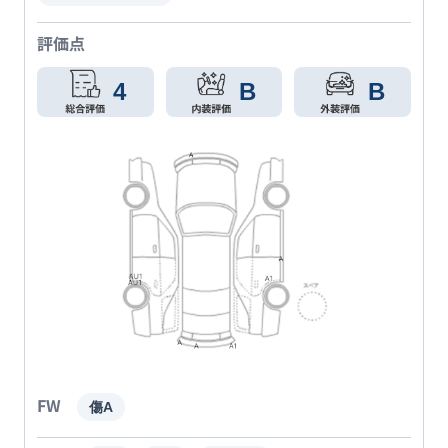
評価点
4
B
B
FW
傷A