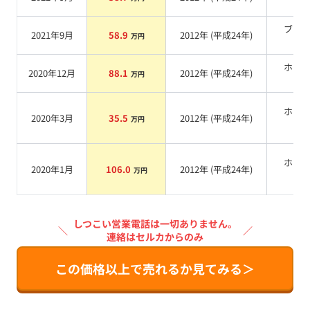
系
ブラ
2021年9月
58.9
2012
年 (
平成24年
)
万円
系
ホワ
2020年12月
88.1
2012
年 (
平成24年
)
万円
系
ホワ
2020年3月
35.5
2012
年 (
平成24年
)
万円
系
ホワ
2020年1月
106.0
2012
年 (
平成24年
)
万円
系
しつこい営業電話は一切ありません。
＼
／
連絡はセルカからのみ
この価格以上で売れるか見てみる＞