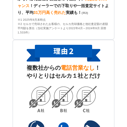
ャンス
！
ディーラーでの下取りや一括査定サイトよ
り、平均
31万円高く売れた
実績も！
(※2)
※1 2025年8月末時点
※2 セルカで売却されたお客様の、セルカ売却価格と他社査定額の差額
平均額を算出（当社実施アンケートより2022年4月～2024年9月 回答
1,533件）
複数社からの
電話営業なし
！
やりとりはセルカ１社とだけ