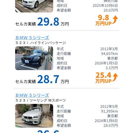
地域
神奈川県
成約日
2025年10月6日
希望金額
20.0
万円
9.8
29.8
万円UP
セルカ実績
万円
ＢＭＷ ５シリーズ
５２３ｉ ハイラインパッケージ
年式
2012年3月
走行距離
94,657
km
地域
東京都
成約日
2026年1月5日
希望金額
3.3
万円
25.4
28.7
万円UP
セルカ実績
万円
ＢＭＷ ５シリーズ
５２３ｉツーリング Ｍスポーツ
年式
2012年5月
走行距離
91,395
km
地域
東京都
成約日
2024年1月8日
希望金額
28.0
万円