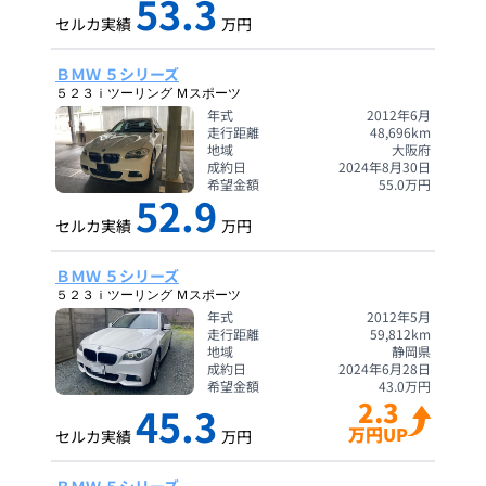
53.3
セルカ実績
万円
ＢＭＷ ５シリーズ
５２３ｉツーリング Ｍスポーツ
年式
2012年6月
走行距離
48,696
km
地域
大阪府
成約日
2024年8月30日
希望金額
55.0
万円
52.9
セルカ実績
万円
ＢＭＷ ５シリーズ
５２３ｉツーリング Ｍスポーツ
年式
2012年5月
走行距離
59,812
km
地域
静岡県
成約日
2024年6月28日
希望金額
43.0
万円
2.3
45.3
万円UP
セルカ実績
万円