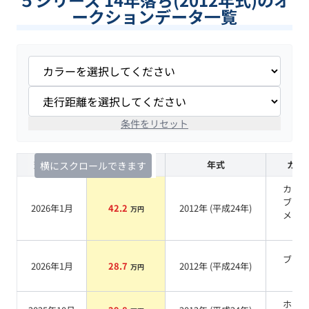
ークションデータ一覧
条件をリセット
査定時期
セルカ実績
年式
カラ
横にスクロールできます
カー
ブラ
2026年1月
42.2
2012
年 (
平成24年
)
万円
メタ
ク
ブラ
2026年1月
28.7
2012
年 (
平成24年
)
万円
系
ホワ