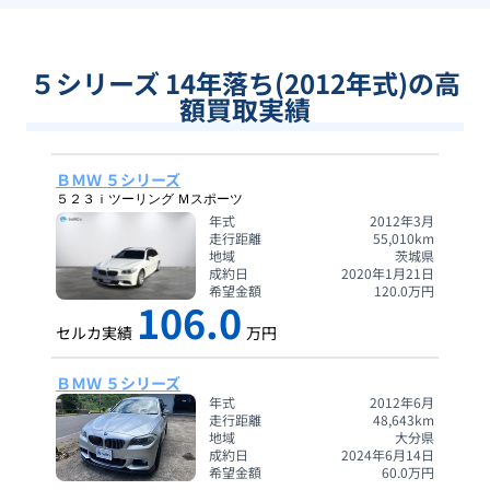
５シリーズ 14年落ち(2012年式)の高
額買取実績
ＢＭＷ ５シリーズ
５２３ｉツーリング Ｍスポーツ
年式
2012年3月
走行距離
55,010
km
地域
茨城県
成約日
2020年1月21日
希望金額
120.0
万円
106.0
セルカ実績
万円
ＢＭＷ ５シリーズ
年式
2012年6月
走行距離
48,643
km
地域
大分県
成約日
2024年6月14日
希望金額
60.0
万円