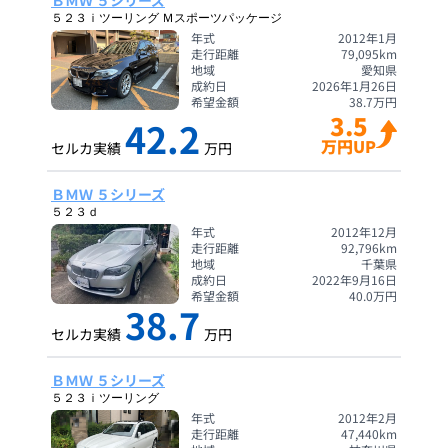
ＢＭＷ ５シリーズ
５２３ｉツーリング Ｍスポーツパッケージ
年式
2012年1月
走行距離
79,095
km
地域
愛知県
成約日
2026年1月26日
希望金額
38.7
万円
3.5
42.2
万円UP
セルカ実績
万円
ＢＭＷ ５シリーズ
５２３ｄ
年式
2012年12月
走行距離
92,796
km
地域
千葉県
成約日
2022年9月16日
希望金額
40.0
万円
38.7
セルカ実績
万円
ＢＭＷ ５シリーズ
５２３ｉツーリング
年式
2012年2月
走行距離
47,440
km