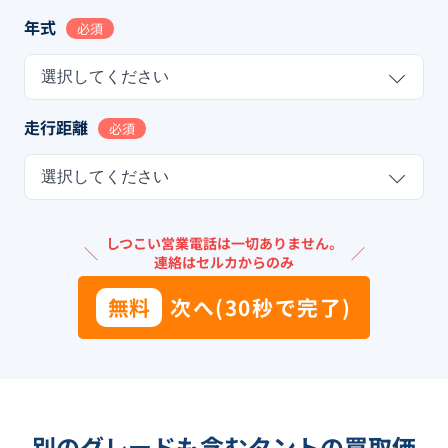
年式
必須
選択してください
走行距離
必須
選択してください
しつこい営業電話は一切ありません。
＼
／
連絡はセルカからのみ
無料
次へ(30秒で完了)
別のグレードも含む
タント
の買取価