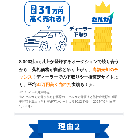
8,000社
以上が登録するオークションで競り合う
(※1)
から、落札価格が自然と吊り上がり、
高額売却のチ
ャンス
！
ディーラーでの下取りや一括査定サイトよ
り、平均
31万円高く売れた
実績も！
(※2)
※1 2025年8月末時点
※2 セルカで売却されたお客様の、セルカ売却価格と他社査定額の差額
平均額を算出（当社実施アンケートより2022年4月～2024年9月 回答
1,533件）