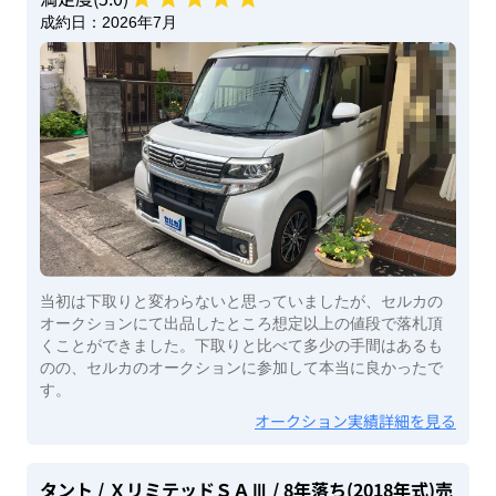
成約日：
2026年7月
当初は下取りと変わらないと思っていましたが、セルカの
オークションにて出品したところ想定以上の値段で落札頂
くことができました。下取りと比べて多少の手間はあるも
のの、セルカのオークションに参加して本当に良かったで
す。
オークション実績詳細を見る
タント
/ ＸリミテッドＳＡⅢ
/ 8年落ち(2018年式)
売