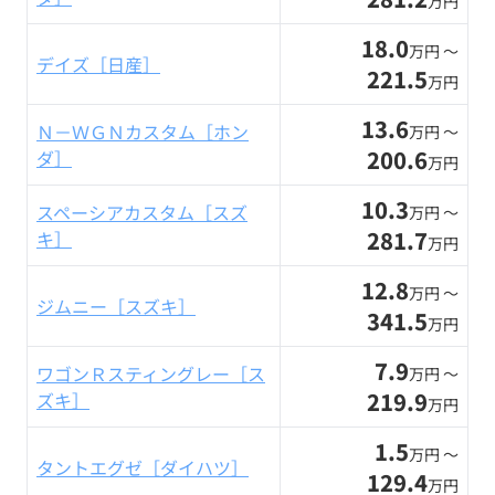
万円
18.0
万円 〜
デイズ［日産］
221.5
万円
13.6
Ｎ－ＷＧＮカスタム［ホン
万円 〜
200.6
ダ］
万円
10.3
スペーシアカスタム［スズ
万円 〜
281.7
キ］
万円
12.8
万円 〜
ジムニー［スズキ］
341.5
万円
7.9
ワゴンＲスティングレー［ス
万円 〜
219.9
ズキ］
万円
1.5
万円 〜
タントエグゼ［ダイハツ］
129.4
万円