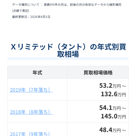
データ補完について ： 実績が0件の月は、前後の月の有効なデータから線形補完
(点線で表記)
最終更新日：
2026年8月1日
Ｘリミテッド（タント）の年式別買
取相場
年式
買取相場価格
53.2
万円 〜
2019年（7年落ち）
132.6
万円
54.1
万円 〜
2018年（8年落ち）
145.0
万円
48.4
万円 〜
2017年（9年落ち）