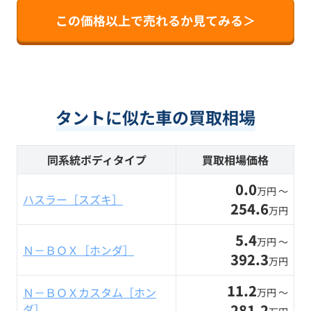
この価格以上で売れるか見てみる＞
タントに似た車の買取相場
同系統ボディタイプ
買取相場価格
0.0
万円 〜
ハスラー［スズキ］
254.6
万円
5.4
万円 〜
Ｎ－ＢＯＸ［ホンダ］
392.3
万円
11.2
Ｎ－ＢＯＸカスタム［ホン
万円 〜
281.2
ダ］