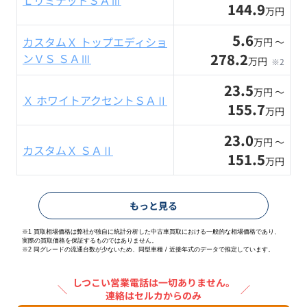
144.9
万円
5.6
カスタムＸ トップエディショ
万円 〜
278.2
ンＶＳ ＳＡⅢ
万円
※2
23.5
万円 〜
Ｘ ホワイトアクセントＳＡⅡ
155.7
万円
23.0
万円 〜
カスタムＸ ＳＡⅡ
151.5
万円
もっと見る
※1 買取相場価格は弊社が独自に統計分析した中古車買取における一般的な相場価格であり、
実際の買取価格を保証するものではありません。
※2
同グレードの流通台数が少ないため、同型車種 / 近接年式のデータで推定しています。
しつこい営業電話は一切ありません。
＼
／
連絡はセルカからのみ