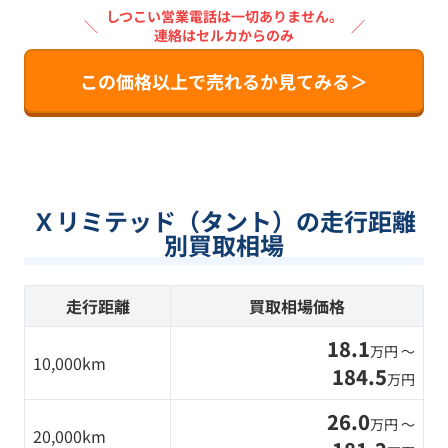
しつこい営業電話は一切ありません。
＼
／
連絡はセルカからのみ
この価格以上で売れるか見てみる＞
Ｘリミテッド（タント）の走行距離
別買取相場
走行距離
買取相場価格
18.1
万円 〜
10,000km
184.5
万円
26.0
万円 〜
20,000km