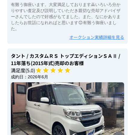
有難う御座います。大変満足しております🙇いろいろ分か
りやすい査定及び説明していただき親切な売却アドバイザ
ーさんでしたので好感がもてました。また、なにかありま
したらお世話になれればと思います😊有難う御座いまし
た。
オークション実績詳細を見る
タント
/ カスタムＲＳ トップエディションＳＡⅡ
/
11年落ち(2015年式)
売却のお客様
満足度(
5
.0)
成約日：
2026年6月