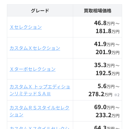
グレード
買取相場価格
46.8
万円 〜
Ｘセレクション
181.8
万円
41.9
万円 〜
カスタムＸセレクション
201.9
万円
35.3
万円 〜
Ｘターボセレクション
192.5
万円
5.6
カスタムＸ トップエディショ
万円 〜
278.2
ンリミテッドＳＡⅢ
万円
※2
69.0
カスタムＲＳスタイルセレク
万円 〜
233.2
ション
万円
64.3
カスタムＸスタイルセレクシ
万円 〜