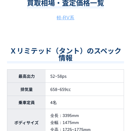
買取相場・査定価格一覧
軽-RV系
Ｘリミテッド（タント）のスペック
情報
最高出力
52~58ps
排気量
658~659cc
乗車定員
4名
全長：
3395mm
ボディサイズ
全幅：
1475mm
全高：
1725~1775mm