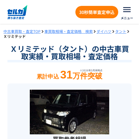
30秒簡単査定申込
メニュー
中古車買取・査定TOP
車買取相場・査定価格 検索
ダイハツ
タント
Ｘリミテッド
Ｘリミテッド（タント）の中古車買
取実績・買取相場・査定価格
31
※
2026年5月末
時点
万件突破
累計申込
買取参考相場