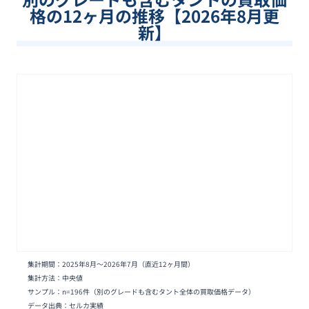
格の12ヶ月の推移【
2026
年
8
月更
新】
集計期間：
2025年8月
〜
2026年7月
（直近12ヶ月間）
集計方法：中央値
サンプル：n=
196
件
（別のグレードも含むタント全体の買取価格データ）
データ出典：セルカ実績