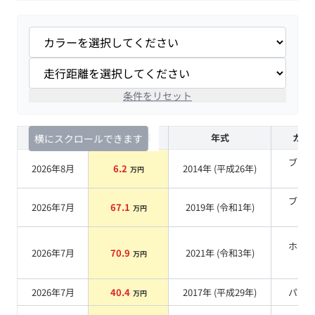
条件をリセット
査定時期
セルカ実績
年式
カラ
横にスクロールできます
ブラ
2026年8月
6.2
2014
年 (
平成26年
)
万円
系
ブラ
2026年7月
67.1
2019
年 (
令和1年
)
万円
系
ホワ
2026年7月
70.9
2021
年 (
令和3年
)
万円
系
2026年7月
40.4
2017
年 (
平成29年
)
パー
万円