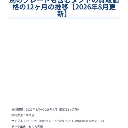
格の12ヶ月の推移【
2026
年
8
月更
新】
集計期間：
2025年8月
〜
2026年7月
（直近12ヶ月間）
集計方法：中央値
サンプル：n=
196
件
（別のグレードも含むタント全体の買取価格データ）
データ出典：セルカ実績