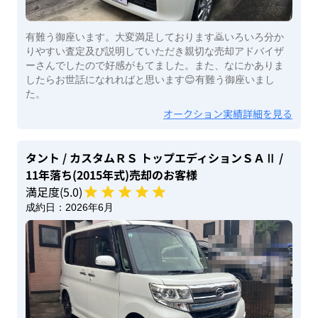
有難う御座います。大変満足しております🙇いろいろ分か
りやすい査定及び説明していただき親切な売却アドバイザ
ーさんでしたので好感がもてました。また、なにかありま
したらお世話になれればと思います😊有難う御座いまし
た。
オークション実績詳細を見る
タント
/ カスタムＲＳ トップエディションＳＡⅡ
/
11年落ち(2015年式)
売却のお客様
満足度(
5
.0)
成約日：
2026年6月