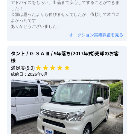
アドバイスをもらい、出品まで安心してすることができま
した！
金額は思ったよりも伸びませんでしたが、依頼して本当に
よかったです！
ありがとうございました！
オークション実績詳細を見る
タント
/ Ｇ ＳＡⅢ
/ 9年落ち(2017年式)
売却のお客
様
満足度(
5
.0)
成約日：
2026年6月