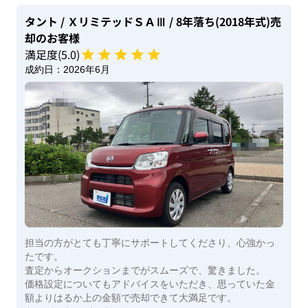
タント
/ ＸリミテッドＳＡⅢ
/ 8年落ち(2018年式)
売
却のお客様
満足度(
5
.0)
成約日：
2026年6月
担当の方がとても丁寧にサポートしてくださり、心強かっ
たです。
査定からオークションまでがスムーズで、驚きました。
価格設定についてもアドバイスをいただき、思っていた金
額よりはるか上の金額で売却できて大満足です。