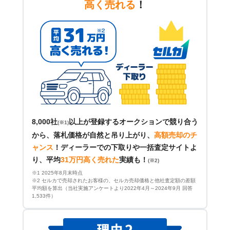
高く売れる
！
8,000社
以上が登録するオークションで競り合う
(※1)
から、落札価格が自然と吊り上がり、
高額売却のチ
ャンス
！
ディーラーでの下取りや一括査定サイトよ
り、平均
31万円高く売れた
実績も！
(※2)
※1 2025年8月末時点
※2 セルカで売却されたお客様の、セルカ売却価格と他社査定額の差額
平均額を算出（当社実施アンケートより2022年4月～2024年9月 回答
1,533件）