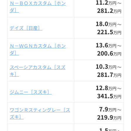
11.2
Ｎ－ＢＯＸカスタム［ホン
万円 〜
281.2
ダ］
万円
18.0
万円 〜
デイズ［日産］
221.5
万円
13.6
Ｎ－ＷＧＮカスタム［ホン
万円 〜
200.6
ダ］
万円
10.3
スペーシアカスタム［スズ
万円 〜
281.7
キ］
万円
12.8
万円 〜
ジムニー［スズキ］
341.5
万円
7.9
ワゴンＲスティングレー［ス
万円 〜
219.9
ズキ］
万円
1.5
万円 〜