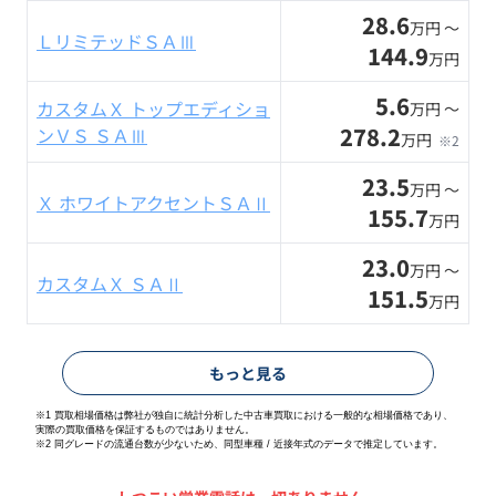
28.6
万円 〜
ＬリミテッドＳＡⅢ
144.9
万円
5.6
カスタムＸ トップエディショ
万円 〜
278.2
ンＶＳ ＳＡⅢ
万円
※2
23.5
万円 〜
Ｘ ホワイトアクセントＳＡⅡ
155.7
万円
23.0
万円 〜
カスタムＸ ＳＡⅡ
151.5
万円
もっと見る
※1 買取相場価格は弊社が独自に統計分析した中古車買取における一般的な相場価格であり、
実際の買取価格を保証するものではありません。
※2
同グレードの流通台数が少ないため、同型車種 / 近接年式のデータで推定しています。