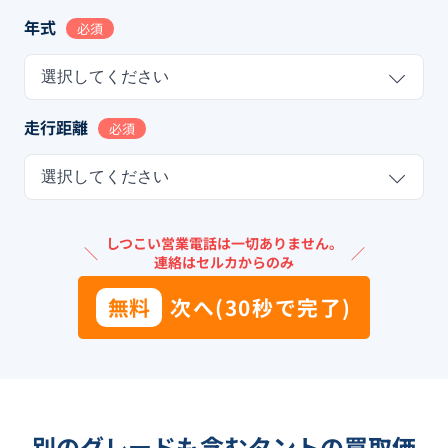
年式
必須
選択してください
走行距離
必須
選択してください
しつこい営業電話は一切ありません。
＼
／
連絡はセルカからのみ
無料
次へ(30秒で完了)
別のグレードも含む
タント
の買取価