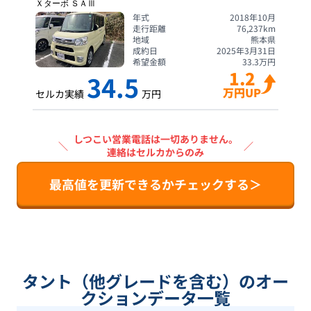
Ｘターボ ＳＡⅢ
年式
2018年10月
走行距離
76,237
km
地域
熊本県
成約日
2025年3月31日
希望金額
33.3
万円
1.2
34.5
万円UP
セルカ実績
万円
しつこい営業電話は一切ありません。
＼
／
連絡はセルカからのみ
最高値を更新できるかチェックする＞
タント（他グレードを含む）のオー
クションデータ一覧