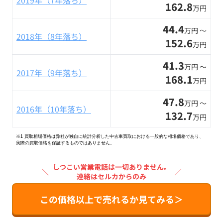
2019年（7年落ち）
162.8
万円
44.4
万円 〜
2018年（8年落ち）
152.6
万円
41.3
万円 〜
2017年（9年落ち）
168.1
万円
47.8
万円 〜
2016年（10年落ち）
132.7
万円
※1 買取相場価格は弊社が独自に統計分析した中古車買取における一般的な相場価格であり、
実際の買取価格を保証するものではありません。
しつこい営業電話は一切ありません。
＼
／
連絡はセルカからのみ
この価格以上で売れるか見てみる＞