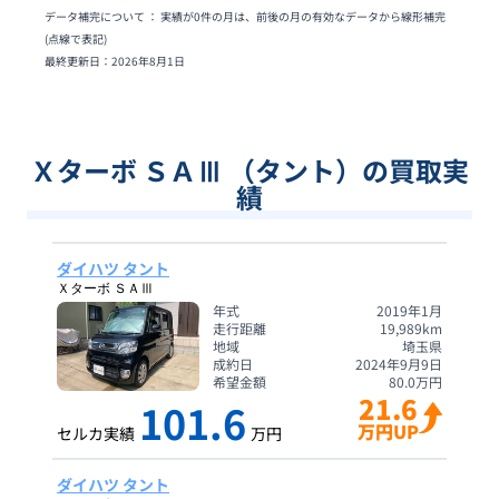
データ補完について ： 実績が0件の月は、前後の月の有効なデータから線形補完
(点線で表記)
最終更新日：
2026年8月1日
Ｘターボ ＳＡⅢ （タント）の買取実
績
ダイハツ タント
Ｘターボ ＳＡⅢ
年式
2019年1月
走行距離
19,989
km
地域
埼玉県
成約日
2024年9月9日
希望金額
80.0
万円
21.6
101.6
万円UP
セルカ実績
万円
ダイハツ タント