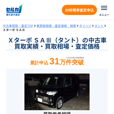
30秒簡単査定申込
メニュー
中古車買取・査定TOP
車買取相場・査定価格 検索
ダイハツ
タント
Ｘターボ ＳＡⅢ
Ｘターボ ＳＡⅢ（タント）の中古車
買取実績・買取相場・査定価格
31
※
2026年5月末
時点
万件突破
累計申込
買取参考相場