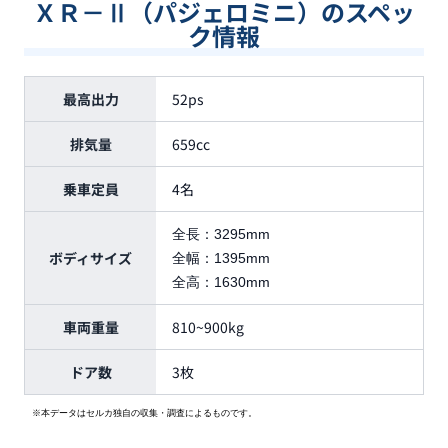
ＸＲ－Ⅱ（パジェロミニ）のスペッ
ク情報
最高出力
52ps
排気量
659cc
乗車定員
4名
全長：
3295mm
ボディサイズ
全幅：
1395mm
全高：
1630mm
車両重量
810~900kg
ドア数
3枚
※本データはセルカ独自の収集・調査によるものです。