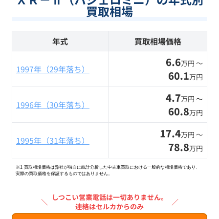
買取相場
年式
買取相場価格
6.6
万円 〜
1997年（29年落ち）
60.1
万円
4.7
万円 〜
1996年（30年落ち）
60.8
万円
17.4
万円 〜
1995年（31年落ち）
78.8
万円
※1 買取相場価格は弊社が独自に統計分析した中古車買取における一般的な相場価格であり、
実際の買取価格を保証するものではありません。
しつこい営業電話は一切ありません。
＼
／
連絡はセルカからのみ