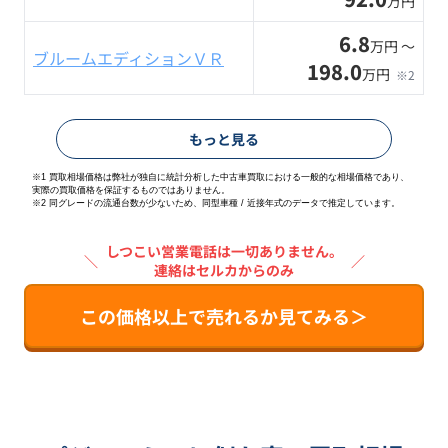
万円
6.8
万円 〜
ブルームエディションＶＲ
198.0
万円
※2
もっと見る
※1 買取相場価格は弊社が独自に統計分析した中古車買取における一般的な相場価格であり、
実際の買取価格を保証するものではありません。
※2
同グレードの流通台数が少ないため、同型車種 / 近接年式のデータで推定しています。
しつこい営業電話は一切ありません。
＼
／
連絡はセルカからのみ
この価格以上で売れるか見てみる＞