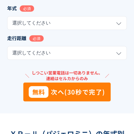
年式
必須
選択してください
走行距離
必須
選択してください
しつこい営業電話は一切ありません。
＼
／
連絡はセルカからのみ
無料
次へ(30秒で完了)
ＸＲ－Ⅱ（パジェロミニ）の年式別