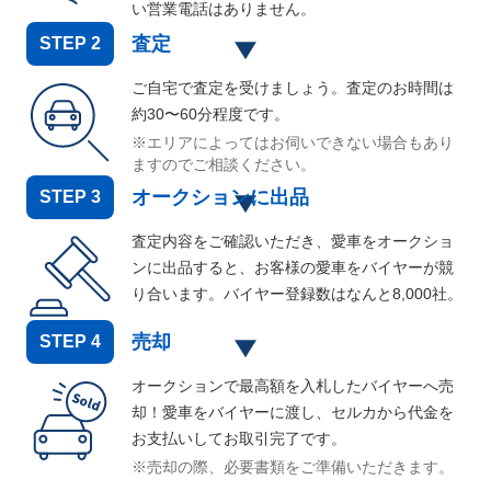
い営業電話はありません。
査定
STEP
2
ご自宅で査定を受けましょう。査定のお時間は
約30〜60分程度です。
※エリアによってはお伺いできない場合もあり
ますのでご相談ください。
オークションに出品
STEP
3
査定内容をご確認いただき、愛車をオークショ
ンに出品すると、お客様の愛車をバイヤーが競
り合います。バイヤー登録数はなんと
8,000
社。
売却
STEP
4
オークションで最高額を入札したバイヤーへ売
却！愛車をバイヤーに渡し、セルカから代金を
お支払いしてお取引完了です。
※売却の際、必要書類をご準備いただきます。