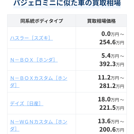
パジェロミニに似た車の買取相場
同系統ボディタイプ
買取相場価格
0.0
万円 〜
ハスラー［スズキ］
254.6
万円
5.4
万円 〜
Ｎ－ＢＯＸ［ホンダ］
392.3
万円
11.2
Ｎ－ＢＯＸカスタム［ホン
万円 〜
281.2
ダ］
万円
18.0
万円 〜
デイズ［日産］
221.5
万円
13.6
Ｎ－ＷＧＮカスタム［ホン
万円 〜
200.6
ダ］
万円