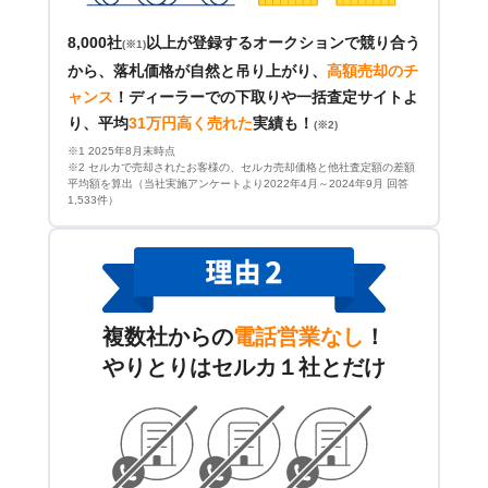
8,000社
以上が登録するオークションで競り合う
(※1)
から、落札価格が自然と吊り上がり、
高額売却のチ
ャンス
！
ディーラーでの下取りや一括査定サイトよ
り、平均
31万円高く売れた
実績も！
(※2)
※1 2025年8月末時点
※2 セルカで売却されたお客様の、セルカ売却価格と他社査定額の差額
平均額を算出（当社実施アンケートより2022年4月～2024年9月 回答
1,533件）
複数社からの
電話営業なし
！
やりとりはセルカ１社とだけ