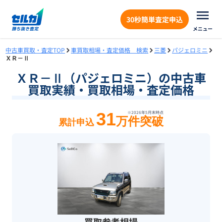
30秒簡単査定申込
メニュー
中古車買取・査定TOP
車買取相場・査定価格 検索
三菱
パジェロミニ
ＸＲ－Ⅱ
ＸＲ－Ⅱ（パジェロミニ）の中古車
買取実績・買取相場・査定価格
31
※
2026年5月末
時点
万件突破
累計申込
買取参考相場