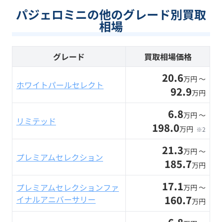
パジェロミニの他のグレード別買取
相場
グレード
買取相場価格
20.6
万円 〜
ホワイトパールセレクト
92.9
万円
6.8
万円 〜
リミテッド
198.0
万円
※2
21.3
万円 〜
プレミアムセレクション
185.7
万円
17.1
プレミアムセレクションファ
万円 〜
160.7
イナルアニバーサリー
万円