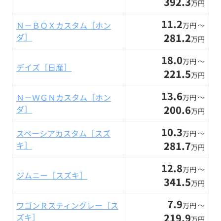
392.3
万円
11.2
Ｎ－ＢＯＸカスタム［ホン
万円 〜
281.2
ダ］
万円
18.0
万円 〜
デイズ［日産］
221.5
万円
13.6
Ｎ－ＷＧＮカスタム［ホン
万円 〜
200.6
ダ］
万円
10.3
スペーシアカスタム［スズ
万円 〜
281.7
キ］
万円
12.8
万円 〜
ジムニー［スズキ］
341.5
万円
7.9
ワゴンＲスティングレー［ス
万円 〜
219.9
ズキ］
万円