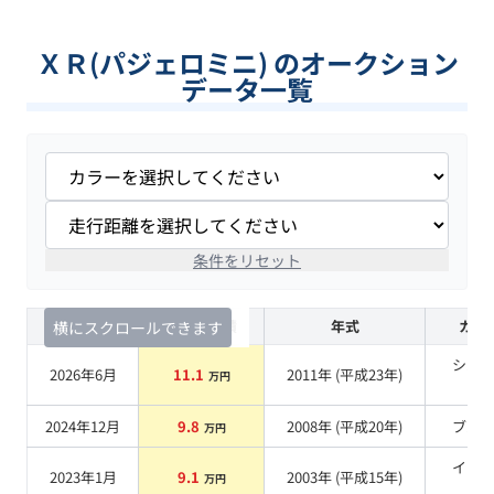
ＸＲ(パジェロミニ) のオークション
データ一覧
条件をリセット
査定時期
セルカ実績
年式
カラ
横にスクロールできます
シル
2026年6月
11.1
2011
年 (
平成23年
)
万円
系
2024年12月
9.8
2008
年 (
平成20年
)
ブル
万円
イエ
2023年1月
9.1
2003
年 (
平成15年
)
万円
系