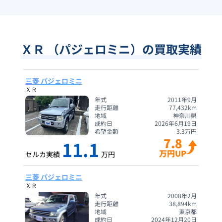
ＸＲ （パジェロミニ）の買取実績
三菱 パジェロミニ
ＸＲ
年式
2011年9月
走行距離
77,432
km
地域
神奈川県
成約日
2026年6月19日
希望金額
3.3
万円
7.8
11.1
万円UP
セルカ実績
万円
三菱 パジェロミニ
ＸＲ
年式
2008年2月
走行距離
38,894
km
地域
東京都
成約日
2024年12月20日