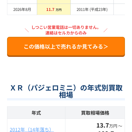
2026年8月
11.7
2011
年 (
平成23年
)
系
万円
しつこい営業電話は一切ありません。
＼
／
連絡はセルカからのみ
この価格以上で売れるか見てみる＞
ＸＲ（パジェロミニ）の年式別買取
相場
年式
買取相場価格
13.7
万円 〜
2012年（14年落ち）