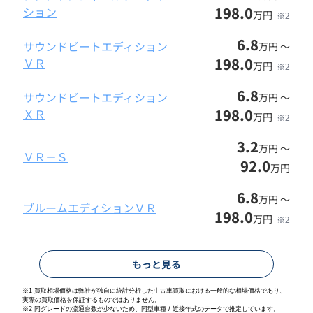
198.0
ション
万円
※2
6.8
サウンドビートエディション
万円 〜
198.0
ＶＲ
万円
※2
6.8
サウンドビートエディション
万円 〜
198.0
ＸＲ
万円
※2
3.2
万円 〜
ＶＲ－Ｓ
92.0
万円
6.8
万円 〜
ブルームエディションＶＲ
198.0
万円
※2
もっと見る
※1 買取相場価格は弊社が独自に統計分析した中古車買取における一般的な相場価格であり、
実際の買取価格を保証するものではありません。
※2
同グレードの流通台数が少ないため、同型車種 / 近接年式のデータで推定しています。