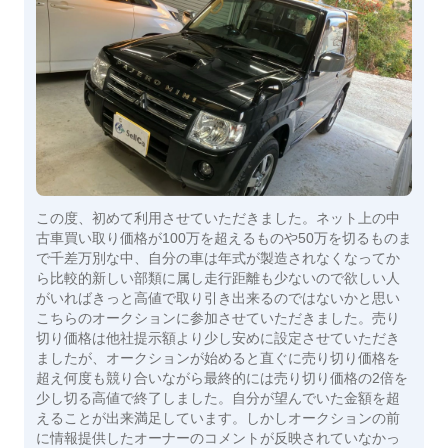
この度、初めて利用させていただきました。ネット上の中
古車買い取り価格が100万を超えるものや50万を切るものま
で千差万別な中、自分の車は年式が製造されなくなってか
ら比較的新しい部類に属し走行距離も少ないので欲しい人
がいればきっと高値で取り引き出来るのではないかと思い
こちらのオークションに参加させていただきました。売り
切り価格は他社提示額より少し安めに設定させていただき
ましたが、オークションが始めると直ぐに売り切り価格を
超え何度も競り合いながら最終的には売り切り価格の2倍を
少し切る高値で終了しました。自分が望んでいた金額を超
えることが出来満足しています。しかしオークションの前
に情報提供したオーナーのコメントが反映されていなかっ