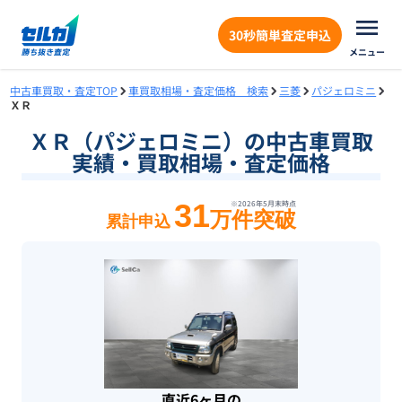
30秒簡単査定申込
メニュー
中古車買取・査定TOP
車買取相場・査定価格 検索
三菱
パジェロミニ
ＸＲ
ＸＲ（パジェロミニ）の中古車買取
実績・買取相場・査定価格
31
※
2026年5月末
時点
万件突破
累計申込
直近6ヶ月の