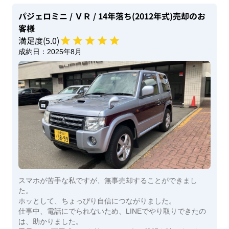
パジェロミニ
/ ＶＲ
/ 14年落ち(2012年式)
売却のお
客様
満足度(
5
.0)
成約日：
2025年8月
スマホが苦手な私ですが、無事売却することができまし
た。
ホッとして、ちょっぴり自信につながりました。
仕事中、電話にでられないため、LINEでやり取りできたの
は、助かりました。