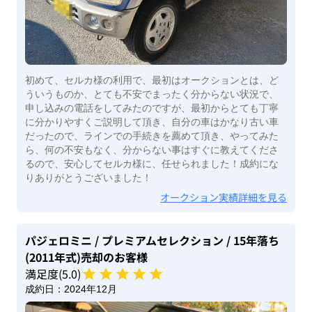
初めて、セルカ様の利用で、最初はオークションとは、ど
ういうものか、とても不安でまったく分からない状況で、
申し込みの電話をしてみたのですが、最初からとても丁寧
に分かりやすくご説明して頂き、自分の車はかなり古い車
だったので、ラインでの手続きを薦めて頂き、やってみた
ら、何の不安もなく、分からない事はすぐに教えてくださ
るので、安心してセルカ様に、任せられました！成約にな
りありがとうございました！
オークション実績詳細を見る
パジェロミニ
/ プレミアムセレクション
/ 15年落ち
(2011年式)
売却のお客様
満足度(
5
.0)
成約日：
2024年12月