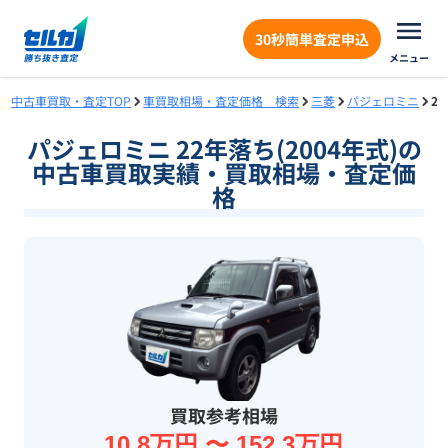
30秒簡単査定申込
メニュー
中古車買取・査定TOP
車買取相場・査定価格 検索
三菱
パジェロミニ
2
パジェロミニ 22年落ち(2004年式)の
中古車買取実績・買取相場・査定価
格
買取参考相場
10.8万円 〜 152.3万円