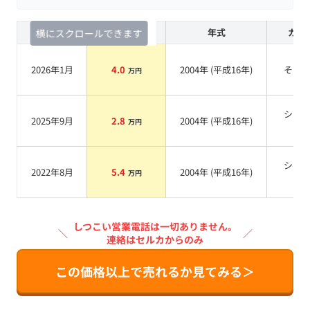
査定時期
セルカ実績
年式
カラ
横にスクロールできます
2026年1月
4.0
2004
年 (
平成16年
)
その
万円
シル
2025年9月
2.8
2004
年 (
平成16年
)
万円
系
シル
2022年8月
5.4
2004
年 (
平成16年
)
万円
系
しつこい営業電話は一切ありません。
＼
／
連絡はセルカからのみ
この価格以上で売れるか見てみる＞