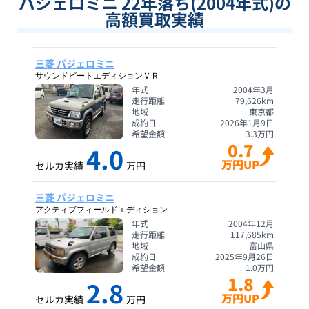
パジェロミニ 22年落ち(2004年式)の
高額買取実績
三菱 パジェロミニ
サウンドビートエディションＶＲ
年式
2004年3月
走行距離
79,626
km
地域
東京都
成約日
2026年1月9日
希望金額
3.3
万円
0.7
4.0
万円UP
セルカ実績
万円
三菱 パジェロミニ
アクティブフィールドエディション
年式
2004年12月
走行距離
117,685
km
地域
富山県
成約日
2025年9月26日
希望金額
1.0
万円
1.8
2.8
万円UP
セルカ実績
万円