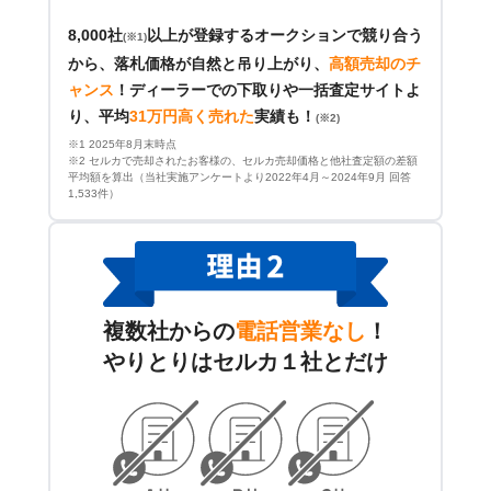
8,000社
以上が登録するオークションで競り合う
(※1)
から、落札価格が自然と吊り上がり、
高額売却のチ
ャンス
！
ディーラーでの下取りや一括査定サイトよ
り、平均
31万円高く売れた
実績も！
(※2)
※1 2025年8月末時点
※2 セルカで売却されたお客様の、セルカ売却価格と他社査定額の差額
平均額を算出（当社実施アンケートより2022年4月～2024年9月 回答
1,533件）
複数社からの
電話営業なし
！
やりとりはセルカ１社とだけ