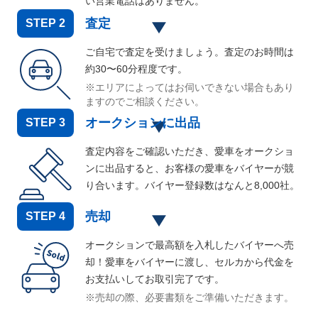
い営業電話はありません。
査定
STEP
2
ご自宅で査定を受けましょう。査定のお時間は
約30〜60分程度です。
※エリアによってはお伺いできない場合もあり
ますのでご相談ください。
オークションに出品
STEP
3
査定内容をご確認いただき、愛車をオークショ
ンに出品すると、お客様の愛車をバイヤーが競
り合います。バイヤー登録数はなんと
8,000
社。
売却
STEP
4
オークションで最高額を入札したバイヤーへ売
却！愛車をバイヤーに渡し、セルカから代金を
お支払いしてお取引完了です。
※売却の際、必要書類をご準備いただきます。