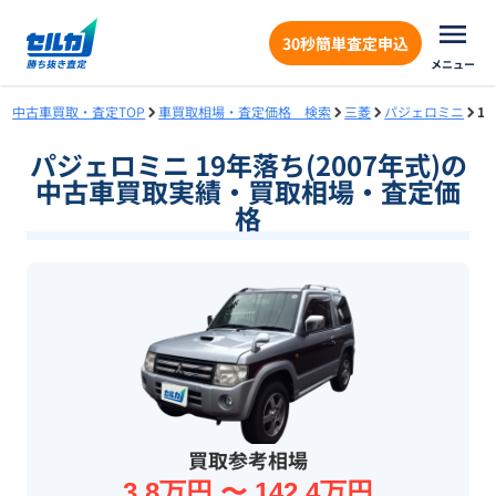
30秒簡単査定申込
メニュー
中古車買取・査定TOP
車買取相場・査定価格 検索
三菱
パジェロミニ
1
パジェロミニ 19年落ち(2007年式)の
中古車買取実績・買取相場・査定価
格
買取参考相場
3.8万円 〜 142.4万円