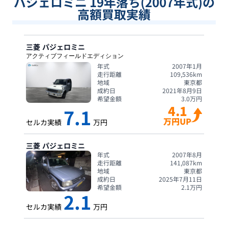
パジェロミニ 19年落ち(2007年式)の
高額買取実績
三菱
パジェロミニ
アクティブフィールドエディション
年式
2007年1月
走行距離
109,536
km
地域
東京都
成約日
2021年8月9日
希望金額
3.0
万円
4.1
7.1
万円UP
セルカ実績
万円
三菱
パジェロミニ
年式
2007年8月
走行距離
141,087
km
地域
東京都
成約日
2025年7月11日
希望金額
2.1
万円
2.1
セルカ実績
万円