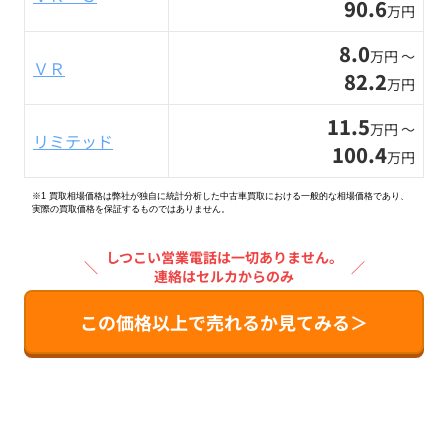
90.6
万円
8.0
万円 〜
ＶＲ
82.2
万円
11.5
万円 〜
リミテッド
100.4
万円
※1 買取相場価格は弊社が独自に統計分析した中古車買取における一般的な相場価格であり、
実際の買取価格を保証するものではありません。
しつこい営業電話は一切ありません。
＼
／
連絡はセルカからのみ
この価格以上で売れるか見てみる＞