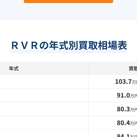
ＲＶＲの年式別買取相場表
年式
買
103.7
万
91.0
万
80.3
万
80.4
万
84.1