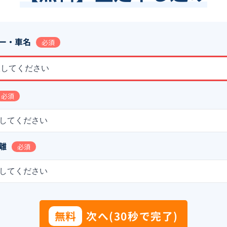
ー・車名
必須
択してください
必須
してください
離
必須
してください
無料
次へ(30秒で完了)