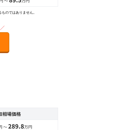
円 〜
万円
るものではありません。
／
取相場価格
289.8
円 〜
万円