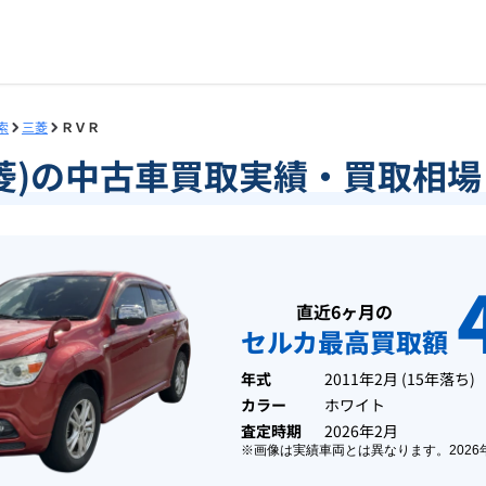
索
三菱
ＲＶＲ
菱)の中古車買取実績・買取相
直近6ヶ月の
セルカ最高買取額
年式
2011年2月
(
15年落ち
)
カラー
ホワイト
査定時期
2026年2月
※画像は実績車両とは異なります。
2026