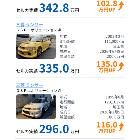
102.8
342.8
万円UP
セルカ実績
万円
三菱 ランサー
ＧＳＲエボリューションⅦ
年式
2001年2月
走行距離
111,000
km
地域
岡山県
成約日
2026年6月8日
希望金額
200.0
万円
135.0
335.0
万円UP
セルカ実績
万円
三菱 ランサー
ＧＳＲエボリューションⅥ
年式
1999年8月
走行距離
120,163
km
地域
埼玉県
成約日
2026年2月9日
希望金額
180.0
万円
116.0
296.0
万円UP
セルカ実績
万円