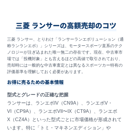
三菱 ランサーの高額売却のコツ
三菱 ランサー、とりわけ「ランサーランエボリューション（通
称ランランエボ）」シリーズは、モータースポーツ直系のテク
ノロジーが注ぎ込まれた唯一無二の存在です。現在、中古車市
場では「投機対象」とも言えるほどの高値で取引されており、
売却時には一般的な中古車査定とは異なるスポーツカー特有の
評価基準を理解しておく必要があります。
お得に売るための基本情報
型式とグレードの正確な把握
ランサーは、ランエボIV（CN9A）、ランエボV・
VI（CP9A）、ランエボVII〜IX（CT9A）、ランエボ
X（CZ4A）といった型式ごとに市場価格が形成されて
います。特に「トミ・マキネンエディション」や