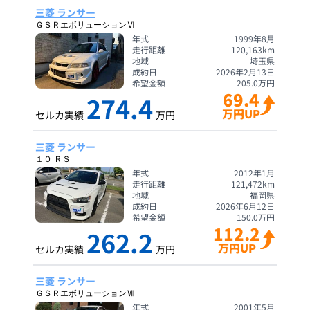
三菱 ランサー
ＧＳＲエボリューションⅥ
年式
1999年8月
走行距離
120,163
km
地域
埼玉県
成約日
2026年2月13日
希望金額
205.0
万円
69.4
274.4
万円UP
セルカ実績
万円
三菱 ランサー
１０ ＲＳ
年式
2012年1月
走行距離
121,472
km
地域
福岡県
成約日
2026年6月12日
希望金額
150.0
万円
112.2
262.2
万円UP
セルカ実績
万円
三菱 ランサー
ＧＳＲエボリューションⅦ
年式
2001年5月