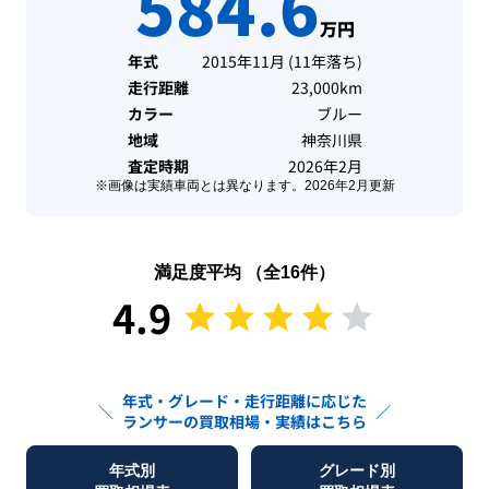
584.6
万円
年式
2015年11月
(
11年落ち
)
走行距離
23,000km
カラー
ブルー
地域
神奈川県
査定時期
2026年2月
※画像は実績車両とは異なります。
2026年2月
更新
満足度平均 （全
16
件）
4.9
年式・グレード・走行距離に応じた
＼
／
ランサー
の買取相場・実績はこちら
年式別
グレード別