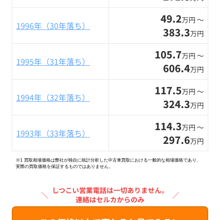
49.2
万円 〜
1996年（30年落ち）
383.3
万円
105.7
万円 〜
1995年（31年落ち）
606.4
万円
117.5
万円 〜
1994年（32年落ち）
324.3
万円
114.3
万円 〜
1993年（33年落ち）
297.6
万円
※1 買取相場価格は弊社が独自に統計分析した中古車買取における一般的な相場価格であり、
実際の買取価格を保証するものではありません。
しつこい営業電話は一切ありません。
＼
／
連絡はセルカからのみ