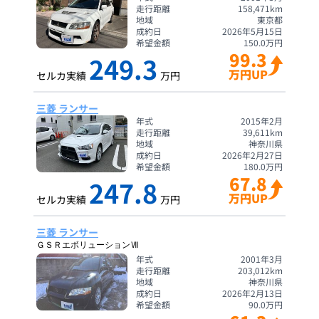
走行距離
158,471
km
地域
東京都
成約日
2026年5月15日
希望金額
150.0
万円
99.3
249.3
万円UP
セルカ実績
万円
三菱 ランサー
年式
2015年2月
走行距離
39,611
km
地域
神奈川県
成約日
2026年2月27日
希望金額
180.0
万円
67.8
247.8
万円UP
セルカ実績
万円
三菱 ランサー
ＧＳＲエボリューションⅦ
年式
2001年3月
走行距離
203,012
km
地域
神奈川県
成約日
2026年2月13日
希望金額
90.0
万円