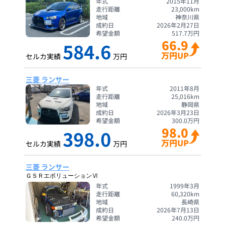
年式
2015年11月
走行距離
23,000
km
地域
神奈川県
成約日
2026年2月27日
希望金額
517.7
万円
66.9
584.6
万円UP
セルカ実績
万円
三菱 ランサー
年式
2011年8月
走行距離
25,016
km
地域
静岡県
成約日
2026年3月23日
希望金額
300.0
万円
98.0
398.0
万円UP
セルカ実績
万円
三菱 ランサー
ＧＳＲエボリューションⅥ
年式
1999年3月
走行距離
60,320
km
地域
長崎県
成約日
2026年7月13日
希望金額
240.0
万円