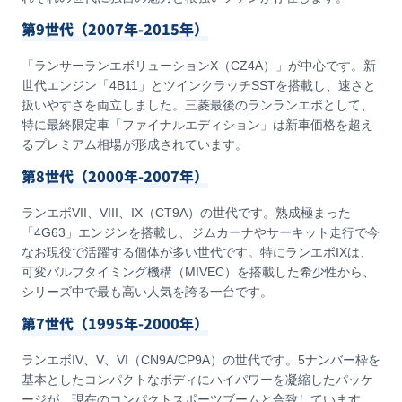
第9世代（2007年-2015年）
「ランサーランエボリューションX（CZ4A）」が中心です。新
世代エンジン「4B11」とツインクラッチSSTを搭載し、速さと
扱いやすさを両立しました。三菱最後のランランエボとして、
特に最終限定車「ファイナルエディション」は新車価格を超え
るプレミアム相場が形成されています。
第8世代（2000年-2007年）
ランエボVII、VIII、IX（CT9A）の世代です。熟成極まった
「4G63」エンジンを搭載し、ジムカーナやサーキット走行で今
なお現役で活躍する個体が多い世代です。特にランエボIXは、
可変バルブタイミング機構（MIVEC）を搭載した希少性から、
シリーズ中で最も高い人気を誇る一台です。
第7世代（1995年-2000年）
ランエボIV、V、VI（CN9A/CP9A）の世代です。5ナンバー枠を
基本としたコンパクトなボディにハイパワーを凝縮したパッケ
ージが、現在のコンパクトスポーツブームと合致しています。