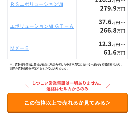
万円 〜
ＲＳエボリューションⅧ
279.9
万円
37.6
万円 〜
エボリューションⅦ ＧＴ－Ａ
266.8
万円
12.3
万円 〜
ＭＸ－Ｅ
61.6
万円
※1 買取相場価格は弊社が独自に統計分析した中古車買取における一般的な相場価格であり、
実際の買取価格を保証するものではありません。
しつこい営業電話は一切ありません。
＼
／
連絡はセルカからのみ
この価格以上で売れるか見てみる＞