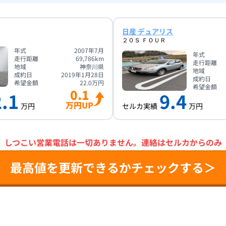
日産 デュアリス
２０Ｓ ＦＯＵＲ
年式
2007年7月
年式
走行距離
69,786
km
走行距離
地域
神奈川県
地域
成約日
2019年1月28日
成約日
希望金額
22.0
万円
希望金額
0.1
.1
9.4
万円UP
万円
セルカ実績
万円
＼
しつこい営業電話は一切ありません。
連絡はセルカからのみ
最高値を更新できるかチェックする＞