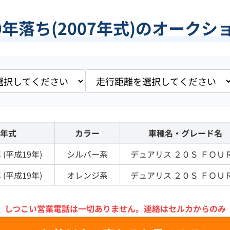
9年落ち(2007年式)のオーク
年式
カラー
車種名・グレード名
 (
平成19年
)
シルバー
系
デュアリス
２０Ｓ ＦＯＵ
 (
平成19年
)
オレンジ
系
デュアリス
２０Ｓ ＦＯＵ
＼
しつこい営業電話は一切ありません。
連絡はセルカからのみ