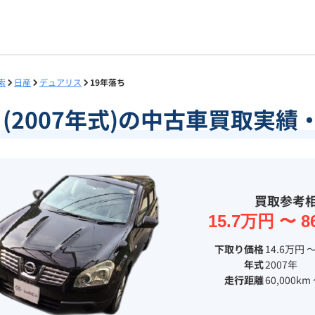
索
日産
デュアリス
19年落ち
ち(2007年式)の中古車買取実
買取参考
15.7万円 〜 8
下取り価格
14.6万円 〜
年式
2007年
走行距離
60,000km