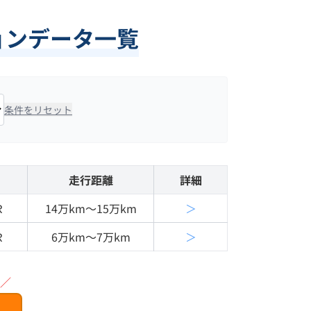
ションデータ一覧
条件をリセット
走行距離
詳細
Ｒ
14万km〜15万km
＞
Ｒ
6万km〜7万km
＞
／