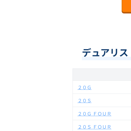
デュアリス 
２０Ｇ
２０Ｓ
２０Ｇ ＦＯＵＲ
２０Ｓ ＦＯＵＲ