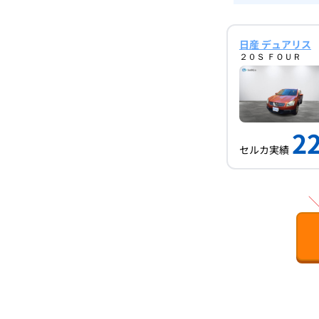
日産 デュアリス
２０Ｓ ＦＯＵＲ
22
セルカ実績