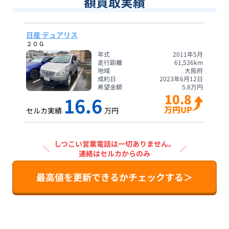
額買取実績
日産 デュアリス
２０Ｇ
年式
2011年5月
走行距離
61,536
km
地域
大阪府
成約日
2023年6月12日
希望金額
5.8
万円
10.8
16.6
万円UP
セルカ実績
万円
しつこい営業電話は一切ありません。
＼
／
連絡はセルカからのみ
最高値を更新できるかチェックする＞