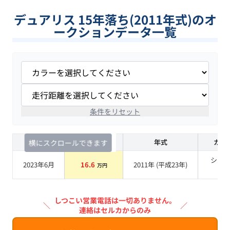
デュアリス 15年落ち(2011年式)のオ
ークションデータ一覧
条件をリセット
査定時期
セルカ実績
年式
カラ
横にスクロールできます
シル
2023年6月
16.6
2011
年 (
平成23年
)
万円
系
しつこい営業電話は一切ありません。
＼
／
連絡はセルカからのみ