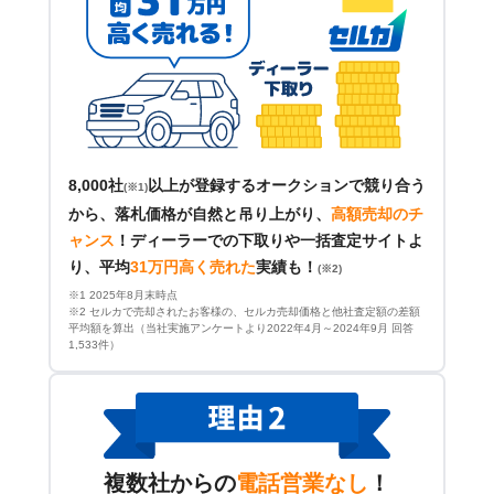
8,000社
以上が登録するオークションで競り合う
(※1)
から、落札価格が自然と吊り上がり、
高額売却のチ
ャンス
！
ディーラーでの下取りや一括査定サイトよ
り、平均
31万円高く売れた
実績も！
(※2)
※1 2025年8月末時点
※2 セルカで売却されたお客様の、セルカ売却価格と他社査定額の差額
平均額を算出（当社実施アンケートより2022年4月～2024年9月 回答
1,533件）
複数社からの
電話営業なし
！