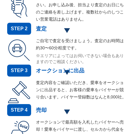
さい。お申し込み後、担当より査定のお日にち
のご連絡を差し上げます。複数社からのしつこ
い営業電話はありません。
査定
STEP
2
ご自宅で査定を受けましょう。査定のお時間は
約30〜60分程度です。
※エリアによってはお伺いできない場合もあり
ますのでご相談ください。
オークションに出品
STEP
3
査定内容をご確認いただき、愛車をオークショ
ンに出品すると、お客様の愛車をバイヤーが競
り合います。バイヤー登録数はなんと
8,000
社。
売却
STEP
4
オークションで最高額を入札したバイヤーへ売
却！愛車をバイヤーに渡し、セルカから代金を