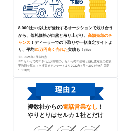
8,000社
以上が登録するオークションで競り合う
(※1)
から、落札価格が自然と吊り上がり、
高額売却のチ
ャンス
！
ディーラーでの下取りや一括査定サイトよ
り、平均
31万円高く売れた
実績も！
(※2)
※1 2025年8月末時点
※2 セルカで売却されたお客様の、セルカ売却価格と他社査定額の差額
平均額を算出（当社実施アンケートより2022年4月～2024年9月 回答
1,533件）
複数社からの
電話営業なし
！
やりとりはセルカ１社とだけ