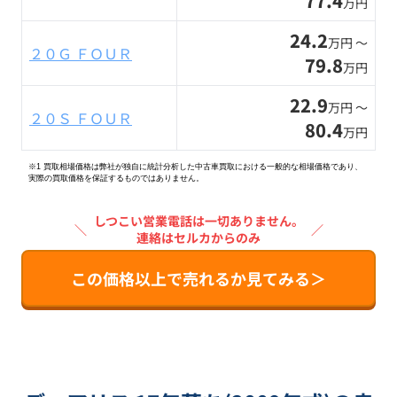
77.4
万円
24.2
万円 〜
２０Ｇ ＦＯＵＲ
79.8
万円
22.9
万円 〜
２０Ｓ ＦＯＵＲ
80.4
万円
※1 買取相場価格は弊社が独自に統計分析した中古車買取における一般的な相場価格であり、
実際の買取価格を保証するものではありません。
しつこい営業電話は一切ありません。
＼
／
連絡はセルカからのみ
この価格以上で売れるか見てみる＞