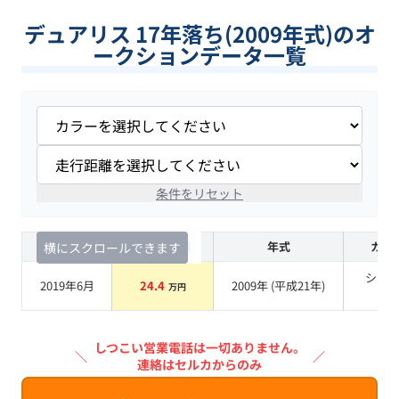
デュアリス 17年落ち(2009年式)のオ
ークションデータ一覧
条件をリセット
査定時期
セルカ実績
年式
カラ
横にスクロールできます
シル
2019年6月
24.4
2009
年 (
平成21年
)
万円
系
しつこい営業電話は一切ありません。
＼
／
連絡はセルカからのみ