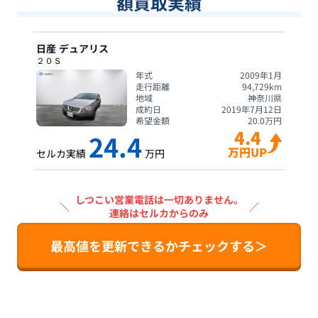
額買取実績
日産
デュアリス
２０Ｓ
年式
2009年1月
走行距離
94,729
km
地域
神奈川県
成約日
2019年7月12日
希望金額
20.0
万円
4.4
24.4
万円UP
セルカ実績
万円
しつこい営業電話は一切ありません。
＼
／
連絡はセルカからのみ
最高値を更新できるかチェックする＞