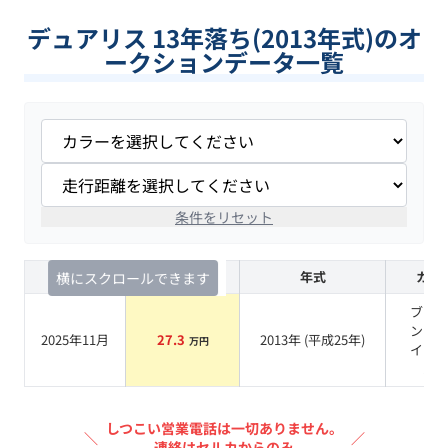
デュアリス 13年落ち(2013年式)のオ
ークションデータ一覧
条件をリセット
査定時期
セルカ実績
年式
カラ
横にスクロールできます
ブリ
ント
2025年11月
27.3
2013
年 (
平成25年
)
万円
イト
ル
しつこい営業電話は一切ありません。
＼
／
連絡はセルカからのみ