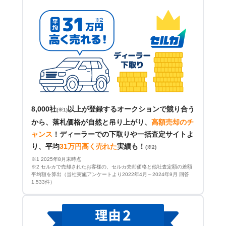
8,000社
以上が登録するオークションで競り合う
(※1)
から、落札価格が自然と吊り上がり、
高額売却のチ
ャンス
！
ディーラーでの下取りや一括査定サイトよ
り、平均
31万円高く売れた
実績も！
(※2)
※1 2025年8月末時点
※2 セルカで売却されたお客様の、セルカ売却価格と他社査定額の差額
平均額を算出（当社実施アンケートより2022年4月～2024年9月 回答
1,533件）