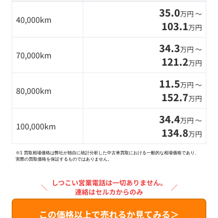
35.0
万円 〜
40,000km
103.1
万円
34.3
万円 〜
70,000km
121.2
万円
11.5
万円 〜
80,000km
152.7
万円
34.4
万円 〜
100,000km
134.8
万円
※1 買取相場価格は弊社が独自に統計分析した中古車買取における一般的な相場価格であり、
実際の買取価格を保証するものではありません。
しつこい営業電話は一切ありません。
＼
／
連絡はセルカからのみ
この価格以上で売れるか見てみる＞