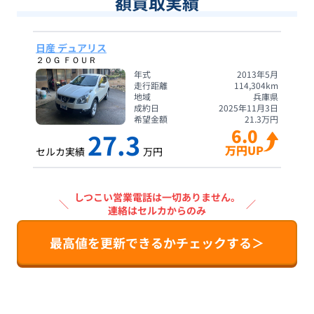
額買取実績
日産 デュアリス
２０Ｇ ＦＯＵＲ
年式
2013年5月
走行距離
114,304
km
地域
兵庫県
成約日
2025年11月3日
希望金額
21.3
万円
6.0
27.3
万円UP
セルカ実績
万円
しつこい営業電話は一切ありません。
＼
／
連絡はセルカからのみ
最高値を更新できるかチェックする＞