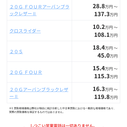
28.8
２０Ｇ ＦＯＵＲアーバンブラ
万円 〜
137.3
ックレザーⅡ
万円
10.2
万円 〜
クロスライダー
108.1
万円
18.4
万円 〜
２０Ｓ
45.0
万円
15.4
万円 〜
２０Ｇ ＦＯＵＲ
115.3
万円
16.3
２０Ｇアーバンブラックレザ
万円 〜
119.8
ーⅡ
万円
※1 買取相場価格は弊社が独自に統計分析した中古車買取における一般的な相場価格であり、
実際の買取価格を保証するものではありません。
しつこい営業電話は一切ありません。