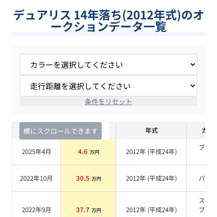
デュアリス 14年落ち(2012年式)のオ
ークションデータ一覧
条件をリセット
査定時期
セルカ実績
年式
カラ
横にスクロールできます
ブラ
2025年4月
4.6
2012
年 (
平成24年
)
万円
系
2022年10月
30.5
2012
年 (
平成24年
)
パー
万円
スー
2022年9月
37.7
2012
年 (
平成24年
)
ブラ
万円