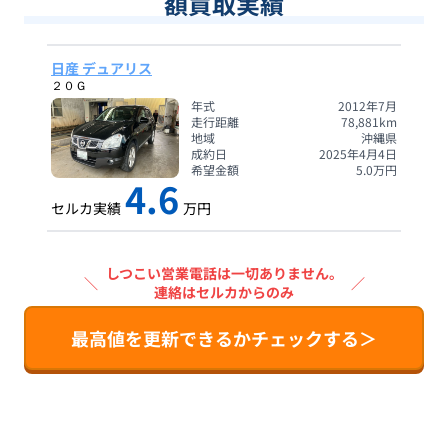
額買取実績
日産 デュアリス
２０Ｇ
年式
2012年7月
走行距離
78,881
km
地域
沖縄県
成約日
2025年4月4日
希望金額
5.0
万円
4.6
セルカ実績
万円
しつこい営業電話は一切ありません。
＼
／
連絡はセルカからのみ
最高値を更新できるかチェックする＞