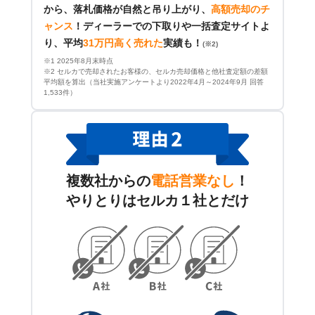
から、落札価格が自然と吊り上がり、
高額売却のチ
ャンス
！
ディーラーでの下取りや一括査定サイトよ
り、平均
31万円高く売れた
実績も！
(※2)
※1 2025年8月末時点
※2 セルカで売却されたお客様の、セルカ売却価格と他社査定額の差額
平均額を算出（当社実施アンケートより2022年4月～2024年9月 回答
1,533件）
複数社からの
電話営業なし
！
やりとりはセルカ１社とだけ