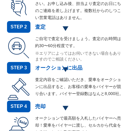
さい。お申し込み後、担当より査定のお日にち
のご連絡を差し上げます。複数社からのしつこ
い営業電話はありません。
査定
STEP
2
ご自宅で査定を受けましょう。査定のお時間は
約30〜60分程度です。
※エリアによってはお伺いできない場合もあり
ますのでご相談ください。
オークションに出品
STEP
3
査定内容をご確認いただき、愛車をオークショ
ンに出品すると、お客様の愛車をバイヤーが競
り合います。バイヤー登録数はなんと
8,000
社。
売却
STEP
4
オークションで最高額を入札したバイヤーへ売
却！愛車をバイヤーに渡し、セルカから代金を