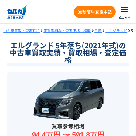
30秒簡単査定申込
メニュー
中古車買取・査定TOP
車買取相場・査定価格 検索
日産
エルグランド
5
エルグランド 5年落ち(2021年式)の
中古車買取実績・買取相場・査定価
格
買取参考相場
94.4万円 〜 591.8万円