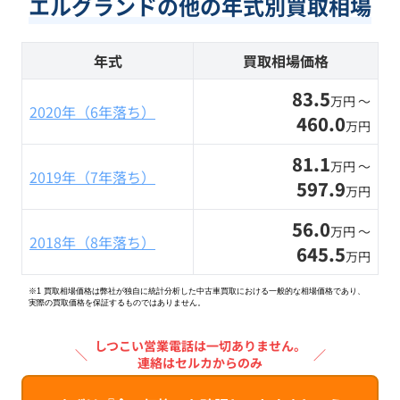
エルグランドの他の年式別買取相場
年式
買取相場価格
83.5
万円 〜
2020年（6年落ち）
460.0
万円
81.1
万円 〜
2019年（7年落ち）
597.9
万円
56.0
万円 〜
2018年（8年落ち）
645.5
万円
※1 買取相場価格は弊社が独自に統計分析した中古車買取における一般的な相場価格であり、
実際の買取価格を保証するものではありません。
しつこい営業電話は一切ありません。
＼
／
連絡はセルカからのみ