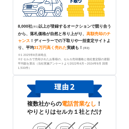
8,000社
以上が登録するオークションで競り合う
(※1)
から、落札価格が自然と吊り上がり、
高額売却のチ
ャンス
！
ディーラーでの下取りや一括査定サイトよ
り、平均
31万円高く売れた
実績も！
(※2)
※1 2025年8月末時点
※2 セルカで売却されたお客様の、セルカ売却価格と他社査定額の差額
平均額を算出（当社実施アンケートより2022年4月～2024年9月 回答
1,533件）
複数社からの
電話営業なし
！
やりとりはセルカ１社とだけ