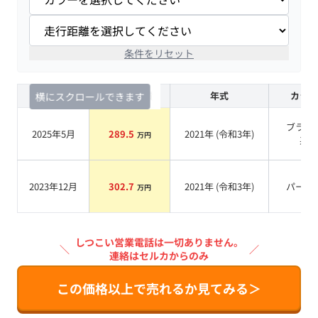
条件をリセット
査定時期
セルカ実績
年式
カラー
横にスクロールできます
ブラッ
2025年5月
289.5
2021
年 (
令和3年
)
万円
系
2023年12月
302.7
2021
年 (
令和3年
)
パール
万円
しつこい営業電話は一切ありません。
＼
／
連絡はセルカからのみ
この価格以上で売れるか見てみる＞