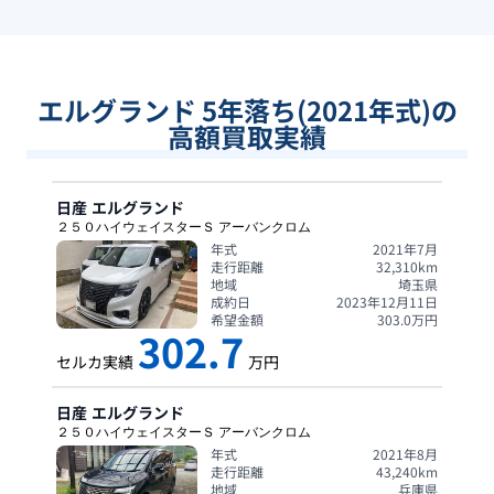
エルグランド 5年落ち(2021年式)の
高額買取実績
日産
エルグランド
２５０ハイウェイスターＳ アーバンクロム
年式
2021年7月
走行距離
32,310
km
地域
埼玉県
成約日
2023年12月11日
希望金額
303.0
万円
302.7
セルカ実績
万円
日産
エルグランド
２５０ハイウェイスターＳ アーバンクロム
年式
2021年8月
走行距離
43,240
km
地域
兵庫県