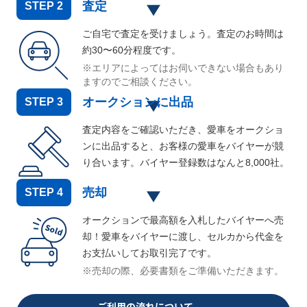
査定
STEP
2
ご自宅で査定を受けましょう。査定のお時間は
約30〜60分程度です。
※エリアによってはお伺いできない場合もあり
ますのでご相談ください。
オークションに出品
STEP
3
査定内容をご確認いただき、愛車をオークショ
ンに出品すると、お客様の愛車をバイヤーが競
り合います。バイヤー登録数はなんと
8,000
社。
売却
STEP
4
オークションで最高額を入札したバイヤーへ売
却！愛車をバイヤーに渡し、セルカから代金を
お支払いしてお取引完了です。
※売却の際、必要書類をご準備いただきます。
ご利用の流れについて