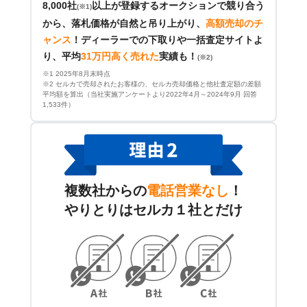
8,000社
以上が登録するオークションで競り合う
(※1)
から、落札価格が自然と吊り上がり、
高額売却のチ
ャンス
！
ディーラーでの下取りや一括査定サイトよ
り、平均
31万円高く売れた
実績も！
(※2)
※1 2025年8月末時点
※2 セルカで売却されたお客様の、セルカ売却価格と他社査定額の差額
平均額を算出（当社実施アンケートより2022年4月～2024年9月 回答
1,533件）
複数社からの
電話営業なし
！
やりとりはセルカ１社とだけ