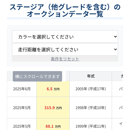
ステージア（他グレードを含む）の
オークションデータ一覧
条件をリセット
査定時期
セルカ実績
年式
カラ
横にスクロールできます
2025年6月
6.5
2005
年 (
平成17年
)
パー
万円
2025年5月
315.9
1998
年 (
平成10年
)
パー
万円
イエ
2025年5月
88.1
1999
年 (
平成11年
)
万円
系