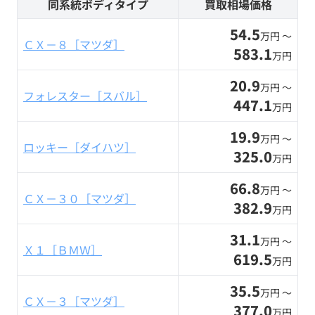
同系統ボディタイプ
買取相場価格
54.5
万円 〜
ＣＸ－８［マツダ］
583.1
万円
20.9
万円 〜
フォレスター［スバル］
447.1
万円
19.9
万円 〜
ロッキー［ダイハツ］
325.0
万円
66.8
万円 〜
ＣＸ－３０［マツダ］
382.9
万円
31.1
万円 〜
Ｘ１［ＢＭＷ］
619.5
万円
35.5
万円 〜
ＣＸ－３［マツダ］
377.0
万円