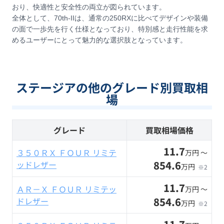
おり、快適性と安全性の両立が図られています。
全体として、70th-IIは、通常の250RXに比べてデザインや装備
の面で一歩先を行く仕様となっており、特別感と走行性能を求
めるユーザーにとって魅力的な選択肢となっています。
ステージアの他のグレード別買取相
場
グレード
買取相場価格
11.7
３５０ＲＸ ＦＯＵＲ リミテ
万円 〜
854.6
ッドレザー
万円
※2
11.7
ＡＲ－Ｘ ＦＯＵＲ リミテッ
万円 〜
854.6
ドレザー
万円
※2