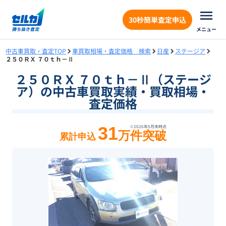
30秒簡単査定申込
メニュー
中古車買取・査定TOP
車買取相場・査定価格 検索
日産
ステージア
２５０ＲＸ ７０ｔｈ－Ⅱ
２５０ＲＸ ７０ｔｈ－Ⅱ（ステージ
ア）の中古車買取実績・買取相場・
査定価格
31
※
2026年5月末
時点
万件突破
累計申込