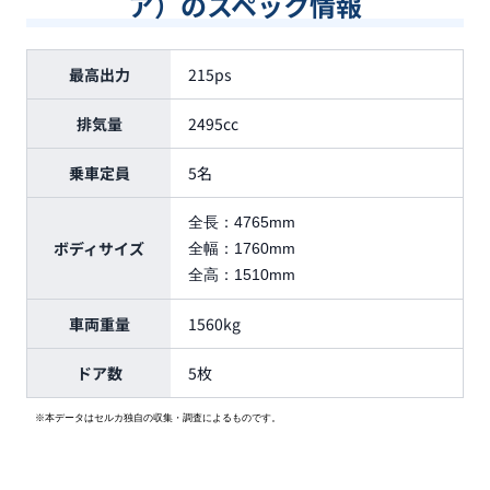
ア）のスペック情報
最高出力
215ps
排気量
2495cc
乗車定員
5名
全長：
4765mm
ボディサイズ
全幅：
1760mm
全高：
1510mm
車両重量
1560kg
ドア数
5枚
※本データはセルカ独自の収集・調査によるものです。