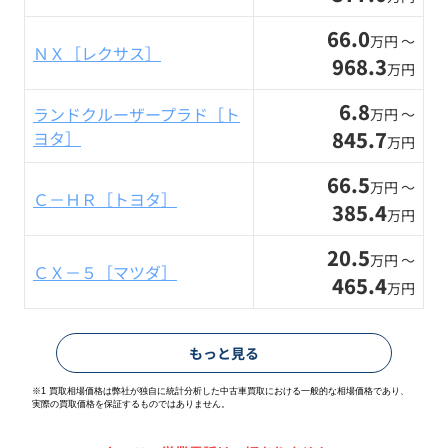
66.0
万円 〜
ＮＸ［レクサス］
968.3
万円
6.8
ランドクルーザープラド［ト
万円 〜
845.7
ヨタ］
万円
66.5
万円 〜
Ｃ－ＨＲ［トヨタ］
385.4
万円
20.5
万円 〜
ＣＸ－５［マツダ］
465.4
万円
もっと見る
※1 買取相場価格は弊社が独自に統計分析した中古車買取における一般的な相場価格であり、
実際の買取価格を保証するものではありません。