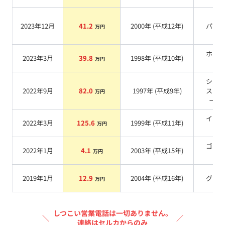
2023年12月
41.2
2000
年 (
平成12年
)
パー
万円
ホワ
2023年3月
39.8
1998
年 (
平成10年
)
万円
系
シル
2022年9月
82.0
1997
年 (
平成9年
)
スノ
万円
ール
イエ
2022年3月
125.6
1999
年 (
平成11年
)
万円
系
ゴー
2022年1月
4.1
2003
年 (
平成15年
)
万円
系
2019年1月
12.9
2004
年 (
平成16年
)
グレ
万円
しつこい営業電話は一切ありません。
＼
／
連絡はセルカからのみ