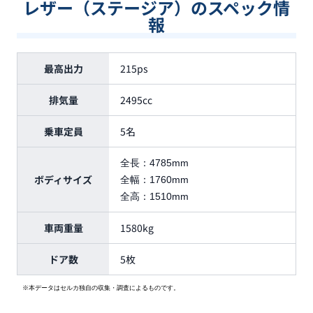
レザー（ステージア）のスペック情
報
最高出力
215ps
排気量
2495cc
乗車定員
5名
全長：
4785mm
ボディサイズ
全幅：
1760mm
全高：
1510mm
車両重量
1580kg
ドア数
5枚
※本データはセルカ独自の収集・調査によるものです。