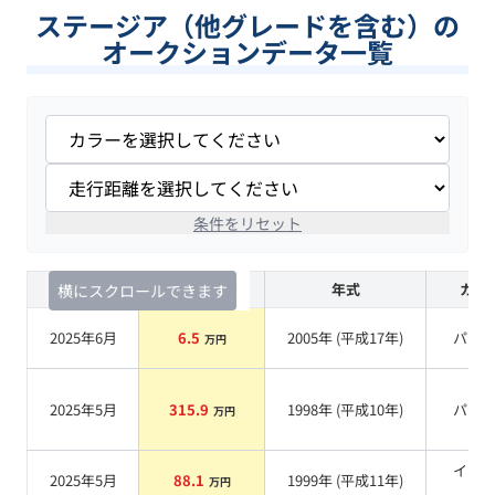
ステージア（他グレードを含む）の
オークションデータ一覧
条件をリセット
査定時期
セルカ実績
年式
カラ
横にスクロールできます
2025年6月
6.5
2005
年 (
平成17年
)
パー
万円
2025年5月
315.9
1998
年 (
平成10年
)
パー
万円
イエ
2025年5月
88.1
1999
年 (
平成11年
)
万円
系