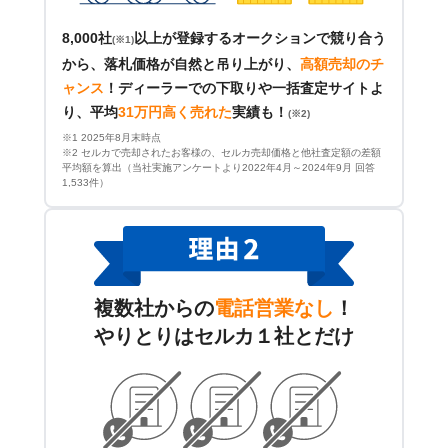
8,000社
以上が登録するオークションで競り合う
(※1)
から、落札価格が自然と吊り上がり、
高額売却のチ
ャンス
！
ディーラーでの下取りや一括査定サイトよ
り、平均
31万円高く売れた
実績も！
(※2)
※1 2025年8月末時点
※2 セルカで売却されたお客様の、セルカ売却価格と他社査定額の差額
平均額を算出（当社実施アンケートより2022年4月～2024年9月 回答
1,533件）
複数社からの
電話営業なし
！
やりとりはセルカ１社とだけ