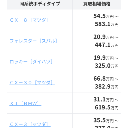
同系統ボディタイプ
買取相場価格
54.5
万円 〜
ＣＸ－８［マツダ］
583.1
万円
20.9
万円 〜
フォレスター［スバル］
447.1
万円
19.9
万円 〜
ロッキー［ダイハツ］
325.0
万円
66.8
万円 〜
ＣＸ－３０［マツダ］
382.9
万円
31.1
万円 〜
Ｘ１［ＢＭＷ］
619.5
万円
35.5
万円 〜
ＣＸ－３［マツダ］
377.0