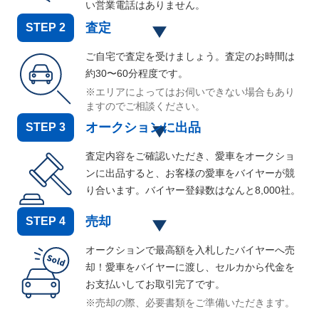
い営業電話はありません。
査定
STEP
2
ご自宅で査定を受けましょう。査定のお時間は
約30〜60分程度です。
※エリアによってはお伺いできない場合もあり
ますのでご相談ください。
オークションに出品
STEP
3
査定内容をご確認いただき、愛車をオークショ
ンに出品すると、お客様の愛車をバイヤーが競
り合います。バイヤー登録数はなんと
8,000
社。
売却
STEP
4
オークションで最高額を入札したバイヤーへ売
却！愛車をバイヤーに渡し、セルカから代金を
お支払いしてお取引完了です。
※売却の際、必要書類をご準備いただきます。