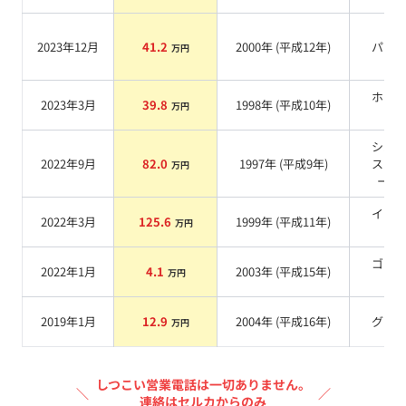
2023年12月
41.2
2000
年 (
平成12年
)
パー
万円
ホワ
2023年3月
39.8
1998
年 (
平成10年
)
万円
系
シル
2022年9月
82.0
1997
年 (
平成9年
)
スノ
万円
ール
イエ
2022年3月
125.6
1999
年 (
平成11年
)
万円
系
ゴー
2022年1月
4.1
2003
年 (
平成15年
)
万円
系
2019年1月
12.9
2004
年 (
平成16年
)
グレ
万円
しつこい営業電話は一切ありません。
＼
／
連絡はセルカからのみ