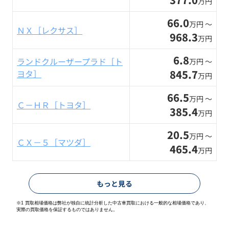
万円
66.0
万円 〜
ＮＸ［レクサス］
968.3
万円
6.8
ランドクルーザープラド［ト
万円 〜
845.7
ヨタ］
万円
66.5
万円 〜
Ｃ－ＨＲ［トヨタ］
385.4
万円
20.5
万円 〜
ＣＸ－５［マツダ］
465.4
万円
もっと見る
※1 買取相場価格は弊社が独自に統計分析した中古車買取における一般的な相場価格であり、
実際の買取価格を保証するものではありません。