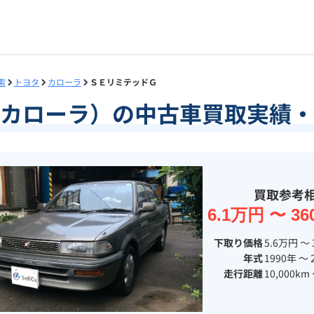
索
トヨタ
カローラ
ＳＥリミテッドＧ
カローラ）の中古車買取実績・
買取参考
6.1万円 〜 36
下取り価格
5.6万円 〜 
年式
1990年 〜 
走行距離
10,000km