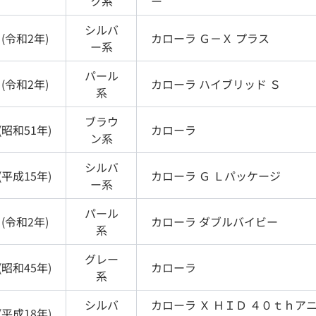
ク
系
ー
シルバ
(
令和2年
)
カローラ
Ｇ－Ｘ プラス
ー
系
パール
(
令和2年
)
カローラ
ハイブリッド Ｓ
系
ブラウ
(
昭和51年
)
カローラ
ン
系
シルバ
(
平成15年
)
カローラ
Ｇ Ｌパッケージ
ー
系
パール
(
令和2年
)
カローラ
ダブルバイビー
系
グレー
(
昭和45年
)
カローラ
系
シルバ
カローラ
Ｘ ＨＩＤ ４０ｔｈア
(
平成18年
)