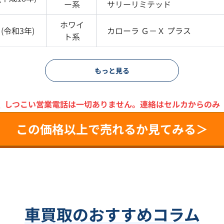
ー
系
サリーリミテッド
ホワイ
(
令和3年
)
カローラ
Ｇ－Ｘ プラス
ト
系
もっと見る
＼
しつこい営業電話は一切ありません。
連絡はセルカからのみ
この価格以上で売れるか見てみる＞
車買取のおすすめコラム