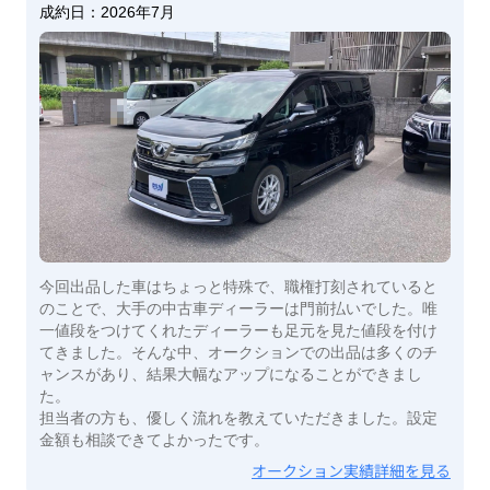
成約日：
2026年7月
今回出品した車はちょっと特殊で、職権打刻されていると
のことで、大手の中古車ディーラーは門前払いでした。唯
一値段をつけてくれたディーラーも足元を見た値段を付け
てきました。そんな中、オークションでの出品は多くのチ
ャンスがあり、結果大幅なアップになることができまし
た。
担当者の方も、優しく流れを教えていただきました。設定
金額も相談できてよかったです。
オークション実績詳細を見る