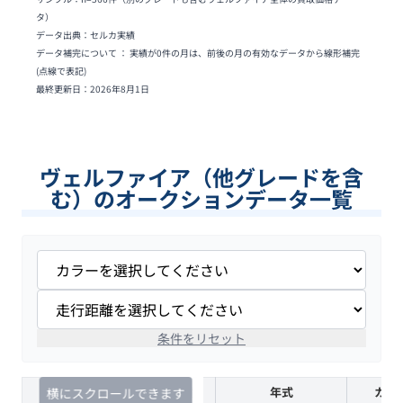
タ）
データ出典：セルカ実績
データ補完について ： 実績が0件の月は、前後の月の有効なデータから線形補完
(点線で表記)
最終更新日：
2026年8月1日
ヴェルファイア（他グレードを含
む）のオークションデータ一覧
条件をリセット
査定時期
セルカ実績
年式
カラ
横にスクロールできます