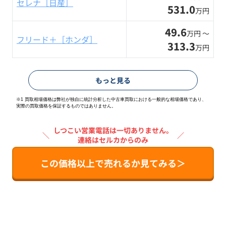
セレナ［日産］
531.0
万円
49.6
万円 〜
フリード＋［ホンダ］
313.3
万円
もっと見る
※1 買取相場価格は弊社が独自に統計分析した中古車買取における一般的な相場価格であり、
実際の買取価格を保証するものではありません。
しつこい営業電話は一切ありません。
＼
／
連絡はセルカからのみ
この価格以上で売れるか見てみる＞