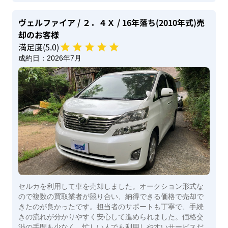
ヴェルファイア
/ ２．４Ｘ
/ 16年落ち(2010年式)
売
却のお客様
満足度(
5
.0)
成約日：
2026年7月
セルカを利用して車を売却しました。オークション形式な
ので複数の買取業者が競り合い、納得できる価格で売却で
きたのが良かったです。担当者のサポートも丁寧で、手続
きの流れが分かりやすく安心して進められました。価格交
渉の手間も少なく、忙しい人でも利用しやすいサービスだ