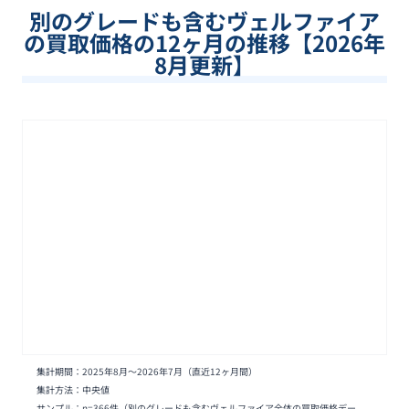
別のグレードも含む
ヴェルファイア
の買取価格の12ヶ月の推移【
2026
年
8
月更新】
集計期間：
2025年8月
〜
2026年7月
（直近12ヶ月間）
集計方法：中央値
サンプル：n=
366
件
（別のグレードも含むヴェルファイア全体の買取価格デー