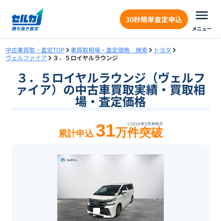
30秒簡単査定申込
メニュー
中古車買取・査定TOP
車買取相場・査定価格 検索
トヨタ
ヴェルファイア
３．５ロイヤルラウンジ
３．５ロイヤルラウンジ（ヴェルフ
ァイア）の中古車買取実績・買取相
場・査定価格
31
※
2026年5月末
時点
万件突破
累計申込