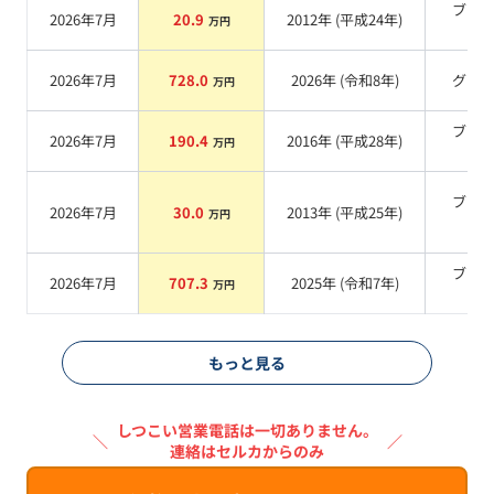
ブラ
2026年7月
20.9
2012
年 (
平成24年
)
万円
系
2026年7月
728.0
2026
年 (
令和8年
)
グレ
万円
ブラ
2026年7月
190.4
2016
年 (
平成28年
)
万円
系
ブラ
2026年7月
30.0
2013
年 (
平成25年
)
万円
系
ブラ
2026年7月
707.3
2025
年 (
令和7年
)
万円
系
もっと見る
しつこい営業電話は一切ありません。
＼
／
連絡はセルカからのみ