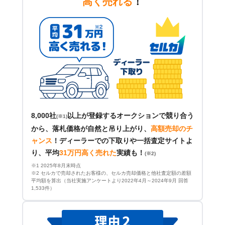
高く売れる
！
8,000社
以上が登録するオークションで競り合う
(※1)
から、落札価格が自然と吊り上がり、
高額売却のチ
ャンス
！
ディーラーでの下取りや一括査定サイトよ
り、平均
31万円高く売れた
実績も！
(※2)
※1 2025年8月末時点
※2 セルカで売却されたお客様の、セルカ売却価格と他社査定額の差額
平均額を算出（当社実施アンケートより2022年4月～2024年9月 回答
1,533件）