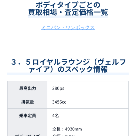
ボディタイプごとの
買取相場・査定価格一覧
ミニバン・ワンボックス
３．５ロイヤルラウンジ（ヴェルフ
ァイア）のスペック情報
最高出力
280ps
排気量
3456cc
乗車定員
4名
全長：
4930mm