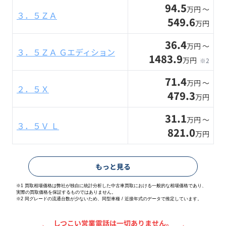
94.5
万円 〜
３．５ＺＡ
549.6
万円
36.4
万円 〜
３．５ＺＡ Ｇエディション
1483.9
万円
※2
71.4
万円 〜
２．５Ｘ
479.3
万円
31.1
万円 〜
３．５Ｖ Ｌ
821.0
万円
もっと見る
※1 買取相場価格は弊社が独自に統計分析した中古車買取における一般的な相場価格であり、
実際の買取価格を保証するものではありません。
※2
同グレードの流通台数が少ないため、同型車種 / 近接年式のデータで推定しています。
しつこい営業電話は一切ありません。