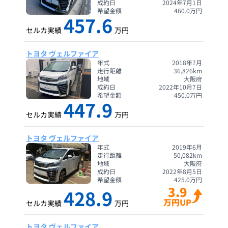
成約日
2024年7月1日
希望金額
460.0
万円
457.6
セルカ実績
万円
トヨタ ヴェルファイア
年式
2018年7月
走行距離
36,826
km
地域
大阪府
成約日
2022年10月7日
希望金額
450.0
万円
447.9
セルカ実績
万円
トヨタ ヴェルファイア
年式
2019年6月
走行距離
50,082
km
地域
大阪府
成約日
2022年8月5日
希望金額
425.0
万円
3.9
428.9
万円UP
セルカ実績
万円
トヨタ ヴェルファイア