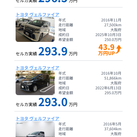
セルカ実績
万円
トヨタ ヴェルファイア
年式
2016年11月
走行距離
27,500
km
地域
大阪府
成約日
2025年10月3日
希望金額
250.0
万円
43.9
293.9
万円UP
セルカ実績
万円
トヨタ ヴェルファイア
年式
2016年10月
走行距離
51,866
km
地域
大阪府
成約日
2022年6月13日
希望金額
295.0
万円
293.0
セルカ実績
万円
トヨタ ヴェルファイア
年式
2016年5月
走行距離
37,604
km
地域
大阪府