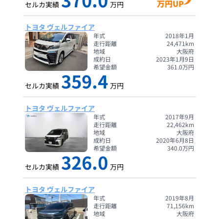
万円UP
セルカ実績
万円
トヨタ ヴェルファイア
年式
2018年1月
走行距離
24,471
km
地域
大阪府
成約日
2023年1月9日
希望金額
361.0
万円
359.4
セルカ実績
万円
トヨタ ヴェルファイア
年式
2017年9月
走行距離
22,462
km
地域
大阪府
成約日
2020年6月8日
希望金額
340.0
万円
326.0
セルカ実績
万円
トヨタ ヴェルファイア
年式
2019年8月
走行距離
71,156
km
地域
大阪府