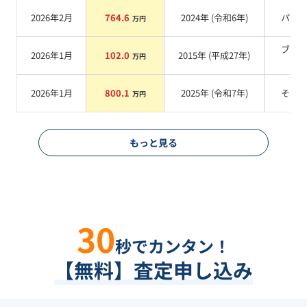
2026年2月
764.6
2024
年 (
令和6年
)
パー
万円
ブラ
2026年1月
102.0
2015
年 (
平成27年
)
万円
系
2026年1月
800.1
2025
年 (
令和7年
)
その
万円
もっと見る
30
秒でカンタン！
【無料】査定申し込み