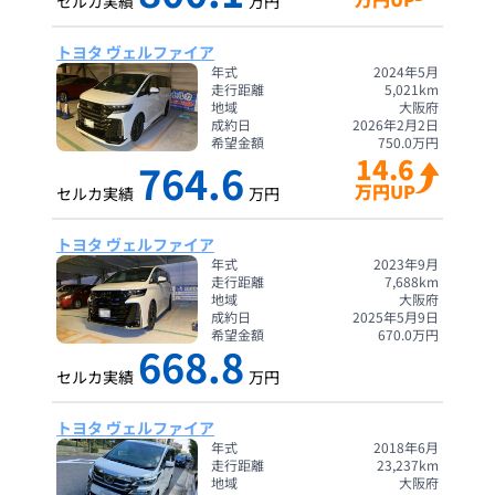
セルカ実績
万円
トヨタ ヴェルファイア
年式
2024年5月
走行距離
5,021
km
地域
大阪府
成約日
2026年2月2日
希望金額
750.0
万円
14.6
764.6
万円UP
セルカ実績
万円
トヨタ ヴェルファイア
年式
2023年9月
走行距離
7,688
km
地域
大阪府
成約日
2025年5月9日
希望金額
670.0
万円
668.8
セルカ実績
万円
トヨタ ヴェルファイア
年式
2018年6月
走行距離
23,237
km
地域
大阪府