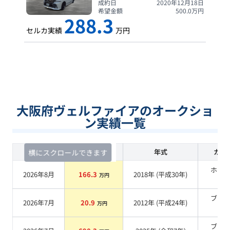
成約日
2020年12月18日
希望金額
500.0
万円
288.3
セルカ実績
万円
大阪府ヴェルファイアのオークショ
ン実績一覧
査定時期
セルカ実績
年式
カラ
横にスクロールできます
ホワ
2026年8月
166.3
2018
年 (
平成30年
)
万円
系
ブラ
2026年7月
20.9
2012
年 (
平成24年
)
万円
系
ブラ