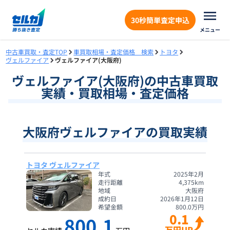
30秒簡単査定申込
メニュー
中古車買取・査定TOP
車買取相場・査定価格 検索
トヨタ
ヴェルファイア
ヴェルファイア(大阪府)
ヴェルファイア
(
大阪府
)の中古車買取
実績・買取相場・査定価格
大阪府ヴェルファイアの買取実績
トヨタ ヴェルファイア
年式
2025年2月
走行距離
4,375
km
地域
大阪府
成約日
2026年1月12日
希望金額
800.0
万円
0.1
800.1
万円UP