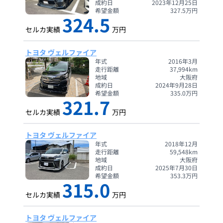
成約日
2023年12月25日
希望金額
327.5
万円
324.5
セルカ実績
万円
トヨタ ヴェルファイア
年式
2016年3月
走行距離
37,994
km
地域
大阪府
成約日
2024年9月28日
希望金額
335.0
万円
321.7
セルカ実績
万円
トヨタ ヴェルファイア
年式
2018年12月
走行距離
59,548
km
地域
大阪府
成約日
2025年7月30日
希望金額
353.3
万円
315.0
セルカ実績
万円
トヨタ ヴェルファイア