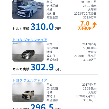
年式
2018年11月
走行距離
26,107
km
地域
大阪府
成約日
2023年10月30日
希望金額
303.0
万円
7.0
310.0
万円UP
セルカ実績
万円
トヨタ ヴェルファイア
年式
2017年5月
走行距離
50,041
km
地域
大阪府
成約日
2020年10月26日
希望金額
310.0
万円
302.9
セルカ実績
万円
トヨタ ヴェルファイア
年式
2017年4月
走行距離
19,366
km
地域
大阪府
成約日
2020年7月27日
希望金額
330.0
万円
296.5