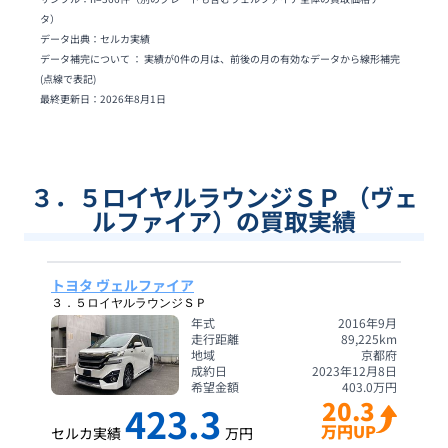
タ）
データ出典：セルカ実績
データ補完について ： 実績が0件の月は、前後の月の有効なデータから線形補完
(点線で表記)
最終更新日：
2026年8月1日
３．５ロイヤルラウンジＳＰ （ヴェ
ルファイア）の買取実績
トヨタ ヴェルファイア
３．５ロイヤルラウンジＳＰ
年式
2016年9月
走行距離
89,225
km
地域
京都府
成約日
2023年12月8日
希望金額
403.0
万円
20.3
423.3
万円UP
セルカ実績
万円