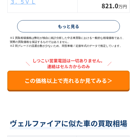
３．５Ｖ Ｌ
821.0
万円
もっと見る
※1 買取相場価格は弊社が独自に統計分析した中古車買取における一般的な相場価格であり、
実際の買取価格を保証するものではありません。
※2
同グレードの流通台数が少ないため、同型車種 / 近接年式のデータで推定しています。
しつこい営業電話は一切ありません。
＼
／
連絡はセルカからのみ
この価格以上で売れるか見てみる＞
ヴェルファイアに似た車の買取相場