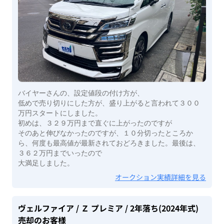
バイヤーさんの、設定値段の付け方が、
低めで売り切りにした方が、盛り上がると言われて３００
万円スタートにしました。
初めは、３２９万円まで直ぐに上がったのですが
そのあと伸びなかったのですが、１０分切ったところか
ら、何度も最高値が最新されておどろきました。最後は、
３６２万円までいったので
大満足しました。
オークション実績詳細を見る
ヴェルファイア
/ Ｚ プレミア
/ 2年落ち(2024年式)
売却のお客様