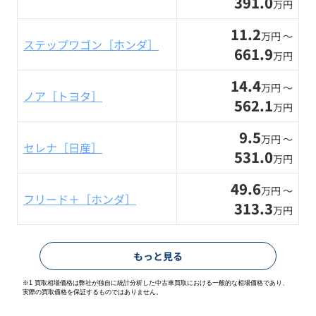
391.0
万円
11.2
万円 〜
ステップワゴン［ホンダ］
661.9
万円
14.4
万円 〜
ノア［トヨタ］
562.1
万円
9.5
万円 〜
セレナ［日産］
531.0
万円
49.6
万円 〜
フリード＋［ホンダ］
313.3
万円
もっと見る
※1 買取相場価格は弊社が独自に統計分析した中古車買取における一般的な相場価格であり、
実際の買取価格を保証するものではありません。