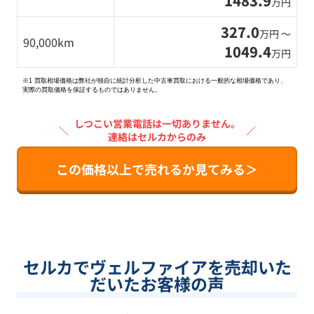
1483.9
万円
327.0
万円 〜
90,000km
1049.4
万円
※1 買取相場価格は弊社が独自に統計分析した中古車買取における一般的な相場価格であり、
実際の買取価格を保証するものではありません。
しつこい営業電話は一切ありません。
＼
／
連絡はセルカからのみ
この価格以上で売れるか見てみる＞
セルカでヴェルファイアを売却いた
だいたお客様の声