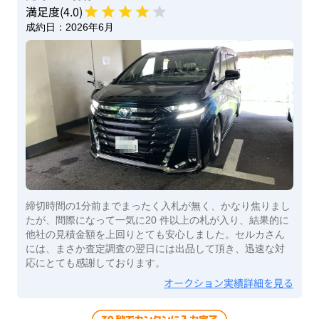
満足度(
4
.0)
成約日：
2026年6月
締切時間の1分前までまったく入札が無く、かなり焦りまし
たが、間際になって一気に20 件以上の札が入り、結果的に
他社の見積金額を上回りとても安心しました。セルカさん
には、まさか査定調査の翌日には出品して頂き、迅速な対
応にとても感謝しております。
オークション実績詳細を見る