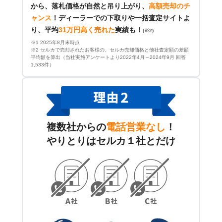
から、落札価格が自然と吊り上がり、
高額売却のチ
ャンス
！
ディーラーでの下取りや一括査定サイトよ
り、平均
31万円高く売れた
実績も！
(※2)
※1 2025年8月末時点
※2 セルカで売却されたお客様の、セルカ売却価格と他社査定額の差額
平均額を算出（当社実施アンケートより2022年4月～2024年9月 回答
1,533件）
複数社からの
電話営業なし
！
やりとりはセルカ１社とだけ