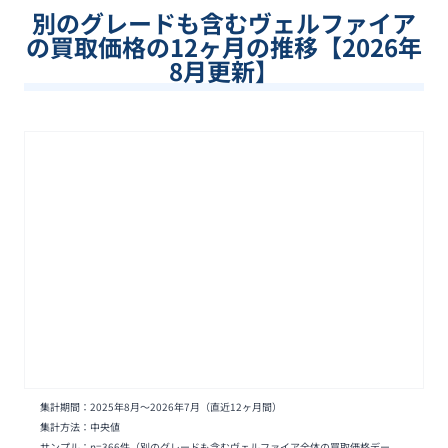
別のグレードも含む
ヴェルファイア
の買取価格の12ヶ月の推移【
2026
年
8
月更新】
集計期間：
2025年8月
〜
2026年7月
（直近12ヶ月間）
集計方法：中央値
サンプル：n=
366
件
（別のグレードも含むヴェルファイア全体の買取価格デー