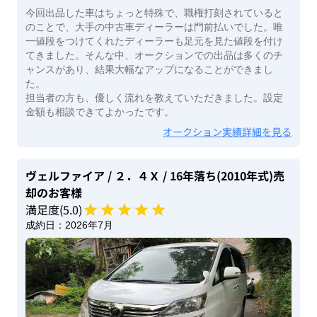
今回出品した車はちょっと特殊で、職権打刻されていると
のことで、大手の中古車ディーラーは門前払いでした。唯
一値段をつけてくれたディーラーも足元を見た値段を付け
てきました。そんな中、オークションでの出品は多くのチ
ャンスがあり、結果大幅なアップになることができまし
た。
担当者の方も、優しく流れを教えていただきました。設定
金額も相談できてよかったです。
オークション実績詳細を見る
ヴェルファイア
/ ２．４Ｘ
/ 16年落ち(2010年式)
売
却のお客様
満足度(
5
.0)
成約日：
2026年7月