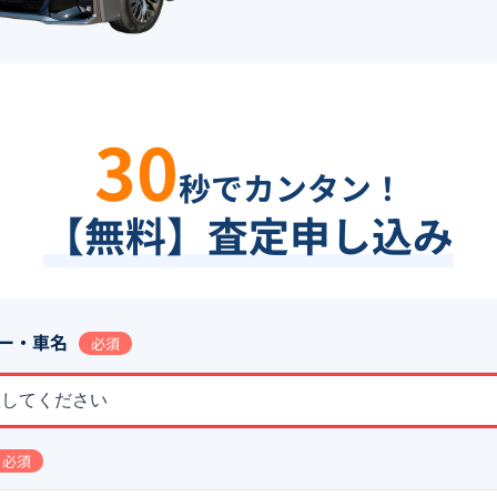
30
秒でカンタン！
【無料】査定申し込み
ー・車名
必須
択してください
必須