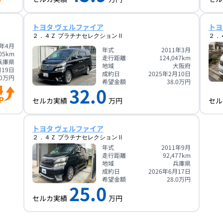
トヨタ ヴェルファイア
トヨ
２．４Ｚ プラチナセレクションⅡ
２．
1年4月
年式
2011年3月
05
km
走行距離
124,047
km
兵庫県
地域
大阪府
月19日
成約日
2025年2月10日
0
万円
希望金額
38.0
万円
4
32.0
P
セルカ実績
万円
セル
トヨタ ヴェルファイア
２．４Ｚ プラチナセレクションⅡ
年式
2011年9月
走行距離
92,477
km
地域
兵庫県
成約日
2026年6月17日
希望金額
28.0
万円
25.0
セルカ実績
万円