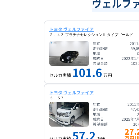
ヴェルファ
トヨタ ヴェルファイア
２．４Ｚ プラチナセレクションⅡ タイプゴールド
年式
201
走行距離
59,0
地域
成約日
2022年1
希望金額
102.
101.6
セルカ実績
万円
トヨタ ヴェルファイア
３．５Ｚ
年式
2011
走行距離
47,4
地域
成約日
2025年7
希望金額
30.
27.
57.2
万円U
セルカ実績
万円