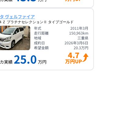
タ ヴェルファイア
４Ｚ プラチナセレクションⅡ タイプゴールド
年式
2011年3月
走行距離
150,963
km
地域
三重県
成約日
2026年3月6日
希望金額
20.3
万円
4.7
25.0
万円UP
カ実績
万円