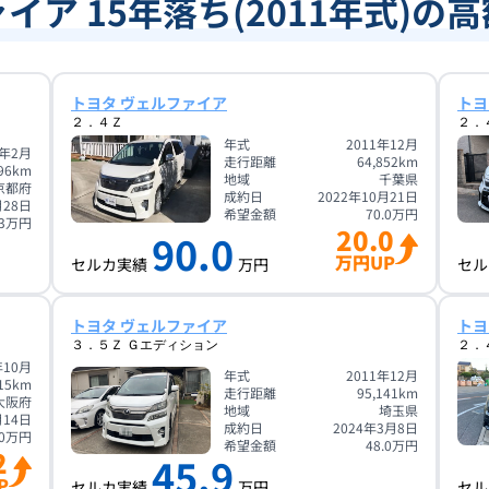
イア 15年落ち(2011年式)の
トヨタ ヴェルファイア
トヨ
２．４Ｚ
２．
年式
2011年12月
1年2月
走行距離
64,852
km
96
km
地域
千葉県
京都府
成約日
2022年10月21日
月28日
希望金額
70.0
万円
3
万円
20.0
90.0
万円UP
セルカ実績
万円
セル
トヨタ ヴェルファイア
トヨ
３．５Ｚ Ｇエディション
２．
年10月
年式
2011年12月
15
km
走行距離
95,141
km
大阪府
地域
埼玉県
月14日
成約日
2024年3月8日
0
万円
希望金額
48.0
万円
2
45.9
P
セルカ実績
万円
セル