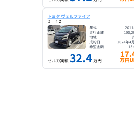
トヨタ ヴェルファイア
２．４Ｚ
年式
201
走行距離
108,2
地域
成約日
2024年4
希望金額
15.
17.
32.4
万円U
セルカ実績
万円