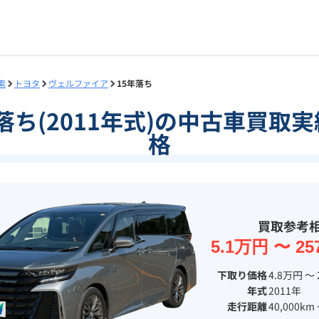
索
トヨタ
ヴェルファイア
15年落ち
落ち(2011年式)の中古車買
格
買取参考
5.1万円 〜 25
下取り価格
4.8万円 〜 
年式
2011年
走行距離
40,000km