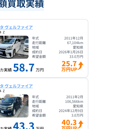
高額買取実績
タ ヴェルファイア
４Ｚ
年式
2011年12月
走行距離
67,104
km
地域
愛知県
成約日
2026年1月26日
希望金額
33.0
万円
25.7
58.7
万円UP
カ実績
万円
タ ヴェルファイア
４Ｚ
年式
2011年2月
走行距離
106,566
km
地域
愛知県
成約日
2024年12月9日
希望金額
3.0
万円
40.3
43.3
万円UP
カ実績
万円