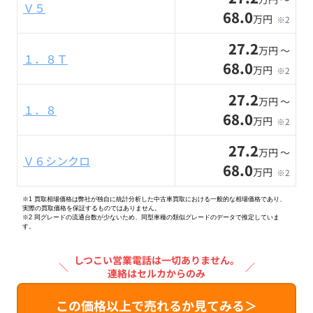
Ｖ５
68.0
万円
※2
27.2
万円 〜
１．８Ｔ
68.0
万円
※2
27.2
万円 〜
１．８
68.0
万円
※2
27.2
万円 〜
Ｖ６シンクロ
68.0
万円
※2
※1 買取相場価格は弊社が独自に統計分析した中古車買取における一般的な相場価格であり、
実際の買取価格を保証するものではありません。
※2
同グレードの流通台数が少ないため、同型車種の類似グレードのデータで推定していま
す。
しつこい営業電話は一切ありません。
＼
／
連絡はセルカからのみ
この価格以上で売れるか見てみる＞