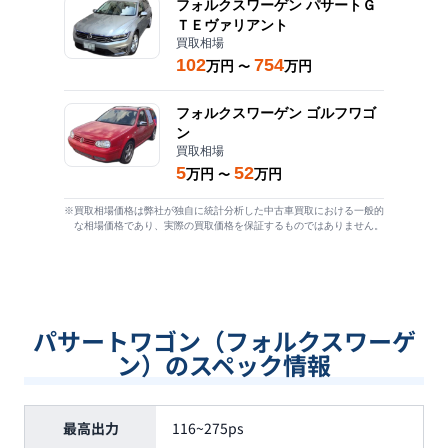
フォルクスワーゲン
パサートＧ
ＴＥヴァリアント
買取相場
102
754
万円
万円
〜
フォルクスワーゲン
ゴルフワゴ
ン
買取相場
5
52
万円
万円
〜
※買取相場価格は弊社が独自に統計分析した中古車買取における一般的
な相場価格であり、実際の買取価格を保証するものではありません。
パサートワゴン（フォルクスワーゲ
ン）のスペック情報
最高出力
116~275ps