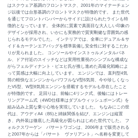
はスクウェア基調のフロントマスク、2001年のマイナーチェン
ジ以後では台形基調のフロントマスクが特徴的です。 また世代
を通じてフロントバンパーからサイドに設けられたラインも特
徴的となっています。 全体的に質素で真面目な大人しい印象の
デザインが採用され、いかにも実務的で質実剛健な雰囲気の感
じられるモデルでした。 インテリアでは、全車にデュアル＆サ
イド＆カーテンエアバッグを標準装備し安全性に対するこだわ
りが見られました。 コンソールやインストゥルメンタルパネ
ル、ドア付近のスイッチなどは実用性重視のシンプルな構成な
がらフェルディナント・ピエヒ氏が推し進めた高級化戦略によ
って質感は大幅に向上しています。 エンジンでは、直列型4気
筒の軽快なエンジンからパワフルなV型6気筒、今や珍しくなっ
たV5型、W型8気筒エンジンを搭載するモデルも存在したこと
が特徴的です。 足回りは、前輪に4リンク式、後輪にはトレー
リングアーム式（4WD仕様車はダブルウィッシュボーン式）を
組み込み上質な乗り心地を実現していました。 ちなみにこの世
代は、アウディA4（B5)と姉妹関係を結び、エンジンは縦置
き、内外装は徹底した高級化が図られはじめた世代でした。 フ
ォルクスワーゲン パサートワゴンは、2006年まで販売される
と2007年からは「パサート ヴァリアント」へ名称を変更して