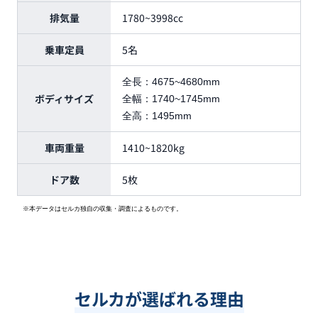
排気量
1780~3998cc
乗車定員
5名
全長：
4675~4680mm
ボディサイズ
全幅：
1740~1745mm
全高：
1495mm
車両重量
1410~1820kg
ドア数
5枚
※本データはセルカ独自の収集・調査によるものです。
セルカが選ばれる理由