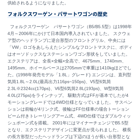
供給されるようになりました。
フォルクスワーゲン・パサートワゴンの歴史
フォルクスワーゲン パサートワゴン（B5/B5.5型）は1998年
4月～2006年にかけて日本国内導入されていました。 スクウェ
ア型のヘッドランプに逆台形型のフロントグリル、中央には
「VW」ロゴをあしらえたシンプルなフロントマスクに、ボディ
はオーソドックスなステーションワゴン形状をしていました。
エクステリアは、全長×全幅×全高で、4675mm、1740mm、
1495mm、ホイールベースは2705mmで車重は1410kgほどでし
た。(1998年発売モデル「1.8L」グレード) エンジンは、直列型
気筒1.8L～2.0L(最高出力116ps~150ps)、V5型6気筒
2.3L※2324cc(170ps)、V6型6気筒2.8L(193ps)、W型8気筒
4.0L(275ps)をラインナップ。 駆動方式はFFが基本でしたが4
モーショングレードでは4WD仕様となっていました。 サスペン
ションは前輪が4リンク式、後輪はFF仕様車の場合トーション
ビーム付きトレーリングアーム式、4WD仕様ではダブルウィッ
シュボーン式を搭載。 2001年にはマイナーチェンジでB5.5型
となり、エクステリアデザインに変更点が見られました。 横長
の長方形型だったヘッドランプは下辺のほうが長い台形型とな