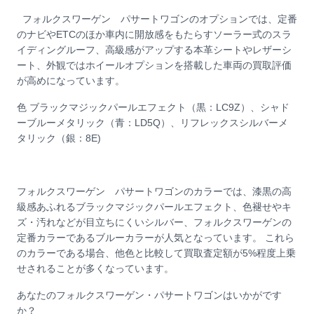
フォルクスワーゲン パサートワゴンのオプションでは、定番
のナビやETCのほか車内に開放感をもたらすソーラー式のスラ
イディングルーフ、高級感がアップする本革シートやレザーシ
ート、外観ではホイールオプションを搭載した車両の買取評価
が高めになっています。
色 ブラックマジックパールエフェクト（黒：LC9Z）、シャド
ーブルーメタリック（青：LD5Q）、リフレックスシルバーメ
タリック（銀：8E)
フォルクスワーゲン パサートワゴンのカラーでは、漆黒の高
級感あふれるブラックマジックパールエフェクト、色褪せやキ
ズ・汚れなどが目立ちにくいシルバー、フォルクスワーゲンの
定番カラーであるブルーカラーが人気となっています。 これら
のカラーである場合、他色と比較して買取査定額が5%程度上乗
せされることが多くなっています。
あなたのフォルクスワーゲン・パサートワゴンはいかがです
か？