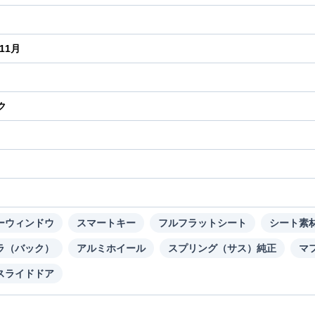
年11月
ク
り
ーウィンドウ
スマートキー
フルフラットシート
シート素
ラ（バック）
アルミホイール
スプリング（サス）純正
マ
スライドドア