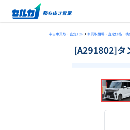
中古車買取・査定TOP
車買取相場・査定価格 検
[A291802
❮