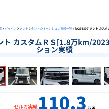
索
ダイハツ
タント
タントのオークション実績一覧
[A291802]タント カス
]タント カスタムＲＳ[1.8万km/20
ション実績
110.3
セルカ実績
万円