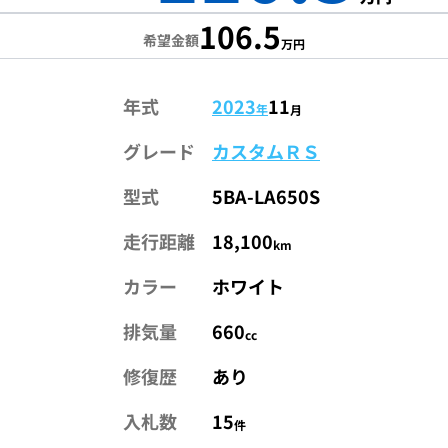
106.5
希望金額
万円
年式
2023
11
年
月
グレード
カスタムＲＳ
型式
5BA-LA650S
走行距離
18,100
km
カラー
ホワイト
排気量
660
cc
修復歴
あり
入札数
15
件