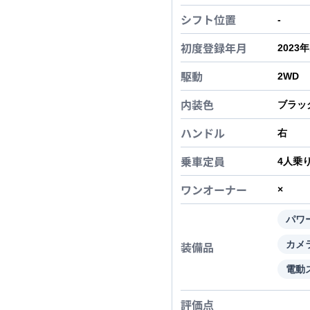
シフト位置
-
初度登録年月
2023
駆動
2WD
内装色
ブラッ
ハンドル
右
乗車定員
4
人乗
ワンオーナー
×
パワ
装備品
カメ
電動
評価点