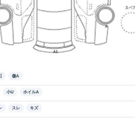
石
傷A
小U
ホイルA
レ
スレ
キズ