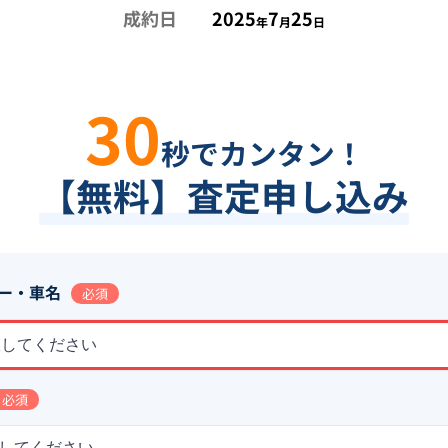
成約日
2025
7
25
年
月
日
30
秒でカンタン！
【無料】査定申し込み
ー・車名
必須
択してください
必須
してください